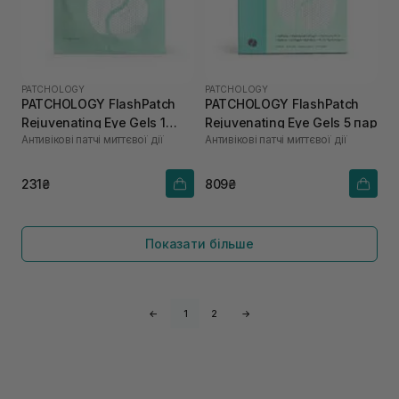
PATCHOLOGY
PATCHOLOGY
PATCHOLOGY FlashPatch
PATCHOLOGY FlashPatch
Rejuvenating Eye Gels 1
Rejuvenating Eye Gels 5 пар
Антивікові патчі миттєвої дії
Антивікові патчі миттєвої дії
пара
231₴
809₴
Показати більше
←
1
2
→