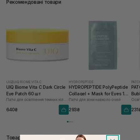
Рекомендовані товари
UIQ
|
UIQ BIOME VITA C
HYDROPEPTIDE
PAT
UIQ Biome Vita C Dark Circle
HYDROPEPTIDE PolyPeptide
PAT
Eye Patch 60 шт
Collagel + Mask for Eyes 1
Bub
Патчі для освітлення темних кіл під очима
Патчі для зони навколо очей
Осві
шт
640₴
293₴
231
Товари зі знижками в категорії Патчі під очі