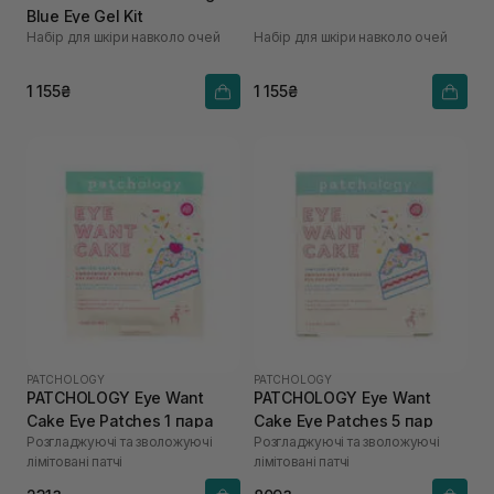
Blue Eye Gel Kit
Набір для шкіри навколо очей
Набір для шкіри навколо очей
1 155₴
1 155₴
PATCHOLOGY
PATCHOLOGY
PATCHOLOGY Eye Want
PATCHOLOGY Eye Want
Cake Eye Patches 1 пара
Cake Eye Patches 5 пар
Розгладжуючі та зволожуючі
Розгладжуючі та зволожуючі
лімітовані патчі
лімітовані патчі