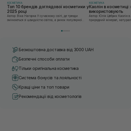
КОСМЕТИКА
КОСМЕТИКА
Топ 10 брендів доглядової косметики у
Каолін в косметиці: 
2025 році
використовують
Автор: Віка Нагорна У сучасному світі, де тренди
Автор: Юлія Цебрик Каолін в косметології – це
змінюються зі швидкістю світла, а ринок популярної
природний мінерал, натураль
косметики переповнений новими пропозиціями, вибір
безліч переваг для шкіри обл
засобу для себе стає справжнім викликом. 2025 р...
завдяки великій кількості ко
Безкоштовна доставка від 3000 UAH
Безпечні способи оплати
Тільки оригінальна косметика
Система бонусів та лояльності
Кращі ціни та топ товари
Рекомендації від косметологів