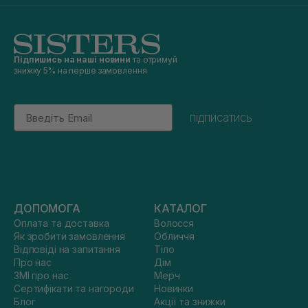
Підпишись на наші новини
та отримуй
знижку 5% на перше замовлення
Email
підписатись
ДОПОМОГА
КАТАЛОГ
Оплата та доставка
Волосся
Як зробити замовлення
Обличчя
Відповіді на запитання
Тіло
Про нас
Дім
ЗМІ про нас
Мерч
Сертифікати та нагороди
Новинки
Блог
Акції та знижки