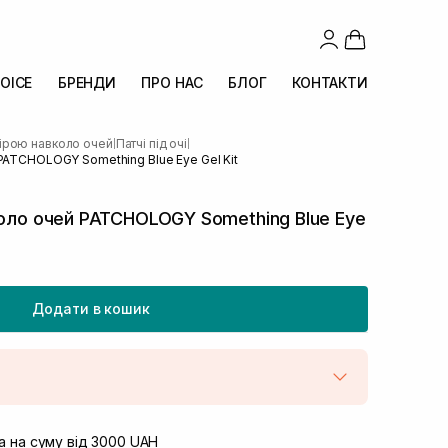
OICE
БРЕНДИ
ПРО НАС
БЛОГ
КОНТАКТИ
кірою навколо очей
Патчі під очі
|
|
 PATCHOLOGY Something Blue Eye Gel Kit
коло очей PATCHOLOGY Something Blue Eye
Додати в кошик
штою
В наявності
вул. Винниченка 4
 на суму від 3000 UAH
Немає в наявності!