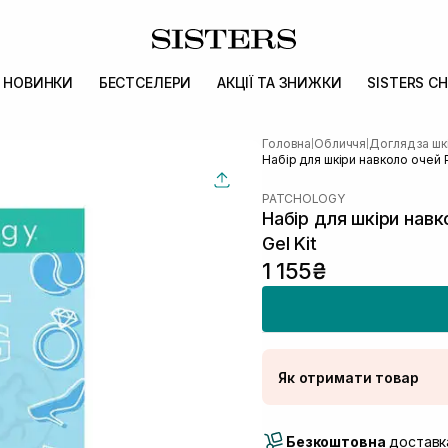
НОВИНКИ
БЕСТСЕЛЕРИ
АКЦІЇ ТА ЗНИЖКИ
SISTERS CH
Головна
Обличчя
Догляд за ш
|
|
Набір для шкіри навколо очей
PATCHOLOGY
Набір для шкіри нав
Gel Kit
1 155₴
Як отримати товар
Доставка Новою По
Безкоштовна
Самовивіз м. Луцьк, 
доставка