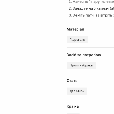
Нанесіть 1 пару гелеви
Залиште на 5 хвилин (а
Зніміть патчі та вітріт
Матеріал
Гідрогель
Засіб за потребою
Проти набряків
Стать
для жінок
Країна