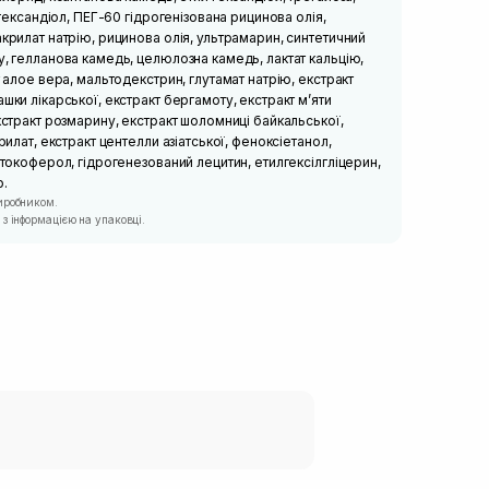
2-гександіол, ПЕГ-60 гідрогенізована рицинова олія,
акрилат натрію, рицинова олія, ультрамарин, синтетичний
у, гелланова камедь, целюлозна камедь, лактат кальцію,
т алое вера, мальтодекстрин, глутамат натрію, екстракт
шки лікарської, екстракт бергамоту, екстракт м’яти
екстракт розмарину, екстракт шоломниці байкальської,
прилат, екстракт центелли азіатської, феноксіетанол,
 токоферол, гідрогенезований лецитин, етилгексілгліцерин,
р.
иробником.
з інформацією на упаковці.