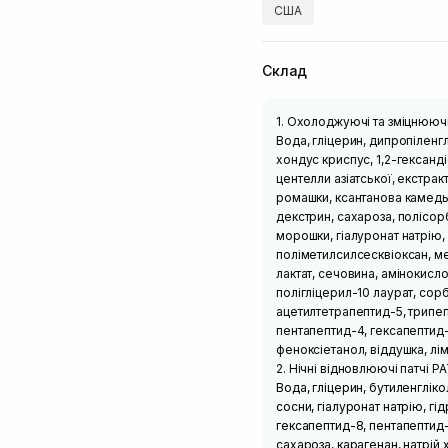
США
Склад
1. Охолоджуючі та зміцнюючі
Вода, гліцерин, дипропіленг
хондус криспус, 1,2-гександі
центелли азіатської, екстрак
ромашки, ксантанова камедь,
декстрин, сахароза, полісорб
морошки, гіалуронат натрію,
поліметилсилсесквіоксан, ме
лактат, сечовина, амінокислот
полігліцерил-10 лаурат, сорб
ацетилтетрапептид-5, трипепт
пентапептид-4, гексапептид-
феноксіетанол, віддушка, лі
2. Нічні відновлюючі патчі 
Вода, гліцерин, бутиленгліко
сосни, гіалуронат натрію, гі
гексапептид-8, пентапептид-
сахароза, карагенан, натрій 