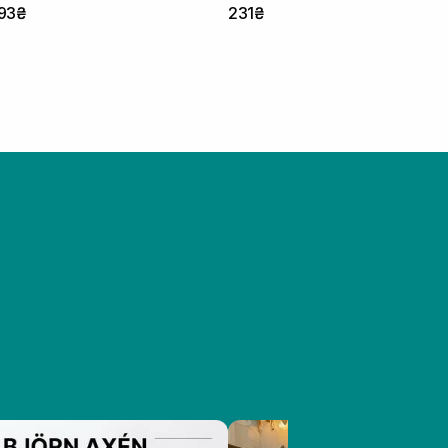
93₴
231₴