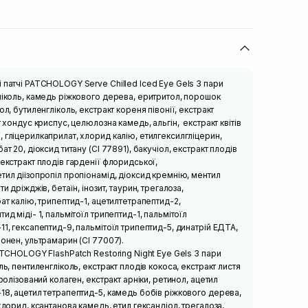
 патчі PATCHOLOGY Serve Chilled Iced Eye Gels 3 пари
ліколь, камедь ріжкового дерева, еритритол, порошок
ол, бутиленгліколь, екстракт кореня півонії, екстракт
т хондус криспус, целюлозна камедь, альгін, екстракт квітів
 гліцерилкаприлат, хлорид калію, етилгексилгліцерин,
ат 20, діоксид титану (CI 77891), бакучіол, екстракт плодів
 екстракт плодів гарденії флоридської,
тил діізопропіл пропіонамід, діоксид кремнію, ментил
и дріжджів, бетаїн, інозит, таурин, трегалоза,
ат калію, трипептид-1, ацетилтетрапептид-2,
ид міді- 1, пальмітоїл трипептид-1, пальмітоїл
11, гексапептид-9, пальмітоїл трипептид-5, динатрій ЕДТА,
монен, ультрамарин (CI 77007).
PATCHOLOGY FlashPatch Restoring Night Eye Gels 3 пари
ль, пентиленгліколь, екстракт плодів кокоса, екстракт листя
дролізований колаген, екстракт арніки, ретинол, ацетил
18, ацетил тетрапептид-5, камедь бобів ріжкового дерева,
хлорид, ксантанова камедь, етил гександіол, трегалоза,