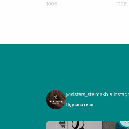
100₴
100₴
@sisters_stelmakh в Instag
Підписатися