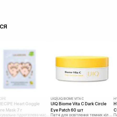
ся
CIPE
UIQ
|
UIQ BIOME VITA C
H
ECIPE Heart Goggle
UIQ Biome Vita C Dark Circle
H
re Mask 7 г
Eye Patch 60 шт
C
Зволожувальна гідрогелева маска для шкіри навколо очей
Патчі для освітлення темних кіл під очима
П