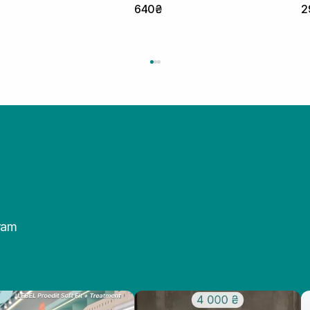
640₴
2
ram