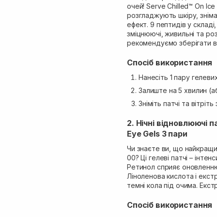
очей! Serve Chilled™ On Ic
розгладжують шкіру, знім
ефект. 9 пептидів у складі
зміцнюючі, живильні та ро
рекомендуємо зберігати в
Спосіб використання
Нанесіть 1 пару гелеви
Залиште на 5 хвилин (а
Зніміть патчі та вітріт
2. Нічні відновлюючі 
Eye Gels 3 пари
Чи знаєте ви, що найкращий
00? Ці гелеві патчі – інтен
Ретинол сприяє оновленню
Ліноленова кислота і екс
темні кола під очима. Екст
Спосіб використання