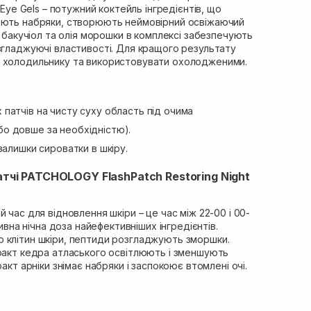
e Eye Gels – потужний коктейль інгредієнтів, що
ають набряки, створюють неймовірний освіжаючий
, бакучіол та олія морошки в комплексі забезпечують
згладжуючі властивості. Для кращого результату
 холодильнику та використовувати охолодженими.
х патчів на чисту суху область під очима
бо довше за необхідністю).
ь залишки сироватки в шкіру.
патчі PATCHOLOGY FlashPatch Restoring Night
 час для відновлення шкіри – це час між 22-00 і 00-
сивна нічна доза найефективніших інгредієнтів.
 клітин шкіри, пептиди розгладжують зморшки.
тракт кедра атласького освітлюють і зменшують
ракт арніки знімає набряки і заспокоює втомлені очі.