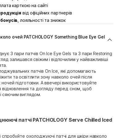
ул. Академіка Підстригача, 1В (Duck’s
лата карткою на сайті
В наявності
продукція
від офіційних партнерів
ул. Івана Франка 36
Немає в наявності!
бонусів
, лояльності та знижок
вул. Степана Бандери 45
Немає в наявності!
л. 16-го Липня, 15
Немає в наявності!
вколо очей PATCHOLOGY Something Blue Eye Gel
ул. Кулика і Гудачека 23 (ТЦ
Немає в наявності!
нує 3 пари патчів On Ice Eye Gels та 3 пари Restoring
гляд залишався свіжим і відпочилим у найважливіші
та.
оджувальних патчів On Ice, які допомагають
іжити та освітлити зону навколо очей після
х ночей підготовки. А ввечері використовуйте
для відновлення та догляду перед сном, щоб
і сяючим виглядом.
цнюючі патчі PATCHOLOGY Serve Chilled Iced
 і спробуйте охолоджуючі патчі для шкіри навколо