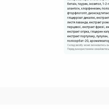
бетаїн, таурин, інозитол, 1-
алантоїн, хлорфенезин, полі
фторфлогопіт, диоксид титан
гліциррізат дикалію, екстрак
листя лаванди, екстракт рома
перцевої, екстракт фрезії, 
екстракт огірка, гліцерин ка
екстракт портулаку, пулулан,
полісорбат-20, ароматизато
Склад засобу може змінюватись в
Перед використанням ознайомтесь 