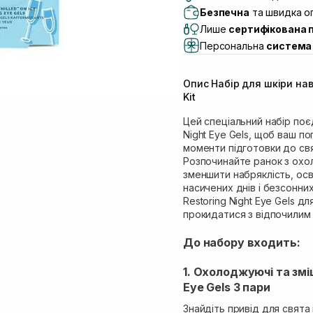
Самовивіз м. Львів, в
Безпечна
та швидка оп
Lake)
Лише
сертифікована 
Самовивіз м. Львів, в
Персональна
система 
Самовивіз м. Львів, 
Самовивіз м. Рівне, ву
Опис Набір для шкіри на
Самовивіз м. Рівне, в
Kit
Екватор)
Цей спеціальний набір поєд
Night Eye Gels, щоб ваш по
моменти підготовки до свя
Розпочинайте ранок з охол
зменшити набряклість, осв
насичених днів і безсонни
Restoring Night Eye Gels 
прокидатися з відпочилим 
До набору входить:
1. Охолоджуючі та змі
Eye Gels 3 пари
Знайдіть привід для свята