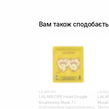
Вам також сподобаєть
LALARECIPE
LALARE
LALARECIPE Heart Goggle
LALAR
Brightening Mask 7 г
Moistu
Освітлювальна гідрогелева маска для шкіри навколо очей