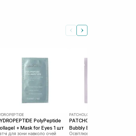
YDROPEPTIDE
PATCHOLOGY
|
PATCHOLOGY BUBBLY
YDROPEPTIDE PolyPeptide
PATCHOLOGY Serve Chilled
ollagel + Mask for Eyes 1 шт
Bubbly Eye Gels 1 пара
атчі для зони навколо очей
Освітлювальні патчі