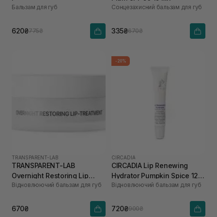
Бальзам для губ
Сонцезахисний бальзам для губ
620₴
335₴
775₴
670₴
-20%
TRANSPARENT-LAB
CIRCADIA
TRANSPARENT-LAB
CIRCADIA Lip Renewing
Overnight Restoring Lip
Hydrator Pumpkin Spice 12
Відновлюючий бальзам для губ
Відновлюючий бальзам для губ
Treatment 15 мл
мл
670₴
720₴
900₴