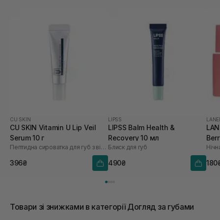
CU SKIN
LIPSS
LANE
CU SKIN Vitamin U Lip Veil
LIPSS Balm Health &
LAN
Serum 10 г
Recovery 10 мл
Berr
Пептидна сироватка для губ з вітаміном U та волюфіліном
Блиск для губ
Нічн
396₴
490₴
180
Товари зі знижками в категорії Догляд за губами