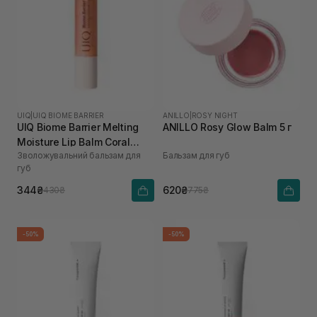
UIQ
|
UIQ BIOME BARRIER
ANILLO
|
ROSY NIGHT
UIQ Biome Barrier Melting
ANILLO Rosy Glow Balm 5 г
Moisture Lip Balm Coral
Зволожувальний бальзам для
Бальзам для губ
Breeze 3,2 г
губ
344₴
620₴
430₴
775₴
-50%
-50%