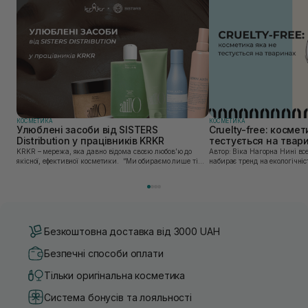
КОСМЕТИКА
КОСМЕТИКА
Улюблені засоби від SISTERS
Cruelty-free: космет
Distribution у працівників KRKR
тестується на твар
KRKR – мережа, яка давно відома своєю любов’ю до
Автор: Віка Нагорна Нині все більшої популярності
якісної, ефективної косметики. “Ми обираємо лише ті
набирає тренд на екологічніс
бренди, в яких впевнені — і які перевірили на собі. Одні
Це стосується і одягу, і харч
з таких — бренди, представлені SISTERS...
якою користуємось. Споживач
Безкоштовна доставка від 3000 UAH
Безпечні способи оплати
Тільки оригінальна косметика
Система бонусів та лояльності