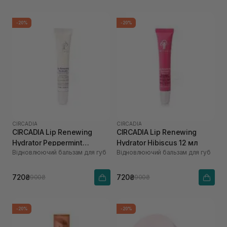
-20%
-20%
CIRCADIA
CIRCADIA
CIRCADIA Lip Renewing
CIRCADIA Lip Renewing
Hydrator Peppermint
Hydrator Hibiscus 12 мл
Відновлюючий бальзам для губ
Відновлюючий бальзам для губ
Mocha 12 мл
720₴
720₴
900₴
900₴
-20%
-20%