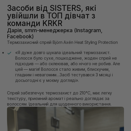
Засоби від SISTERS, які
увійшли в ТОП дівчат з
команди KRKR
Дарія, smm-менеджерка (Instagram,
Facebook)
Термозахисний спрей Björn Axén Heat Styling Protection
«Я дуже довго шукала ідеальний термозахист.
Волосся було сухе, пошкоджене, жоден спрей не
підходив — або склеював, або нічого не робив. Але
цей — магія! Волосся стало живим, блискучим,
гладким і невагомим…Засіб тестувався 3 місяці і
досьогодні є у моєму догляді».
Спрей забезпечує термозахист до 210°C, має легку
текстуру, приємний аромат і реально доглядає за
волоссям. Ідеальний для щоденного використання.