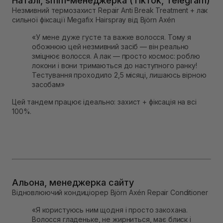
Наталі, smm-менеджерка (TikTok, Telegram)
Незмивний термозахист Repair Anti Break Treatment + лак
сильної фіксації Megafix Hairspray від Björn Axén
«У мене дуже густе та важке волосся. Тому я
обожнюю цей незмивний засіб — він реально
зміцнює волосся. А лак — просто космос: роблю
локони і вони тримаються до наступного ранку!
Тестування проходило 2,5 місяці, лишаюсь вірною
засобам»
Цей тандем працює ідеально: захист + фіксація на всі
100%.
Альона, менеджерка сайту
Відновлюючий кондиціорер Björn Axén Repair Conditioner
«Я користуюсь ним щодня і просто закохана.
Волосся гладеньке, не жирниться, має блиск і