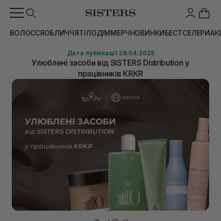
ВОЛОССЯ
ОБЛИЧЧЯ
ТІЛО
ДІМ
МЕРЧ
НОВИНКИ
БЕСТСЕЛЕРИ
АК
Дата публікації 29.04.2025
Улюблені засоби від SISTERS Distribution у
працівників KRKR