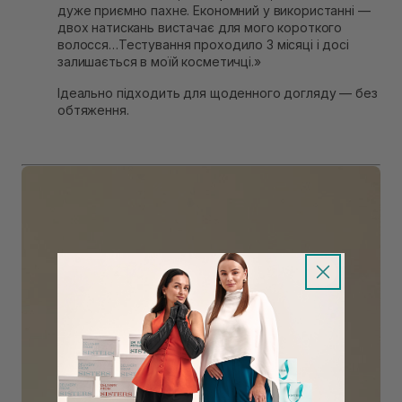
дуже приємно пахне. Економний у використанні —
двох натискань вистачає для мого короткого
волосся…Тестування проходило 3 місяці і досі
залишається в моїй косметичці.»
Ідеально підходить для щоденного догляду — без
обтяження.