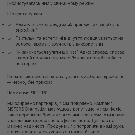
і користувалась ним у звичайному режимі.
Що враховували:
Результат: чи справді засіб працює так, як обіцяє
виробник?
Тактильні та естетичні відчуття: як відчувається на
волоссі, аромат, зручність у використанні
Чи захочеться купити ще раз? Адже справді справді
класний продукт викликає бажання придбати його
повторно
Після кількох місяців користування ми зібрали враження
— чесно, без прикрас.
Чому саме SISTERS
Ми обираємо партнерів, яким довіряємо. Компанія
SISTERS Distribution має чудову репутацію: у портфоліо
лише перевірені бренди з якісними складами, стильними
упаковками та реальною ефективністю. Для нас це —
маркер надійності. Продукти, які потрапили в наші руки,
відповідали всім очікуванням і навіть більше.