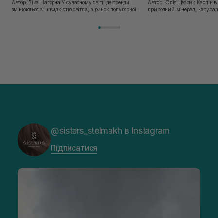
Автор: Віка Нагорна У сучасному світі, де тренди
Автор: Юлія Цебрик Каолін в косметології – це
змінюються зі швидкістю світла, а ринок популярної
природний мінерал, натураль
косметики переповнений новими пропозиціями, вибір
безліч переваг для шкіри обл
засобу для себе стає справжнім викликом. 2025 р...
завдяки великій кількості ко
@sisters_stelmakh в Instagram
Підписатися