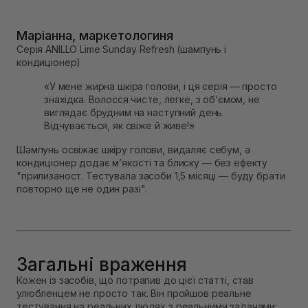
Маріанна, маркетологиня
Серія ANILLO Lime Sunday Refresh (шампунь і
кондиціонер)
«У мене жирна шкіра голови, і ця серія — просто
знахідка. Волосся чисте, легке, з об’ємом, не
виглядає брудним на наступний день.
Відчувається, як свіже й живе!»
Шампунь освіжає шкіру голови, видаляє себум, а
кондиціонер додає м’якості та блиску — без ефекту
"прилизаност. Тестувала засоби 1,5 місяці — буду брати
повторно ще не один разі".
Загальні враження
Кожен із засобів, що потрапив до цієї статті, став
улюбленцем не просто так. Він пройшов реальне
тестування на реальних людях з реальними задачами: