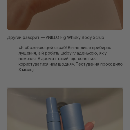
Другий фаворит — ANILLO Fig Whisky Body Scrub
«Я обожнюю цей скраб! Він не лише прибирає
лущення, а й робить шкіру гладенькою, як у
немовля. А аромат такий, що хочеться
користуватися ним щодня». Тестування проходило
3 місяці.