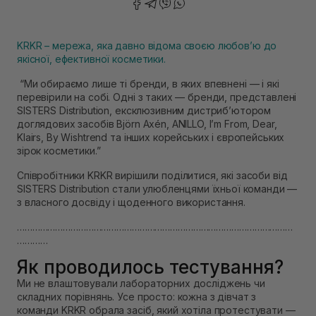
KRKR – мережа, яка давно відома своєю любов’ю до
якісної, ефективної косметики.
“Ми обираємо лише ті бренди, в яких впевнені — і які
перевірили на собі. Одні з таких — бренди, представлені
SISTERS Distribution, ексклюзивним дистриб’ютором
доглядових засобів Björn Axén, ANILLO, I’m From, Dear,
Klairs, By Wishtrend та інших корейських і європейських
зірок косметики.”
Співробітники KRKR вирішили поділитися, які засоби від
SISTERS Distribution стали улюбленцями їхньої команди —
з власного досвіду і щоденного використання.
………………………………………………………………………………………………
…………
Як проводилось тестування?
Ми не влаштовували лабораторних досліджень чи
складних порівнянь. Усе просто: кожна з дівчат з
команди KRKR обрала засіб, який хотіла протестувати —