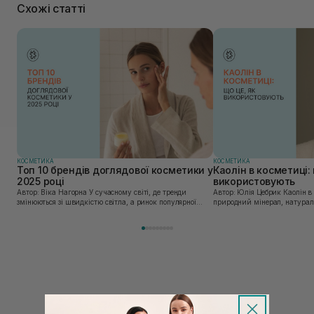
Схожі статті
КОСМЕТИКА
КОСМЕТИКА
Топ 10 брендів доглядової косметики у
Каолін в косметиці: 
2025 році
використовують
Автор: Віка Нагорна У сучасному світі, де тренди
Автор: Юлія Цебрик Каолін в косметології – це
змінюються зі швидкістю світла, а ринок популярної
природний мінерал, натураль
косметики переповнений новими пропозиціями, вибір
безліч переваг для шкіри обл
засобу для себе стає справжнім викликом. 2025 р...
завдяки великій кількості ко