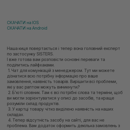
СКАЧАТИ на IOS
СКАЧАТИ на Android
Наша киця повертається і тепер вона головний експерт
по застосунку SISTERS.
І вже готова вам розповісти основні переваги та
поділитись лайфхаками.
1. Чат для комунікацій з менеджером. Тут ми можете
дізнатися всю потрібну інформацію про ваше
замовлення, наявність товарів. Вирішити всі проблеми,
які у вас раптом можуть виникнути.?
2. Бʼюті словник. Там є всі потрібні слова та терміни, щоб
ви могли зорієнтуватися у описі до засобів, та краще
розуміли склад продуктів.
3. У картці товару чітко виділено наявність на наших
складах.
4. Тепер відсутність засобу на сайті, для вас не
проблема. Вам додаток оформить декілька замовлень з