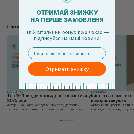
ОТРИМАЙ ЗНИЖКУ
НА ПЕРШЕ ЗАМОВЛЕНЯ
Схожі статті
Твій вітальний бонус вже чекає —
підписуйся
на
наші новини!
email
Отримати знижку
КОСМЕТИКА
КОСМЕТИКА
Топ 10 брендів доглядової косметики у
Каолін в косметиці: 
2025 році
використовують
Автор: Віка Нагорна У сучасному світі, де тренди
Автор: Юлія Цебрик Каолін в косметології – це
змінюються зі швидкістю світла, а ринок популярної
природний мінерал, натураль
косметики переповнений новими пропозиціями, вибір
безліч переваг для шкіри обл
засобу для себе стає справжнім викликом. 2025 р...
завдяки великій кількості ко