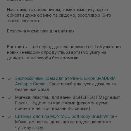
Наша шкіра є провідником, тому косметику варто
обирати дуже обачно та свідомо, особливо з 16-го
тижня вагітності.
Безпечна косметика для вагітних
Вагітність — не період для експериментів. Тому жодних
нових і невідомих продуктів. Звертаємо увагу на
делікатні мʼякі засоби без ароматів:
Заспокійливий крем для атопічної шкіри BRADERM
Axatopic Cream
- Ефективний для сухих ділянок та
безпечний склад.
Магнієві пластівці для ванни BISH EFFECT Magnesium
Flakes - Чудово знімає спазми (рекомендуємо
приймати не гарячі ванни 3-5 хвилин).
Щіточка для тіла MON MOU Soft Body Brush White
-
Мʼяка, делікатна щітка, що не подразнюватиме
чутливу шкіру.