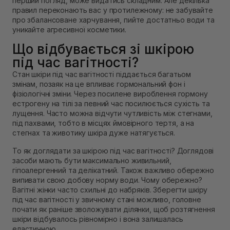
перший погляд, може видатись складним. Але декілька
правил переконають вас у протилежному: не забувайте
про збалансоване харчування, пийте достатньо води та
уникайте агресивної косметики.
Що відбувається зі шкірою
під час вагітності?
Стан шкіри під час вагітності піддається багатьом
змінам, позаяк на це впливає гормональний фон і
фізіологічні зміни. Через посилене вироблення гормону
естрогену на тілі за певний час посилюється сухість та
лущення. Часто можна відчути чутливість між стегнами,
під пахвами, тобто в місцях ймовірного тертя, а на
стегнах та животику шкіра дуже натягується.
То як доглядати за шкірою під час вагітності? Доглядові
засоби мають бути максимально живильний,
гіпоалергенний та делікатний. Також важливо обережно
випивати свою добову норму води. Чому обережно?
Вагітні жінки часто схильні до набряків. Зберегти шкіру
під час вагітності у звичному стані можливо, головне
почати як раніше зволожувати ділянки, щоб розтягнення
шкіри відбувалось рівномірно і вона залишалась
еластичною.