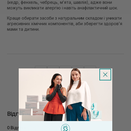
(кедр, фенхель, чебрець, м'ята, шавлія), адже вони
можуть викликати алергію і навіть анафілактичний шок.
Краще обирати засоби з натуральним складом і уникати
агресивних хімічних компонентів, аби зберегти здоров’я
мами та дитини.
Відгуки
0 Відгуків