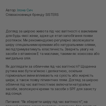
Автор:
Ілона Сич
Співзасновниця бренду SISTERS
Догляд за шкірою живота під час вагітності є важливим
для будь-якої жінки, адже це етап запобігання появи
розтяжок. Ми рекомендуємо регулярно зволожувати
шкіру спеціальними кремами або натуральними оліями,
які підтримуватимуть еластичність. Зверніть увагу на
засоби з вітаміном Е та маслами, такими як: кокосова або
мигдальна олія.
Як доглядати за обличчям під час вагітності? Щоденна
рутина має бути м’якою і делікатною, оскільки
гормональні зміни впливають на сухість або жирність
шкіри, а також появу пігментних плям. Догляд за шкірою
обличчя під час вагітності має включати натуральні
засоби, зволожуючі креми та засоби з SPF для захисту
від сонця.
Питання: “Як зберегти шкіру під час вагітності”, на