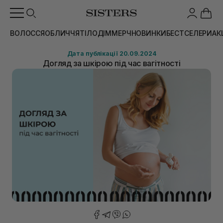
ВОЛОССЯ
ОБЛИЧЧЯ
ТІЛО
ДІМ
МЕРЧ
НОВИНКИ
БЕСТСЕЛЕРИ
АК
Дата публікації 20.09.2024
Догляд за шкірою під час вагітності