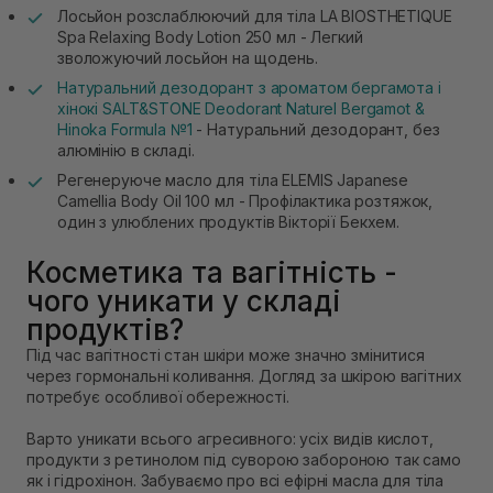
Лосьйон розслаблюючий для тіла LA BIOSTHETIQUE
Spa Relaxing Body Lotion 250 мл - Легкий
зволожуючий лосьйон на щодень.
Натуральний дезодорант з ароматом бергамота і
хінокі SALT&STONE Deodorant Naturel Bergamot &
Hinoka Formula №1
- Натуральний дезодорант, без
алюмінію в складі.
Регенеруюче масло для тіла ELEMIS Japanese
Camellia Body Oil 100 мл - Профілактика розтяжок,
один з улюблених продуктів Вікторії Бекхем.
Косметика та вагітність -
чого уникати у складі
продуктів?
Під час вагітності стан шкіри може значно змінитися
через гормональні коливання. Догляд за шкірою вагітних
потребує особливої обережності.
Варто уникати всього агресивного: усіх видів кислот,
продукти з ретинолом під суворою забороною так само
як і гідрохінон. Забуваємо про всі ефірні масла для тіла