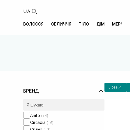
UA
ВОЛОССЯ
ОБЛИЧЧЯ
ТІЛО
ДІМ
МЕРЧ
Lipss
БРЕНД
Anillo
(+4)
Circadia
(+6)
Crumb
(+3)