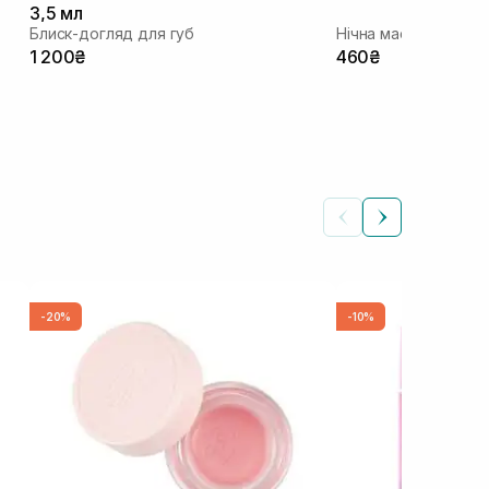
3,5 мл
Блиск-догляд для губ
Нічна маска для губ
1 200₴
460₴
-20%
-10%