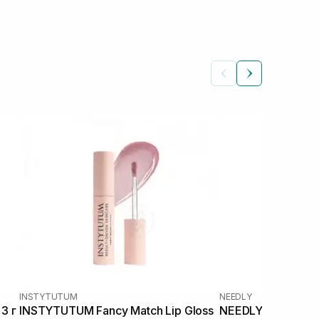
INSTYTUTUM
NEEDLY
3 г
INSTYTUTUM Fancy Match Lip Gloss
NEEDLY Sleeping L