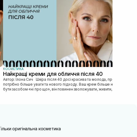
прав
пі...
КОСМЕТИКА
Найкращі креми для обличчя після 40
Автор: Ілона Сич Шкіра після 40 досі красива та молода, просто їй
потрібно більше уваги та нового підходу. Ваш крем більше не може
бути засобом «ні про що», він повинен зволожувати, живити, покр...
Тільки оригінальна косметика