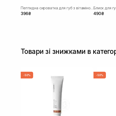
Пептидна сироватка для губ з вітаміном U та волюфіліном
Блиск для г
396₴
490₴
Товари зі знижками в катего
-50%
-50%