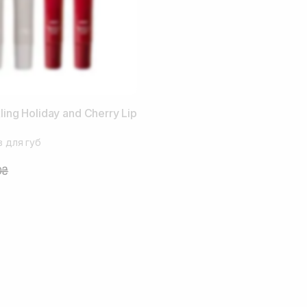
ling Holiday and Cherry Lip
в для губ
0₴