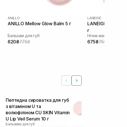
ANILLO
LANEIGE
ANILLO Mellow Glow Balm 5 г
LANEIGE Lip Sleep
г
Бальзам для губ
Нічна маска для губ
620₴
775₴
675₴
750₴
Пептидна сироватка для губ
Бальзам для
з вітаміном U та
Mellow Glow 
Бальзами для гу
волюфіліном CU SKIN Vitamin
U Lip Veil Serum 10 г
Бальзами для губ