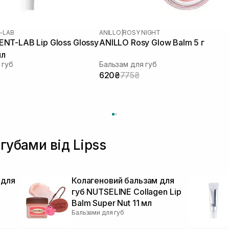
-LAB
ANILLO
|
ROSY NIGHT
NT-LAB Lip Gloss Glossy
ANILLO Rosy Glow Balm 5 г
мл
 губ
Бальзам для губ
620₴
775₴
губами від Lipss
 для
Колагеновий бальзам для
губ NUTSELINE Collagen Lip
Balm Super Nut 11 мл
Бальзами для губ