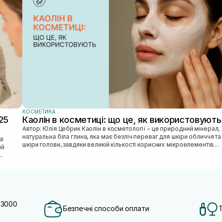
КОСМЕТИКА
25
Каолін в косметиці: що це, як використовують
Автор: Юлія Цебрик Каолін в косметології – це природний мінерал,
натуральна біла глина, яка має безліч переваг для шкіри обличчя та
шкіри голови, завдяки великій кількості корисних мікроелементів....
ий
 3000
Безпечні способи оплати