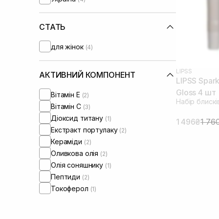
СТАТЬ
для жінок
(4)
LIPSS
АКТИВНИЙ КОМПОНЕНТ
LIPSS Spark
Gloss 4 шт
Вітамін Е
(2)
Набір блискі
Вітамін C
(3)
Діоксид титану
(1)
1 496₴
1 76
Екстракт портулаку
(2)
Кераміди
(2)
Оливкова олія
(2)
Олія соняшнику
(1)
Пептиди
(2)
Токоферол
(1)