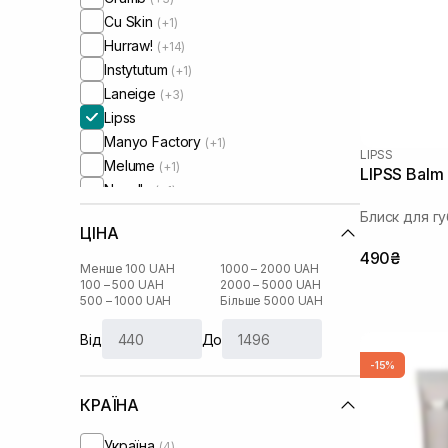
Cu Skin
(+1)
Hurraw!
(+14)
Instytutum
(+1)
Laneige
(+3)
Lipss
Manyo Factory
(+1)
LIPSS
Melume
(+1)
LIPSS Balm 
Needly
(+1)
Nutseline
(+1)
Блиск для гу
ЦІНА
Pure Paw Paw
(+9)
490₴
RARE Paris
(+4)
Менше 100 UAH
1000 – 2000 UAH
Real Barrier
100 – 500 UAH
2000 – 5000 UAH
(+1)
500 – 1000 UAH
Більше 5000 UAH
Rejuran
(+1)
Transparent-Lab
(+8)
Від
До
Tree Hut
(+1)
-15%
UIQ
(+1)
КРАЇНА
Україна
(4)