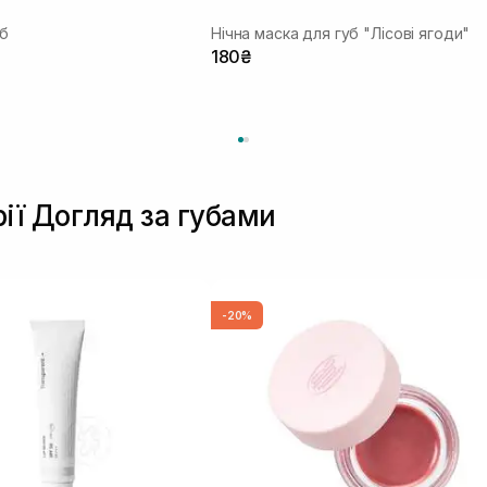
уб
Нічна маска для губ "Лісові ягоди"
180₴
рії Догляд за губами
-20%