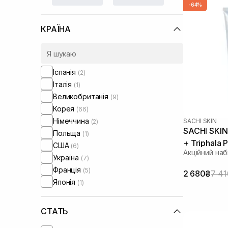
Lipss
(2)
-64%
Manyo Factory
(3)
КРАЇНА
Medik8
(1)
Needly
(1)
Numbuzin
(1)
Patchology
(2)
Іспанія
(2)
Purito
(1)
Італія
(1)
Question and Answer
(1)
Великобританія
(9)
RARE Paris
(5)
Корея
(66)
Real Barrier
(1)
Німеччина
SACHI SKIN
(2)
Rejuran
(1)
SACHI SKIN
Польща
(1)
Revitalash
(1)
+ Triphala 
США
(6)
Rosy Drop
(1)
Акційний наб
Україна
(7)
Round Lab
(1)
Франція
(5)
2 680₴
7 4
SISTERS
(1)
Японія
(1)
Sachi Skin
(6)
Skin1004
(4)
СТАТЬ
Theramid
(1)
Unico
(3)