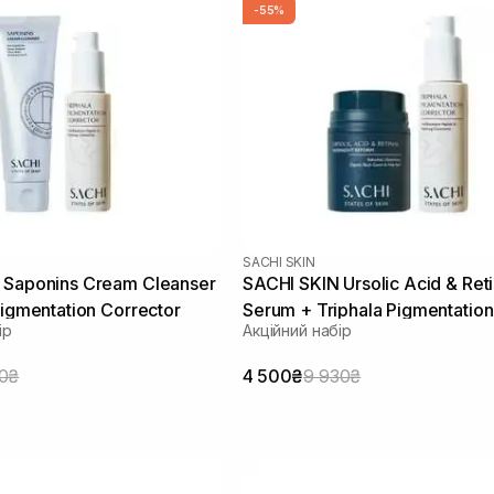
-55%
SACHI SKIN
 Saponins Cream Cleanser
SACHI SKIN Ursolic Acid & Reti
Pigmentation Corrector
Serum + Triphala Pigmentation
ір
Акційний набір
Corrector
10₴
4 500₴
9 930₴