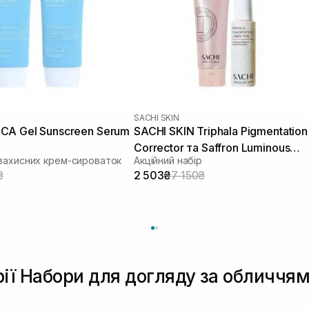
SACHI SKIN
CA Gel Sunscreen Serum
SACHI SKIN Triphala Pigmentation
Corrector та Saffron Luminous
захисних крем-сироваток
Акційний набір
Cleanser
₴
2 503₴
7 150₴
рії Набори для догляду за обличчя