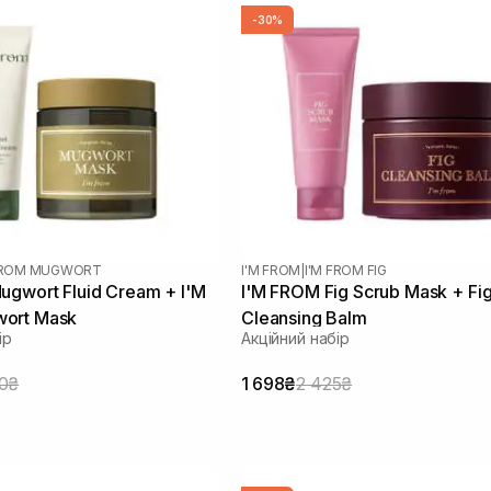
-30%
 FROM MUGWORT
I'M FROM
|
I'M FROM FIG
ugwort Fluid Cream + I'M
I'M FROM Fig Scrub Mask + Fi
ort Mask
Cleansing Balm
ір
Акційний набір
0₴
1 698₴
2 425₴