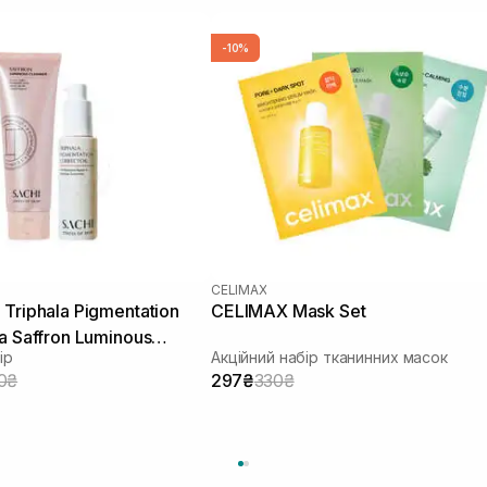
-10%
CELIMAX
Triphala Pigmentation
CELIMAX Mask Set
а Saffron Luminous
ір
Акційний набір тканинних масок
0₴
297₴
330₴