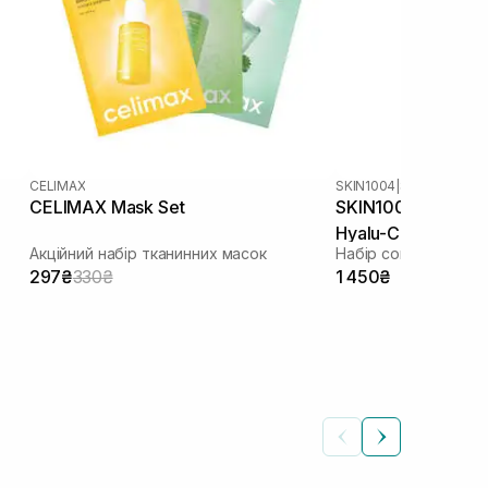
CELIMAX
SKIN1004
|
CELIMAX Mask Set
SKIN1004 Madagas
Hyalu-Cica Water-
Акційний набір тканинних масок
297₴
330₴
1 450₴
м