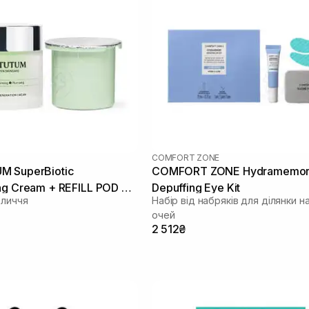
COMFORT ZONE
M SuperBiotic
COMFORT ZONE Hydramemo
ng Cream + REFILL POD 50
Depuffing Eye Kit
бличчя
Набір від набряків для ділянки н
очей
2 512₴