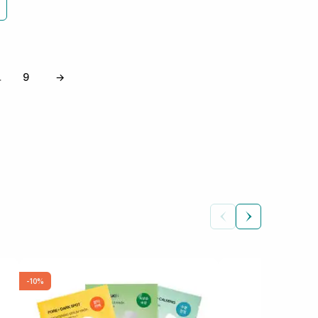
9
→
…
-10%