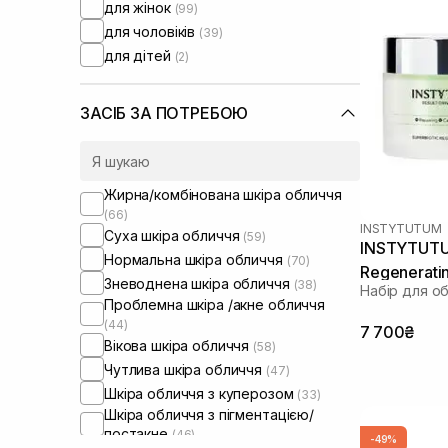
для жінок
(99)
Usolab
(4)
для чоловіків
(39)
Vitis
(1)
для дітей
(2)
WhoCares
(2)
ЗАСІБ ЗА ПОТРЕБОЮ
Жирна/комбінована шкіра обличчя
(66)
INSTYTUTUM
Суха шкіра обличчя
(59)
INSTYTUTU
Нормальна шкіра обличчя
(70)
Regenerati
Зневоднена шкіра обличчя
(38)
Набір для о
мл, 50 мл
Проблемна шкіра /акне обличчя
(44)
7 700₴
Вікова шкіра обличчя
(58)
Чутлива шкіра обличчя
(47)
Шкіра обличчя з куперозом
(33)
Шкіра обличчя з пігментацією/
постакне
(46)
-49%