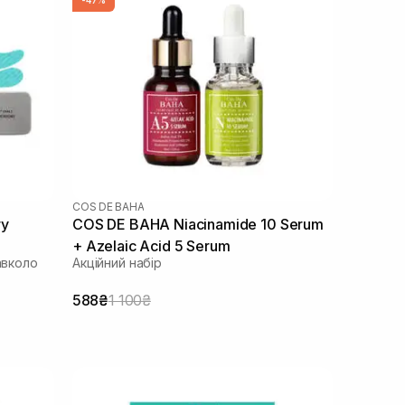
COS DE BAHA
ry
COS DE BAHA Niacinamide 10 Serum
+ Azelaic Acid 5 Serum
авколо
Акційний набір
588₴
1 100₴