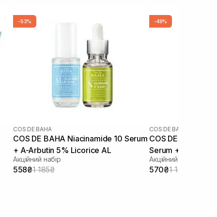
-53%
-49%
COS DE BAHA
COS DE BAHA
COS DE BAHA Niacinamide 10 Serum
COS DE BAHA Sali
+ A-Arbutin 5% Licorice AL
Serum + Azelaic A
Акційний набір
Акційний набір
558₴
1 185₴
570₴
1 125₴