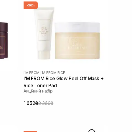
-30%
I'M FROM
|
I'M FROM RICE
g
I’M FROM Rice Glow Peel Off Mask +
Rice Toner Pad
Акційний набір
1 652₴
2 360₴