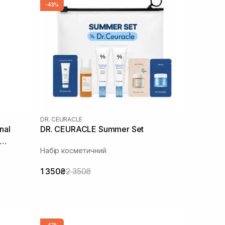
-43%
DR. CEURACLE
nal
DR. CEURACLE Summer Set
Набір косметичний
1 350₴
2 350₴
-47%