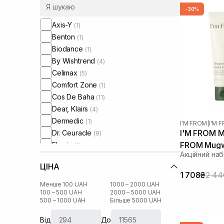
-30%
Axis-Y
(1)
Benton
(1)
Biodance
(1)
By Wishtrend
(4)
Celimax
(5)
Comfort Zone
(1)
Cos De Baha
(11)
Dear, Klairs
(4)
Dermedic
(1)
I'M FROM
|
I'M
I'M FROM M
Dr. Ceuracle
(9)
FROM Mugw
Elemis
(1)
Акційний наб
House of Hur
(1)
ЦІНА
HydroPeptide
(1)
1 708₴
2 44
I'm From
(12)
Менше 100 UAH
1000 – 2000 UAH
IS Clinical
100 – 500 UAH
2000 – 5000 UAH
(2)
500 – 1000 UAH
Більше 5000 UAH
Instytutum
(2)
Laneige
(1)
Від
До