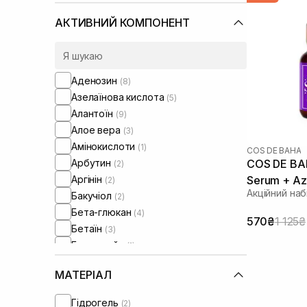
Шкіра обличчя з розширеними
порами
(34)
АКТИВНИЙ КОМПОНЕНТ
Шкіра обличчя з порушеним
барʼєром
(29)
Шкіра обличчя з порушеним
мікробіомом
(27)
Аденозин
(8)
Для чутливих зубів
(1)
Азелаїнова кислота
(5)
Для зміцнення зубів
(1)
Алантоїн
(9)
Сироватки від комедонів
(3)
Алое вера
(3)
Сироватки від постакне
(6)
Амінокислоти
(1)
Проти набряків
(3)
COS DE BAHA
Арбутин
COS DE BAH
(2)
Від синців під очима
(1)
Аргінін
Serum + Az
(2)
Акційний наб
Бакучіол
(2)
Бета-глюкан
(4)
570₴
1 125₴
Бетаїн
(3)
Бромелайн
(1)
Вітамін Е
(6)
МАТЕРІАЛ
Вітамін C
(10)
Вітамін К
(2)
Гідрогель
(2)