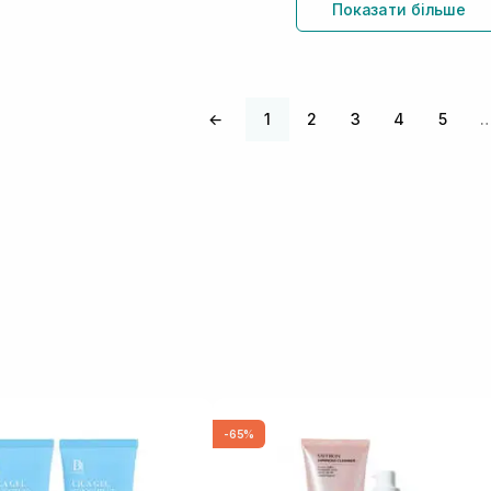
Показати більше
←
1
2
3
4
5
-65%