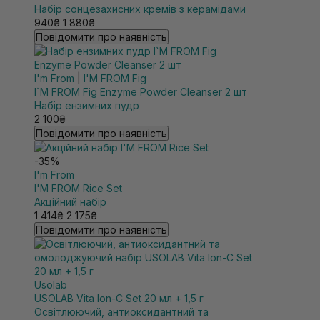
Набір сонцезахисних кремів з керамідами
940₴
1 880₴
Повідомити про наявність
I'm From
|
I'M FROM Fig
I`M FROM Fig Enzyme Powder Cleanser 2 шт
Набір ензимних пудр
2 100₴
Повідомити про наявність
-35%
I'm From
I'M FROM Rice Set
Акційний набір
1 414₴
2 175₴
Повідомити про наявність
Usolab
USOLAB Vita Ion-C Set 20 мл + 1,5 г
Освітлюючий, антиоксидантний та