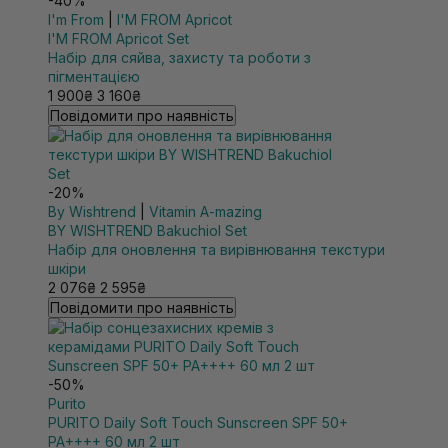
-40%
I'm From
|
I'M FROM Apricot
I'M FROM Apricot Set
Набір для сяйва, захисту та роботи з
пігментацією
1 900₴
3 160₴
Повідомити про наявність
-20%
By Wishtrend
|
Vitamin A-mazing
BY WISHTREND Bakuchiol Set
Набір для оновлення та вирівнювання текстури
шкіри
2 076₴
2 595₴
Повідомити про наявність
-50%
Purito
PURITO Daily Soft Touch Sunscreen SPF 50+
PA++++ 60 мл 2 шт