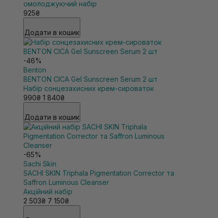
омолоджуючий набір
925₴
Додати в кошик
-46%
Benton
BENTON CICA Gel Sunscreen Serum 2 шт
Набір сонцезахисних крем-сироваток
990₴
1 840₴
Додати в кошик
-65%
Sachi Skin
SACHI SKIN Triphala Pigmentation Corrector та
Saffron Luminous Cleanser
Акційний набір
2 503₴
7 150₴