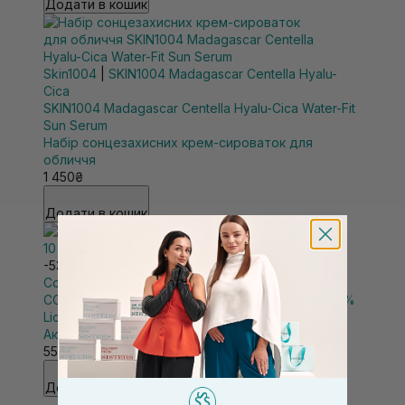
Додати в кошик
Skin1004
|
SKIN1004 Madagascar Centella Hyalu-
Cica
SKIN1004 Madagascar Centella Hyalu-Cica Water-Fit
Sun Serum
Набір сонцезахисних крем-сироваток для
обличчя
1 450₴
Додати в кошик
-53%
Cos De Baha
COS DE BAHA Niacinamide 10 Serum + A-Arbutin 5%
Licorice AL
Акційний набір
558₴
1 185₴
Додати в кошик