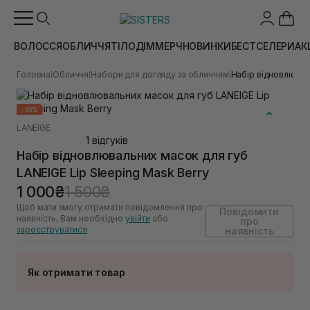
ВОЛОССЯ
ОБЛИЧЧЯ
ТІЛО
ДІМ
МЕРЧ
НОВИНКИ
БЕСТСЕЛЕРИ
АК
Головна
Обличчя
Набори для догляду за обличчям
Набір відновлюваль
|
|
|
-33%
LANEIGE
1 відгуків
Набір відновлювальних масок для губ
LANEIGE Lip Sleeping Mask Berry
1 000₴
1 500₴
Щоб мати змогу отримати повідомлення про
Повідомити
наявність, Вам необхідно
увійти
або
про
зареєструватися
.
наявність
Як отримати товар
Доставка Новою Поштою