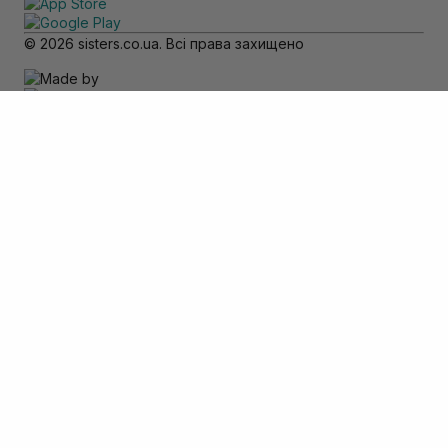
© 2026 sisters.co.ua. Всі права захищено
Зверніть увагу
Товар доступний тільки для самовивозу
Додати в кошик
Скасувати
Вхід
Телефон
*
Пароль
*