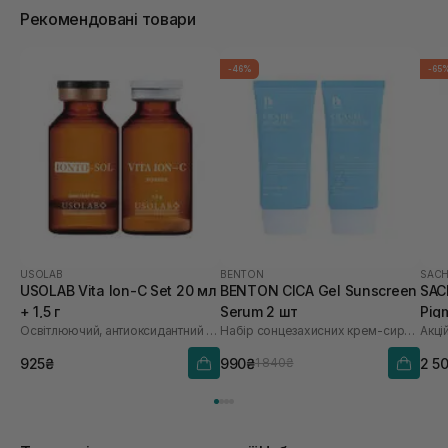
Рекомендовані товари
-46%
-65
USOLAB
BENTON
SACH
USOLAB Vita Ion-C Set 20 мл
BENTON CICA Gel Sunscreen
SAC
+ 1,5 г
Serum 2 шт
Pig
Освітлюючий, антиоксидантний та омолоджуючий набір
Набір сонцезахисних крем-сироваток
Акці
Saf
925₴
990₴
2 5
1 840₴