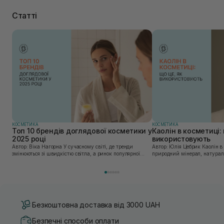
Статті
КОСМЕТИКА
КОСМЕТИКА
Топ 10 брендів доглядової косметики у
Каолін в косметиці: 
2025 році
використовують
Автор: Віка Нагорна У сучасному світі, де тренди
Автор: Юлія Цебрик Каолін в косметології – це
змінюються зі швидкістю світла, а ринок популярної
природний мінерал, натураль
косметики переповнений новими пропозиціями, вибір
безліч переваг для шкіри обл
засобу для себе стає справжнім викликом. 2025 р...
завдяки великій кількості ко
Безкоштовна доставка від 3000 UAH
Безпечні способи оплати