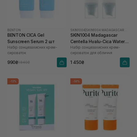
BENTON
SKIN1004
|
SKIN1004 MADAGASCAR CENTELLA HYALU-CICA
BENTON CICA Gel
SKIN1004 Madagascar
Sunscreen Serum 2 шт
Centella Hyalu-Cica Water-
Набір сонцезахисних крем-
Набір сонцезахисних крем-
Fit Sun Serum
сироваток
сироваток для обличчя
990₴
1 450₴
1 840₴
-13%
-50%