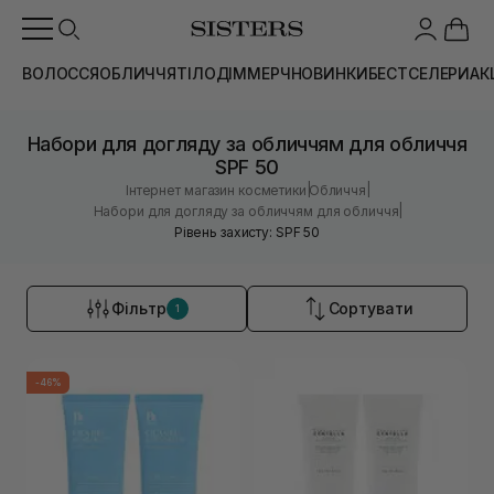
ВОЛОССЯ
ОБЛИЧЧЯ
ТІЛО
ДІМ
МЕРЧ
НОВИНКИ
БЕСТСЕЛЕРИ
АК
Набори для догляду за обличчям для обличчя
SPF 50
|
|
Інтернет магазин косметики
Обличчя
|
Набори для догляду за обличчям для обличчя
Рівень захисту: SPF 50
Фільтр
Сортувати
1
-46%