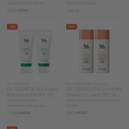
сонцезахисних кремів
морською водою
845₴
1 660₴
1 690₴
-69%
-32%
DR. CEURACLE
DR. CEURACLE
|
5Α CONTROL
DR. CEURACLE Cica Regen
DR. CEURACLE 5α Control No
Waterproof Sun SPF 50+
Sebum Sun Lotion SPF 50
Набір водостійких
Набір матуючих сонцезахисних
PA++++ 100 мл х 2 (термін
PA++++ 2 шт (термін до
сонцезахисних кремів з
кремів
до 25.03.2026)
09.04.2026)
центелою азіатською
1 100₴
690₴
3 500₴
1 020₴