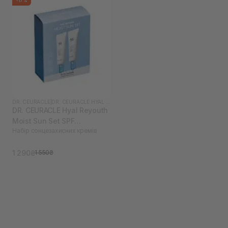
-17%
DR. CEURACLE
|
DR. CEURACLE HYAL REYOUTH
DR. CEURACLE Hyal Reyouth
Moist Sun Set SPF
Набір сонцезахисних кремів
50/PA++++
1 290₴
1 550₴