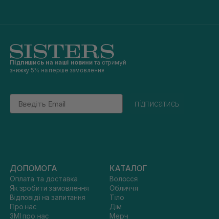
Підпишись на наші новини
та отримуй
знижку 5% на перше замовлення
Email
підписатись
ДОПОМОГА
КАТАЛОГ
Оплата та доставка
Волосся
Як зробити замовлення
Обличчя
Відповіді на запитання
Тіло
Про нас
Дім
ЗМІ про нас
Мерч