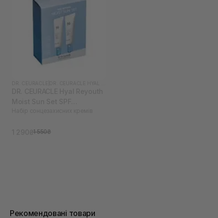
DR. CEURACLE
|
DR. CEURACLE HYAL REYOUTH
DR. CEURACLE Hyal Reyouth
Moist Sun Set SPF
Набір сонцезахисних кремів
50/PA++++
1 290₴
1 550₴
Рекомендовані товари