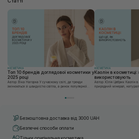
Статті
КОСМЕТИКА
КОСМЕТИКА
Топ 10 брендів доглядової косметики у
Каолін в косметиці: 
2025 році
використовують
Автор: Віка Нагорна У сучасному світі, де тренди
Автор: Юлія Цебрик Каолін в косметології – це
змінюються зі швидкістю світла, а ринок популярної
природний мінерал, натураль
косметики переповнений новими пропозиціями, вибір
безліч переваг для шкіри обл
засобу для себе стає справжнім викликом. 2025 р...
завдяки великій кількості ко
Безкоштовна доставка від 3000 UAH
Безпечні способи оплати
Тільки оригінальна косметика