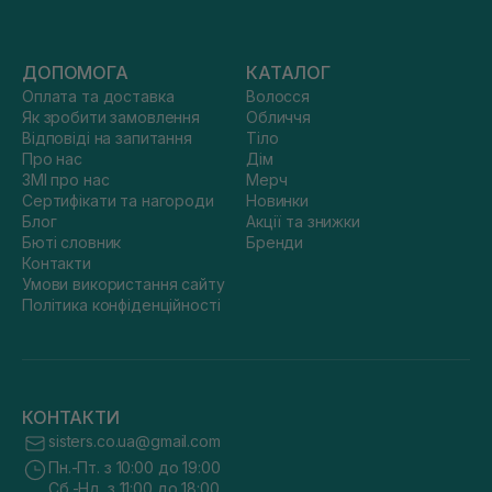
ДОПОМОГА
КАТАЛОГ
Оплата та доставка
Волосся
Як зробити замовлення
Обличчя
Відповіді на запитання
Тіло
Про нас
Дім
ЗМІ про нас
Мерч
Сертифікати та нагороди
Новинки
Блог
Акції та знижки
Бюті словник
Бренди
Контакти
Умови використання сайту
Політика конфіденційності
КОНТАКТИ
sisters.co.ua@gmail.com
Пн.-Пт. з 10:00 до 19:00
Сб.-Нд. з 11:00 до 18:00