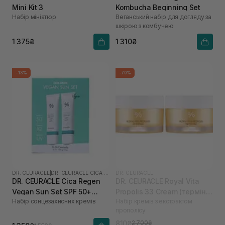
Mini Kit 3
Kombucha Beginning Set
Набір мініатюр
Веганський набір для догляду за
шкірою з комбучею
1 375₴
1 310₴
-13%
-70%
DR. CEURACLE
|
DR. CEURACLE CICA REGEN
DR. CEURACLE
DR. CEURACLE Cica Regen
DR. CEURACLE Royal Vita
Vegan Sun Set SPF 50+
Propolis 33 Cream (термін
Набір сонцезахисних кремів
Набір кремів з екстрактом
PA++++
до 02.26)
прополісу
810₴
2 700₴