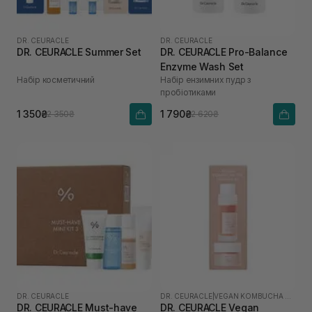
DR. CEURACLE
DR. CEURACLE
DR. CEURACLE Summer Set
DR. CEURACLE Pro-Balance
Enzyme Wash Set
Набір косметичний
Набір ензимних пудр з
пробіотиками
1 350₴
1 790₴
2 350₴
2 620₴
DR. CEURACLE
DR. CEURACLE
|
VEGAN KOMBUCHA TEA
DR. CEURACLE Must-have
DR. CEURACLE Vegan