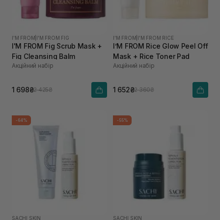
I'M FROM
|
I'M FROM FIG
I'M FROM
|
I'M FROM RICE
I'M FROM Fig Scrub Mask +
I’M FROM Rice Glow Peel Off
Fig Cleansing Balm
Mask + Rice Toner Pad
Акційний набір
Акційний набір
1 698₴
1 652₴
2 425₴
2 360₴
-64%
-55%
SACHI SKIN
SACHI SKIN