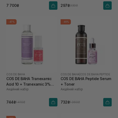
7 700₴
297₴
330₴
-47%
-46%
COS DE BAHA
COS DE BAHA
|
COS DE BAHA PEPTIDE
COS DE BAHA Tranexamic
COS DE BAHA Peptide Serum
Acid 10 + Tranexamic 3%
+ Toner
Акційний набір
Акційний набір
LMW HA Toner
744₴
732₴
1 410₴
1 360₴