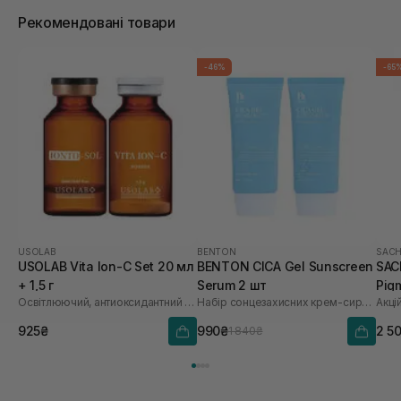
Рекомендовані товари
-46%
-65
USOLAB
BENTON
SACH
USOLAB Vita Ion-C Set 20 мл
BENTON CICA Gel Sunscreen
SAC
+ 1,5 г
Serum 2 шт
Pig
Освітлюючий, антиоксидантний та омолоджуючий набір
Набір сонцезахисних крем-сироваток
Акці
Saf
925₴
990₴
2 5
1 840₴