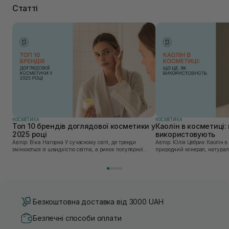
Статті
КОСМЕТИКА
КОСМЕТИКА
Топ 10 брендів доглядової косметики у
Каолін в косметиці: 
2025 році
використовують
Автор: Віка Нагорна У сучасному світі, де тренди
Автор: Юлія Цебрик Каолін в косметології – це
змінюються зі швидкістю світла, а ринок популярної
природний мінерал, натураль
косметики переповнений новими пропозиціями, вибір
безліч переваг для шкіри обл
засобу для себе стає справжнім викликом. 2025 р...
завдяки великій кількості ко
Безкоштовна доставка від 3000 UAH
Безпечні способи оплати