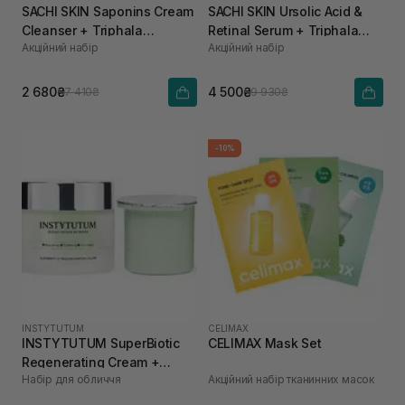
SACHI SKIN Saponins Cream
SACHI SKIN Ursolic Acid &
Cleanser + Triphala
Retinal Serum + Triphala
Акційний набір
Акційний набір
Pigmentation Corrector
Pigmentation Corrector
2 680₴
4 500₴
7 410₴
9 930₴
-10%
INSTYTUTUM
CELIMAX
INSTYTUTUM SuperBiotic
CELIMAX Mask Set
Regenerating Cream +
Набір для обличчя
Акційний набір тканинних масок
REFILL POD 50 мл, 50 мл