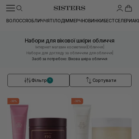
ВОЛОССЯ
ОБЛИЧЧЯ
ТІЛО
ДІМ
МЕРЧ
НОВИНКИ
БЕСТСЕЛЕРИ
АК
Набори для вікової шкіри обличчя
|
|
Інтернет магазин косметики
Обличчя
|
Набори для догляду за обличчям для обличчя
Засіб за потребою: Вікова шкіра обличчя
Фільтр
Сортувати
1
-30%
-30%