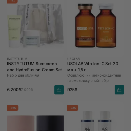
-11%
INSTYTUTUM
USOLAB
INSTYTUTUM Sunscreen
USOLAB Vita Ion-C Set 20
and HydraFusion Cream Set
мл + 1,5 г
Набір для обличчя
Освітлюючий, антиоксидантний
та омолоджуючий набір
6 200₴
925₴
7 000₴
-40%
-32%