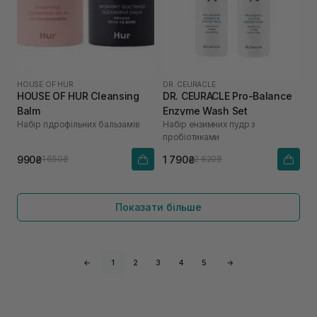
HOUSE OF HUR
DR. CEURACLE
HOUSE OF HUR Cleansing
DR. CEURACLE Pro-Balance
Balm
Enzyme Wash Set
Набір гідрофільних бальзамів
Набір ензимних пудр з
пробіотиками
990₴
1 790₴
1 650₴
2 620₴
Показати більше
←
1
2
3
4
5
→