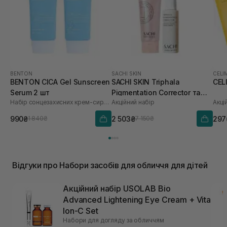
BENTON
SACHI SKIN
CELI
BENTON CICA Gel Sunscreen
SACHI SKIN Triphala
CEL
Serum 2 шт
Pigmentation Corrector та
Набір сонцезахисних крем-сироваток
Акційний набір
Акці
Saffron Luminous Cleanser
990₴
2 503₴
297
1 840₴
7 150₴
Відгуки про Набори засобів для обличчя для дітей
Акційний набір USOLAB Bio
Advanced Lightening Eye Cream + Vita
Ion-C Set
Набори для догляду за обличчям