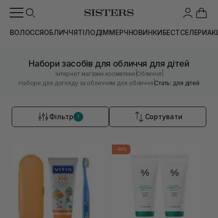
ВОЛОССЯ
ОБЛИЧЧЯ
ТІЛО
ДІМ
МЕРЧ
НОВИНКИ
БЕСТСЕЛЕРИ
АК
Набори засобів для обличчя для дітей
|
|
Інтернет магазин косметики
Обличчя
|
Набори для догляду за обличчям для обличчя
Стать: для дітей
Фільтр
Сортувати
1
-69%