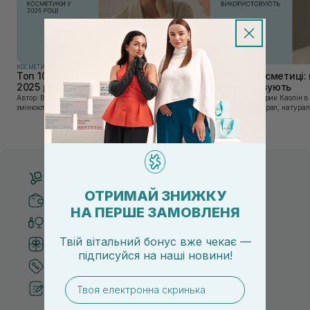
КОСМЕТИКА
КОСМЕТИКА
Топ 10 брендів доглядової косметики у
Каолін в косметиці: 
2025 році
використовують
Автор: Віка Нагорна У сучасному світі, де тренди
Автор: Юлія Цебрик Каолін в косметології – це
змінюються зі швидкістю світла, а ринок популярної
природний мінерал, натураль
косметики переповнений новими пропозиціями, вибір
безліч переваг для шкіри обл
засобу для себе стає справжнім викликом. 2025 р...
завдяки великій кількості ко
Безкоштовна доставка від 3000 UAH
ОТРИМАЙ ЗНИЖКУ
Безпечні способи оплати
НА ПЕРШЕ ЗАМОВЛЕНЯ
Тільки оригінальна косметика
Твій вітальний бонус вже чекає —
Система бонусів та лояльності
підписуйся
на
наші новини!
Кращі ціни та топ товари
email
Рекомендації від косметологів