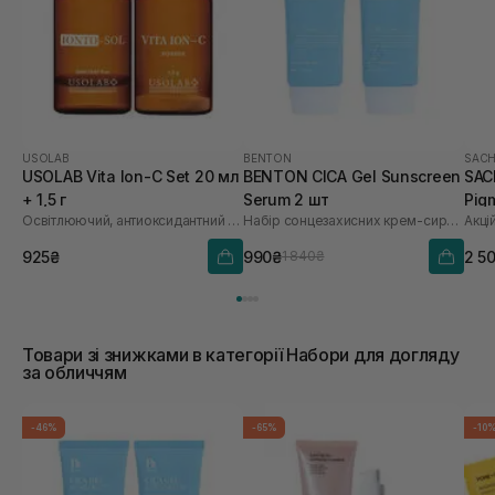
USOLAB
BENTON
SACH
USOLAB Vita Ion-C Set 20 мл
BENTON CICA Gel Sunscreen
SAC
+ 1,5 г
Serum 2 шт
Pig
Освітлюючий, антиоксидантний та омолоджуючий набір
Набір сонцезахисних крем-сироваток
Акці
Saf
925₴
990₴
2 5
1 840₴
Товари зі знижками в категорії Набори для догляду
за обличчям
-46%
-65%
-10