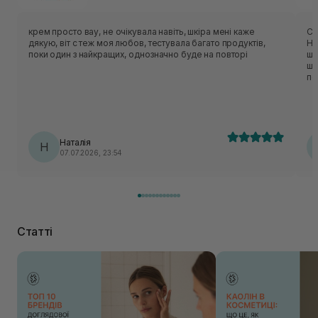
крем просто вау, не очікувала навіть, шкіра мені каже
Су
дякую, віт с теж моя любов, тестувала багато продуктів,
Ні
поки один з найкращих, однозначно буде на повторі
шк
шк
по
Наталія
Н
07.07.2026, 23:54
Статті