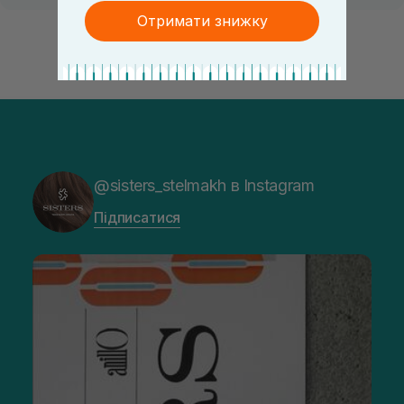
Отримати знижку
@sisters_stelmakh в Instagram
Підписатися