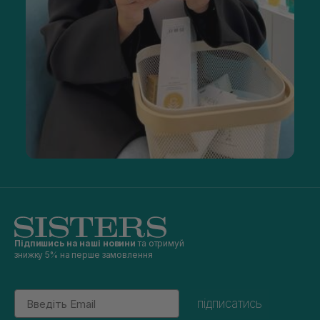
зволоженням пасом, які відчувають нестачу вологи;
живленням мінералами, вітамінами,
оліями, амінокислотами;
зміцненням тонкого і сухого ослабленого волосся;
відновленням структури після фарбування, хімічної
завивки, інших агресивних впливів.
Практика показує, що по-справжньому оздоровити
пасма, повернути їм блиск і пружність, забути про
сухість і лущення шкіри можливо, якщо вплив комплексний.
Найбільш вдалим і грамотним рішенням буде набір
професійного догляду за волоссям з урахуванням
конкретної проблеми. Крім шампуню, кондиціонера,
бальзаму, в нього додають маски, сироватки та інші засоби.
В окрему групу входять косметичні набори для волосся зі
стайлінговими продуктами. Це може бути комплект з мусу,
лаку і спрею, призначений для конструювання зачіски.
Неординарні набори косметики для волосся
Підпишись на наші новини
та отримуй
Сучасні бренди, що випускають продукти для догляду за
знижку 5% на перше замовлення
пасмами, піклуються і про зручність споживачів. Тому, крім
універсальних і лікувальних комплектів, вони пропонують
косметичні набори для волосся різного формату. Ви
Email
можете купити такі комплекти:
підписатись
дорожній;