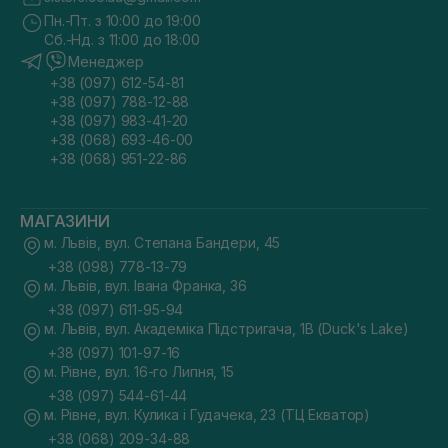
Пн.-Пт. з 10:00 до 19:00
Сб.-Нд. з 11:00 до 18:00
Менеджер
+38 (097) 612-54-81
+38 (097) 788-12-88
+38 (097) 983-41-20
+38 (068) 693-46-00
+38 (068) 951-22-86
МАГАЗИНИ
м. Львів, вул. Степана Бандери, 45
+38 (098) 778-13-79
м. Львів, вул. Івана Франка, 36
+38 (097) 611-95-94
м. Львів, вул. Академіка Підстригача, 1В (Duck's Lake)
+38 (097) 101-97-16
м. Рівне, вул. 16-го Липня, 15
+38 (097) 544-61-44
м. Рівне, вул. Кулика і Гудачека, 23 (ТЦ Екватор)
Шукайте де придбати косметику гідної якості? Зверніть
увагу на наш інтернет-магазин sisters.co.ua, який стане
+38 (068) 209-34-88