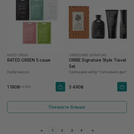
RATED GREEN
ORIBE
|
ORIBE SIGNATURE
RATED GREEN 5 саше
ORIBE Signature Style Travel
Set
Набір масок
Святковий набір "Натхнення дня"
1 180₴
3 490₴
1 475₴
Показати більше
←
1
2
3
4
→