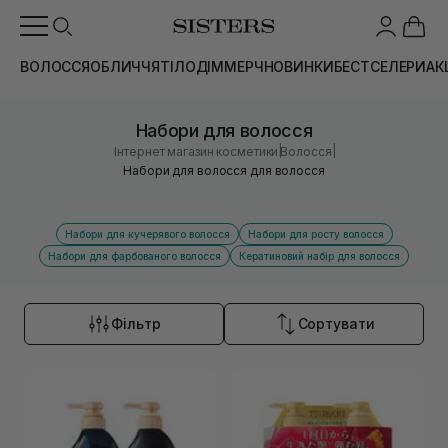
ВОЛОССЯ
ОБЛИЧЧЯ
ТІЛО
ДІМ
МЕРЧ
НОВИНКИ
БЕСТСЕЛЕРИ
АК
Набори для волосся
|
|
Інтернет магазин косметики
Волосся
Набори для волосся для волосся
Набори для кучерявого волосся
Набори для росту волосся
Набори для фарбованого волосся
Кератиновий набір для волосся
Фільтр
Сортувати