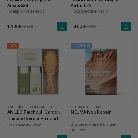
Amber528
Amber528
Подарунковий набір
Подарунковий набір
1 400₴
1 400₴
1 760₴
1 760₴
-20%
ПОДАРУНОК
ANILLO
|
PATCHOULI GARDEN
NEUMA
|
NEU REPAIR
ANILLO Patchouli Garden
NEUMA Neu Repair
Damage Repair Hair and
Набір для волосся
Відновлюючий набір для
Brush Set
волосся