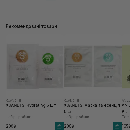
Рекомендовані товари
XUANDI SI
XUANDI SI
ANIL
XUANDI SI Hydrating 6 шт
XUANDI SI маска та есенція
ANI
6 шт
Kit
Набір пробників
Набір пробників
Тест
200₴
200₴
165