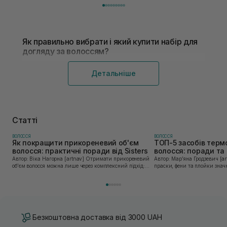
Як правильно вибрати і який купити набір для
догляду за волоссям?
Детальніше
Статті
ВОЛОССЯ
ВОЛОССЯ
Як покращити прикореневий об'єм
ТОП-5 засобів терм
волосся: практичні поради від Sisters
волосся: поради та 
Sisters
Автор: Віка Нагорна [artnav] Отримати прикореневий
Автор: Марʼяна Гродзевич [artnav] Сучасні 
об’єм волосся можна лише через комплексний підхід:
праски, фени та плойки знач
правильне очищення шкіри голови, грамотну техніку
економлять час для створення
сушіння та використання стайлінгу, який пі...
щоденному використанні цих 
Безкоштовна доставка від 3000 UAH