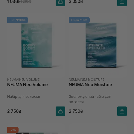
1 036₴
3 050₴
1 295₴
ПОДАРУНОК
ПОДАРУНОК
NEUMA
|
NEU VOLUME
NEUMA
|
NEU MOISTURE
NEUMA Neu Volume
NEUMA Neu Moisture
Набір для волосся
Зволожуючий набір для
волосся
2 750₴
2 750₴
-20%