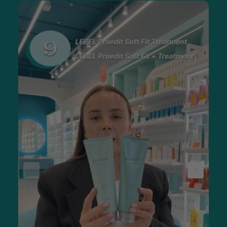
за волоссям. Грамотні менеджери допоможуть з вибором,
врахують ваші побажання і цілі покупки.
Який можна купити набір для догляду
за волоссям?
Виробники випускають величезний вибір комплектів,
оскільки косметичний продукт можна використовувати для
усунення різних проблем. Універсальне рішення - для
щоденного застосування. Такий комплект може бути
мінімальним, що складається з шампуню, кондиціонера,
бальзаму. Але також запропоновано придбати цілий
комплекс, включно з гребінцями, щітками та іншим.
Універсальний набір для догляду за волоссям виручає,
якщо немає якихось виражених проблем з пасмами і
шкірою голови. Такі товари представлені в різних версіях:
підбирають їх під тип волосся.
Якщо потрібно позбутися себореї та подразнення, хочеться
відростити довгі густі локони, усунути проблему випадіння,
потрібні не просто професійні, а й спеціалізовані засоби. З
якими завданнями вони справляються:
розгладженням кучерявих і неслухняних кучерів;