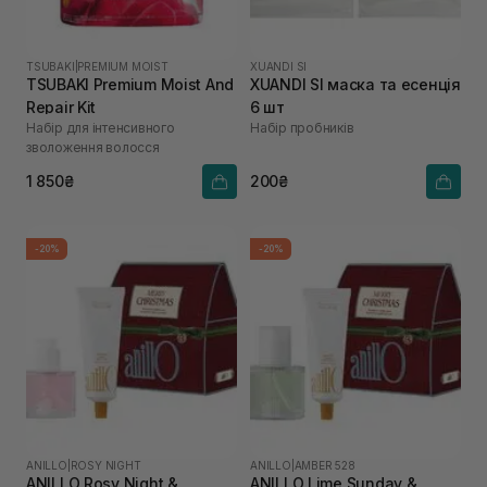
TSUBAKI
|
PREMIUM MOIST
XUANDI SI
TSUBAKI Premium Moist And
XUANDI SI маска та есенція
Repair Kit
6 шт
Набір для інтенсивного
Набір пробників
зволоження волосся
1 850₴
200₴
-20%
-20%
ANILLO
|
ROSY NIGHT
ANILLO
|
AMBER 528
ANILLO Rosy Night &
ANILLO Lime Sunday &