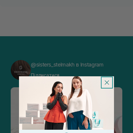
@sisters_stelmakh в Instagram
Підписатися