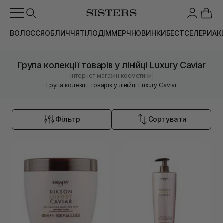
ВОЛОССЯ
ОБЛИЧЧЯ
ТІЛО
ДІМ
МЕРЧ
НОВИНКИ
БЕСТСЕЛЕРИ
АК
Група колекції товарів у лінійці Luxury Caviar
|
Інтернет магазин косметики
Група колекції товарів у лінійці Luxury Caviar
Фільтр
Сортувати