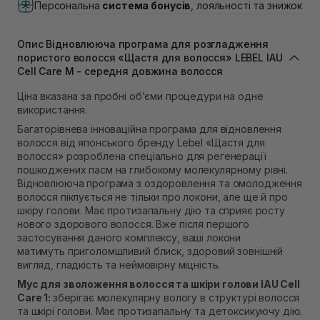
Персональна
система бонусів
, лояльності та знижок
Немає в наявності!
Самовивіз м. Львів, вул. Івана Франка 36
В наявності
Опис Відновлююча програма для розгладження
Самовивіз м. Львів, вул. Степана Бандери 45
пористого волосся «Щастя для волосся» LEBEL IAU
Немає в наявності!
Cell Care М - середня довжина волосся
Самовивіз м. Рівне, вул. 16-го Липня, 15
Ціна вказана за пробні об’єми процедури на одне
В наявності
Самовивіз м. Рівне, вул. Кулика і Гудачека 23 (ТЦ
використання.
Екватор)
Багаторівнева інноваційна програма для відновлення
Немає в наявності!
волосся від японського бренду Lebel «Щастя для
волосся» розроблена спеціально для регенерації
пошкоджених пасм на глибокому молекулярному рівні.
Відновлююча програма з оздоровлення та омолодження
волосся піклується не тільки про локони, але ще й про
шкіру голови. Має протизапальну дію та сприяє росту
нового здорового волосся. Вже після першого
застосування даного комплексу, ваші локони
матимуть приголомшливий блиск, здоровий зовнішній
вигляд, гладкість та неймовірну міцність.
Мус для зволоження волосся та шкіри голови IAU Cell
Care 1:
зберігає молекулярну вологу в структурі волосся
та шкірі голови. Має протизапальну та детоксикуючу дію.