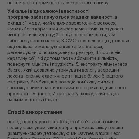
негативного термічного та механічного впливу.
Унікальні відновлюючі властивості
програми забезпечуються завдяки наявності в
складі:
1. меду, який сприяє зволоженню волосся,
живить його корисними мікроелементами, виступає в
якості антиоксиданту; 2. гіалуронової кислоти, яка
забезпечує зволоження; 3. СМС-комплексу, що дозволяє
відновлювати молекулярні зв`язки в волоссі,
регенеруючи їх пошкоджену структуру; 4. протеїнів
кератину сої, які допомагають збільшити щільність,
повернути міцність і пружність; 5. екстракту лімнантеса
білого, який дозволяє утримувати вологу всередині
локонів, сприяє еластичності і надає блиск; 6. рідкого
екстракту бамбука, що володіє пом`якшуючими і
зволожуючими властивостями, що сприяє підвищенню
пружності і міцності; 7. екстракту шовку, який надає
пасмам міцність і блиск.
Спосіб використання
перед процедурою необхідно обов’язково помити
голову шампунем, який добре промиває шкіру голови
(шампунь-скраб детоксикуючий Davines Natural Tech