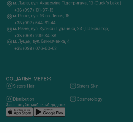
м. Львів, вул. Академіка Підстригача, 1В (Duck's Lake)
+38 (097) 101-97-16
м. Рівне, вул. 16-го Липня, 15
+38 (097) 544-61-44
м. Рівне, вул. Кулика і Гудачека, 23 (ТЦ Екватор)
+38 (068) 209-34-88
м. Луцьк, вул. Винниченка, 4
+38 (098) 076-60-62
СОЦІАЛЬНІ МЕРЕЖІ
Sisters Hair
Sisters Skin
Distribution
Cosmetology
Завантажуйте мобільний додаток