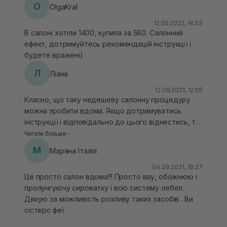
на накопичення, проте wow-ефект помітний після
O
OlgaKral
першого разу використання. Навіть уявити не
можу, яке волосся може стати після повноцінного
12.05.2022, 14:53
В салоні хотіли 1400, купила за 580. Салонний
курсу! Головне, все правильно використовувати,
ефект, дотримуйтесь рекомендацій інструкції і
як і з будь яким професійним засобом ☝
будете вражені)
Л
Ліана
12.09.2021, 12:05
Класно, що таку недешеву салонну процедуру
можна зробити вдома. Якщо дотримуватись
інструкції і відповідально до цього віднестись, то
результат буде вау. Волосся після процедурки
Читати більше
виглядає доглянутішим, на дотик мякесеньке,
М
Маряна Італія
рівне, блискуче, розсипчасте.
04.09.2021, 18:27
Це просто салон вдома!!! Просто вау, обожнюю і
пролунгуючу сироватку і всю систему лебел.
Дякую за можливість розливу таких засобів . Ви
сістерс феї