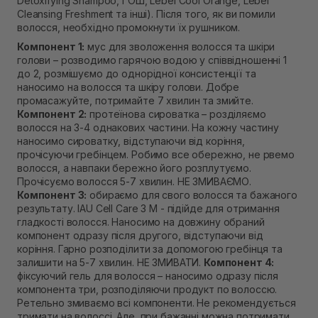
Detoxifying Shampoo, ГОШ, Lebel Cool Orange, Lebel
Cleansing Freshment та інші). Після того, як ви помили
волосся, необхідно промокнути їх рушником.
Компонент 1:
мус для зволоження волосся та шкіри
голови – розводимо гарячою водою у співвідношенні 1
до 2, розмішуємо до однорідної консистенції та
наносимо на волосся та шкіру голови. Добре
промасажуйте, потримайте 7 хвилин та змийте.
Компонент 2:
протеїнова сироватка – розділяємо
волосся на 3-4 однакових частини. На кожну частину
наносимо сироватку, відступаючи від коріння,
прочісуючи гребінцем. Робимо все обережно, не рвемо
волосся, а навпаки бережно його розплутуємо.
Прочісуємо волосся 5-7 хвилин. НЕ ЗМИВАЄМО.
Компонент 3:
обираємо для свого волосся та бажаного
результату. IAU Cell Care 3 M - підійде для отримання
гладкості волосся. Наносимо на довжину обраний
компонент одразу після другого, відступаючи від
коріння. Гарно розподілити за допомогою гребінця та
залишити на 5-7 хвилин. НЕ ЗМИВАТИ.
Компонент 4:
фіксуючий гель для волосся – наносимо одразу після
компонента три, розподіляючи продукт по волоссю.
Ретельно змиваємо всі компоненти. Не рекомендується
тримати на волоссі. Але, при бажанні можна потримати