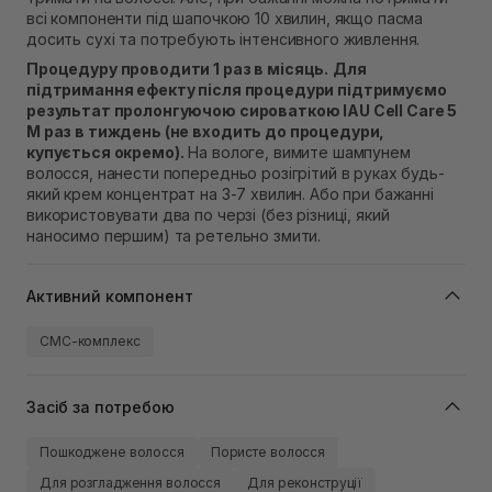
всі компоненти під шапочкою 10 хвилин, якщо пасма
досить сухі та потребують інтенсивного живлення.
Процедуру проводити 1 раз в місяць.
Для
підтримання ефекту після процедури підтримуємо
результат пролонгуючою сироваткою IAU Cell Care 5
М раз в тиждень (не входить до процедури,
купується окремо).
На вологе, вимите шампунем
волосся, нанести попередньо розігрітий в руках будь-
який крем концентрат на 3-7 хвилин. Або при бажанні
використовувати два по черзі (без різниці, який
наносимо першим) та ретельно змити.
Активний компонент
СМС-комплекс
Засіб за потребою
Пошкоджене волосся
Пористе волосся
Для розгладження волосся
Для реконструції