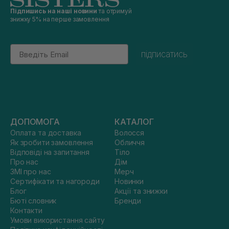
Підпишись на наші новини
та отримуй
знижку 5% на перше замовлення
Email
підписатись
ДОПОМОГА
КАТАЛОГ
Оплата та доставка
Волосся
Як зробити замовлення
Обличчя
Відповіді на запитання
Тіло
Про нас
Дім
ЗМІ про нас
Мерч
Сертифікати та нагороди
Новинки
Блог
Акції та знижки
Бюті словник
Бренди
Контакти
Умови використання сайту