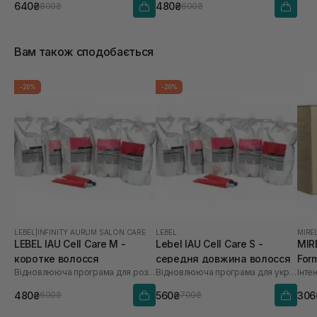
640₴
480₴
800₴
600₴
Вам також сподобається
-20%
-20%
LEBEL
|
INFINITY AURUM SALON CARE
LEBEL
MIRE
LEBEL IAU Cell Care М -
Lebel IAU Cell Care S -
MIR
коротке волосся
середня довжина волосся
For
Відновлююча програма для розгладження пористого волосся «Щастя для волосся»
Відновлююча програма для укріплення та об'єму тонкого волосся «Щастя для волосся»
480₴
560₴
306
600₴
700₴