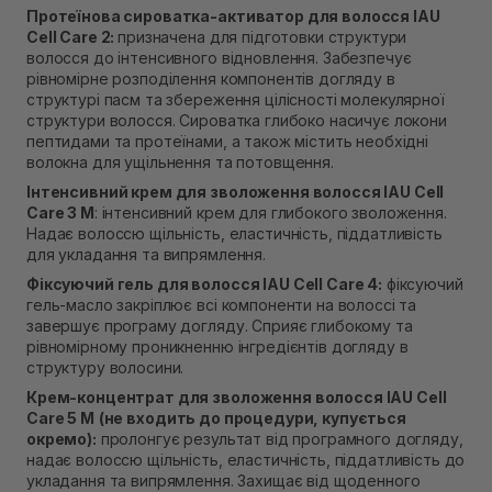
Протеїнова сироватка-активатор для волосся IAU
Cell Care 2:
призначена для підготовки структури
волосся до інтенсивного відновлення. Забезпечує
рівномірне розподілення компонентів догляду в
структурі пасм та збереження цілісності молекулярної
структури волосся. Сироватка глибоко насичує локони
пептидами та протеїнами, а також містить необхідні
волокна для ущільнення та потовщення.
Інтенсивний крем для зволоження волосся IAU Cell
Care 3 M
: інтенсивний крем для глибокого зволоження.
Надає волоссю щільність, еластичність, піддатливість
для укладання та випрямлення.
Фіксуючий гель для волосся IAU Cell Care 4:
фіксуючий
гель-масло закріплює всі компоненти на волоссі та
завершує програму догляду. Сприяє глибокому та
рівномірному проникненню інгредієнтів догляду в
структуру волосини.
Крем-концентрат для зволоження волосся IAU Cell
Care 5 М
(не входить до процедури, купується
окремо):
пролонгує результат від програмного догляду,
надає волоссю щільність, еластичність, піддатливість до
укладання та випрямлення. Захищає від щоденного