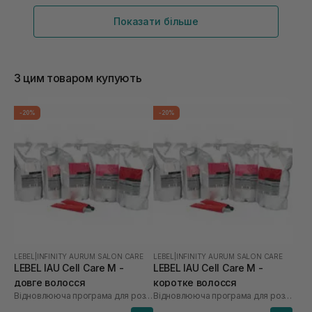
Показати більше
З цим товаром купують
-20%
-20%
LEBEL
|
INFINITY AURUM SALON CARE
LEBEL
|
INFINITY AURUM SALON CARE
LEBEL IAU Cell Care M -
LEBEL IAU Cell Care М -
довге волосся
коротке волосся
Відновлююча програма для розгладження пористого волосся «Щастя для волосся»
Відновлююча програма для розгладження пористого волосся «Щастя для волосся»