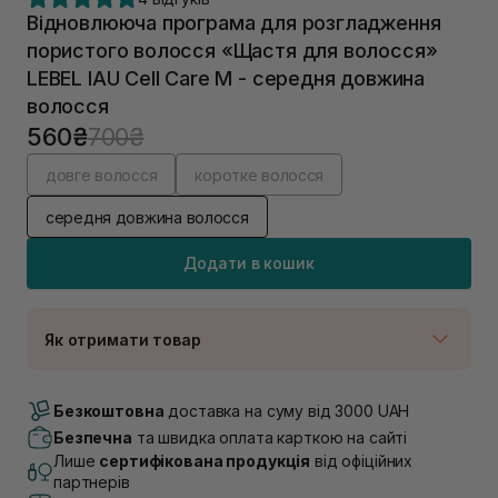
Відновлююча програма для розгладження
пористого волосся «Щастя для волосся»
LEBEL IAU Cell Care М - середня довжина
волосся
560₴
700₴
довге волосся
коротке волосся
середня довжина волосся
Додати в кошик
Як отримати товар
Доставка Новою Поштою
Немає в наявності!
Безкоштовна
доставка на суму від 3000 UAH
Самовивіз м. Луцьк, вул. Винниченка 4
Безпечна
та швидка оплата карткою на сайті
Немає в наявності!
Лише
сертифікована продукція
від офіційних
Самовивіз м. Львів, вул. Академіка Підстригача, 1В
партнерів
(Duck’s Lake)