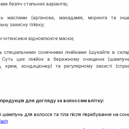
ам безліч стильних варіантів;
сь маслами (арганове, макадамія, моринга та інш
ьну захисну плівку;
и інтенсивні відновлюючі маски;
ь спеціальними сонячними лінійками (шукайте в скла
). Суть цих лінійок в бережному очищенні (шампунь
а, крем, кондиціонер) та регулярному захисті (спр
родукція для догляду за волоссям влітку:
шампунь для волосся та тіла після перебування на сон
ash