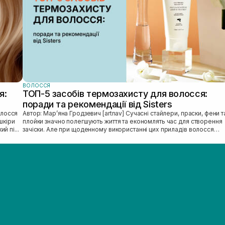
ВОЛОССЯ
я:
ТОП-5 засобів термозахисту для волосся:
поради та рекомендації від Sisters
Автор: Марʼяна Гродзевич [artnav] Сучасні стайлери, праски, фени та
шкіри
плойки значно полегшують життя та економлять час для створення
й пі...
зачіски. Але при щоденному використанні цих приладів волосся
може...