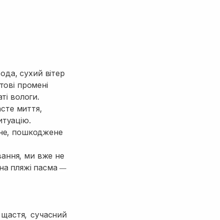
ода, сухий вітер
тові промені
ті вологи.
сте миття,
итуацію.
мяне, пошкоджене
вання, ми вже не
 на пляжі пасма
—
 щастя, сучасний