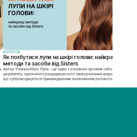
ВОЛОССЯ
Як позбутися лупи на шкірі голови: найкращі
методи та засоби від Sisters
Автор: Романа Маїк Лупа – це один з основних проявів себорейного
дерматиту, хронічного рецидивуючого захворювання шкіри голови,
що супроводжується пришвидшеним оновленням рогового
епітелію, порушен...