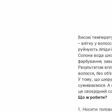
Високі температ
– влітку у волос
руйнують ліпіди 
Солона вода шко
фарбування, зави
Результатом впли
волосся, без об’
У тому, що шкір
сумніваємося. А 
це своєрідний со
Що ж робити?
1. Носити голов