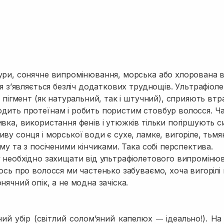
ури, сонячне випромінювання, морська або хлорована в
ся з’являється безліч додаткових труднощів. Ультрафіоле
і пігмент (як натуральний, так і штучний), сприяють втра
дить протеїнам і робить пористим стовбур волосся. Ча
вка, використання фенів і утюжків тільки погіршують с
ву сонця і морської води є сухе, ламке, вигоріле, ть
єму та з посіченими кінчиками. Така собі перспектива.
у необхідно захищати від ультрафіолетового випроміню
ось про волосся ми частенько забуваємо, хоча вигорілі
нячний опік, а не модна зачіска.
ний убір (світлий солом’яний капелюх
ідеально!). На
—