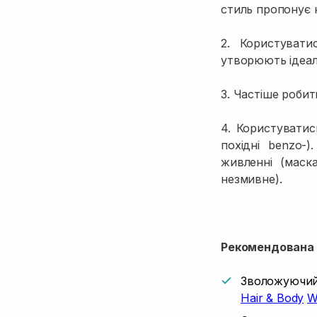
стиль пропонує н
2. Користувати
утворюють ідеал
3. Частіше робит
4. Користуватис
похідні benzo-
живленні (маск
незмивне).
Рекомендована п
Зволожуючий 
Hair
&
Body
W