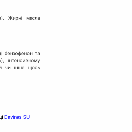
е). Жирні масла
ді бензофенон та
), інтенсивному
ей чи інше щось
ці
Davines
SU