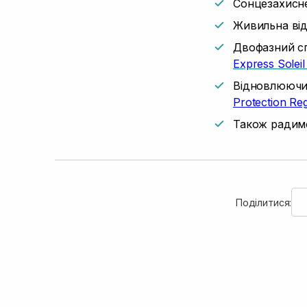
Сонцезахисн
Живильна ві
Двофазний с
Express Soleil
Відновлюючи
Protection Reg
Також радимо
Поділитися: