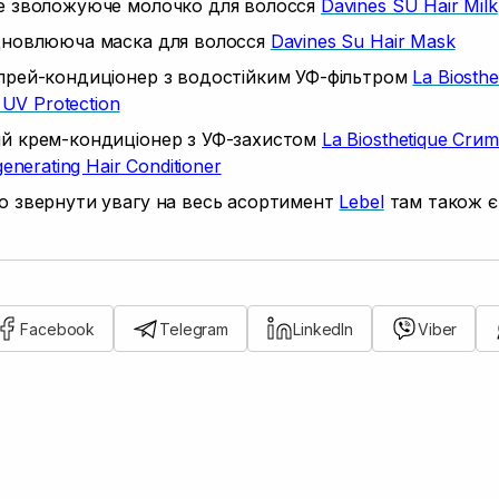
е зволожуюче молочко для волосся
Davines SU Hair Milk
дновлююча маска для волосся
Davines Su Hair Mask
прей-кондиціонер з водостійким УФ-фільтром
La Biosthet
 UV Protection
й крем-кондиціонер з УФ-захистом
La Biosthetique Crиm
enerating Hair Conditioner
 звернути увагу на весь асортимент
Lebel
там також є 
Facebook
Telegram
LinkedIn
Viber