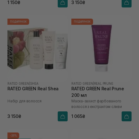
1 150₴
3 150₴
ПОДАРУНОК
ПОДАРУНОК
RATED GREEN
|
SHEA
RATED GREEN
|
REAL PRUNE
RATED GREEN Real Shea
RATED GREEN Real Prune
200 мл
Набір для волосся
Маска-захист фарбованого
волосся з екстрактом сливи
3 150₴
1 065₴
-20%