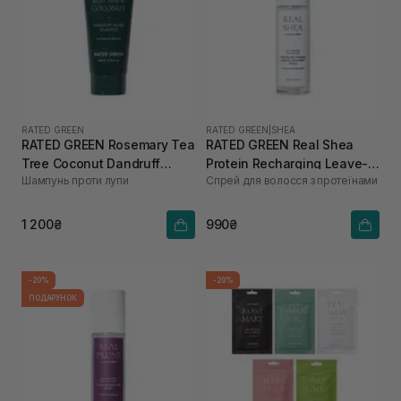
RATED GREEN
RATED GREEN
|
SHEA
RATED GREEN Rosemary Tea
RATED GREEN Real Shea
Tree Coconut Dandruff
Protein Recharging Leave-in
Шампунь проти лупи
Спрей для волосся з протеїнами
Relief Shampoo 200 мл
Treatment Spray для
пошкодженого та сухого
волосся 80 мл
1 200₴
990₴
-20%
-20%
ПОДАРУНОК