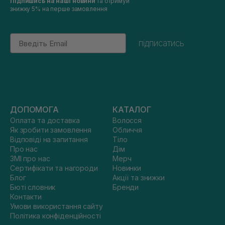
Підпишись на наші новини
та отримуй
знижку 5% на перше замовлення
Email
підписатись
ДОПОМОГА
КАТАЛОГ
Оплата та доставка
Волосся
Як зробити замовлення
Обличчя
Відповіді на запитання
Тіло
Про нас
Дім
ЗМІ про нас
Мерч
Сертифікати та нагороди
Новинки
Блог
Акції та знижки
Бюті словник
Бренди
Контакти
Умови використання сайту
Політика конфіденційності