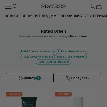
ВОЛОССЯ
ОБЛИЧЧЯ
ТІЛО
ДІМ
МЕРЧ
НОВИНКИ
БЕСТСЕЛЕРИ
АК
Rated Green
|
|
Інтернет магазин косметики
Бренди
Rated Green
Rated Green з олією авокадо
Rated Green Олія ши
Rated Green Олія аргани
Rated Green Розмарин
Rated Green Сік гібіскуса
Фільтр
Сортувати
1
ПОДАРУНОК
ПОДАРУНОК