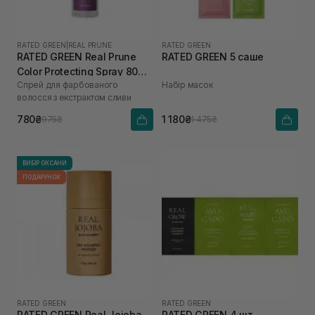
RATED GREEN
|
REAL PRUNE
RATED GREEN
RATED GREEN Real Prune
RATED GREEN 5 саше
Color Protecting Spray 80
Спрей для фарбованого
Набір масок
мл
волосся з екстрактом сливи
780₴
1 180₴
975₴
1 475₴
ВИБІР ОКСАНИ
ПОДАРУНОК
RATED GREEN
RATED GREEN
RATED GREEN Real Jojoba
RATED GREEN 4 шт