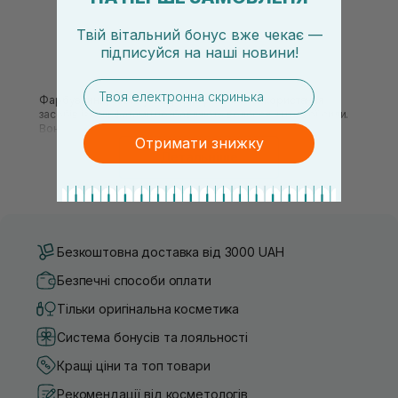
Твій вітальний бонус вже чекає —
підписуйся
на
наші новини!
email
Фарбування, часте укладання феном та використання
засобів із сульфатами позбавляють волосся життєвої сили.
Воно стає слабким, тьмяним і ламким. Якщо хочете
Отримати знижку
відновити пошкоджене волосся, повернути йому здоровий
Детальніше
блиск і нормалізувати pH-баланс шкіри голови,
користуйтеся косметикою Rated Green.
Rated Green: про бренд
Корейський бренд Rated Green (Рейтед Грін), заснований
2019 року, виробляє натуральну косметику для волосся. Він
Безкоштовна доставка від 3000 UAH
використовує органічну сировину, сертифіковану
незалежним органом контролю EcoCert. Завдяки
Безпечні способи оплати
холодному віджиму та повільній низькотемпературній
екстракції у косметичних засобах зберігається багато
Тільки оригінальна косметика
корисних речовин, що сприяють поліпшенню стану шкіри
голови та волосся.
Система бонусів та лояльності
Органічна косметика Rated Green задовольняє потреби
Кращі ціни та топ товари
різних типів волосся. Її поділяють на кілька серій за
основним інгредієнтом:
Рекомендації від косметологів