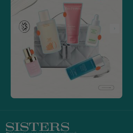
блиску й сили.
Також є незмивні засоби із серії Detangling Hair Mist та
косметика проти випадіння, для зміцнення й росту волосся.
У кожній серії можна вибрати шампунь і маску для волосся.
В Україні корейська косметика продається у великих
флаконах та одноразових саше так само, як пропонує Rated
Green офіційний сайт.
Де купити Rated Green?
В інтернет-магазині SISTERS є корейська косметика Rated
Green. Ви можете купити професійні шампуні, маски,
термозахист, парфумовані місти, незмивні олії та спреї.
Здебільшого вони призначені для жінок, але є також засоби
для дітей і чоловіків. Будьте уважні, оформлюючи
замовлення, — обов’язково читайте описи товарів.
Щоб швидко вибрати засоби для догляду за волоссям,
відфільтруйте товари за їхніми особливостями та типом
шкіри голови. Ознайомтеся зі складом, призначенням та
дією косметики. Якщо хочете замовити кілька товарів,
подивіться набори з професійного шампуню, маски та
лосьйону для волосся. Якщо набір вам не підходить,
додайте до кошика кілька засобів з однієї серії Green Rated.