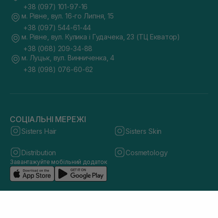
+38 (097) 101-97-16
м. Рівне, вул. 16-го Липня, 15
+38 (097) 544-61-44
м. Рівне, вул. Кулика і Гудачека, 23 (ТЦ Екватор)
+38 (068) 209-34-88
м. Луцьк, вул. Винниченка, 4
+38 (098) 076-60-62
СОЦІАЛЬНІ МЕРЕЖІ
Sisters Hair
Sisters Skin
Distribution
Cosmetology
Завантажуйте мобільний додаток