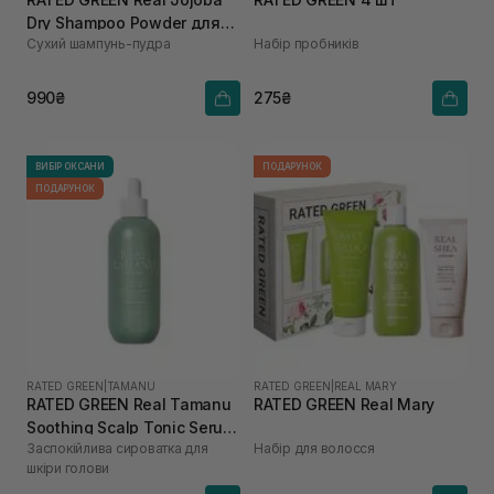
Dry Shampoo Powder для
Сухий шампунь-пудра
Набір пробників
жирної шкіри голови та
об'єму волосся 17,5 г
990₴
275₴
ВИБІР ОКСАНИ
ПОДАРУНОК
ПОДАРУНОК
RATED GREEN
|
TAMANU
RATED GREEN
|
REAL MARY
RATED GREEN Real Tamanu
RATED GREEN Real Mary
Soothing Scalp Tonic Serum
Заспокійлива сироватка для
Набір для волосся
100 мл
шкіри голови