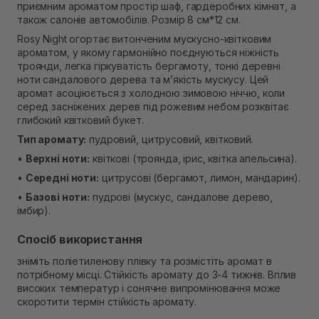
приємним ароматом простір шаф, гардеробних кімнат, а
В наявності
також салонів автомобілів. Розмір 8 см*12 см.
Самовивіз м. Рівне, вул. Кулика і Гудачека 23 (ТЦ
Екватор)
Rosy Night огортає витонченим мускусно-квітковим
В наявності
ароматом, у якому гармонійно поєднуються ніжність
троянди, легка гіркуватість бергамоту, тонкі деревні
ноти сандалового дерева та м’якість мускусу. Цей
аромат асоціюється з холодною зимовою ніччю, коли
серед засніжених дерев під рожевим небом розквітає
глибокий квітковий букет.
Тип аромату:
пудровий, цитрусовий, квітковий.
•
Верхні ноти:
квіткові (троянда, ірис, квітка апельсина).
•
Середні ноти:
цитрусові (бергамот, лимон, мандарин).
•
Базові ноти:
пудрові (мускус, сандалове дерево,
імбир).
Спосіб використання
зніміть поліетиленову плівку та розмістіть аромат в
потрібному місці. Стійкість аромату до 3-4 тижнів. Вплив
високих температур і сонячне випромінювання може
скоротити термін стійкість аромату.