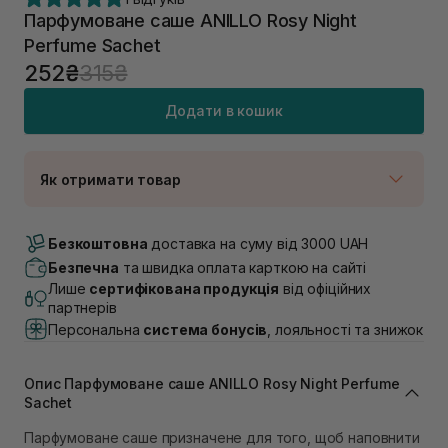
Парфумоване саше ANILLO Rosy Night
Perfume Sachet
252₴
315₴
Додати в кошик
Як отримати товар
Доставка Новою Поштою
В наявності
Безкоштовна
доставка на суму від 3000 UAH
Самовивіз м. Луцьк, вул. Винниченка 4
Безпечна
та швидка оплата карткою на сайті
В наявності
Лише
сертифікована продукція
від офіційних
Самовивіз м. Львів, вул. Академіка Підстригача, 1В
партнерів
(Duck’s Lake)
Персональна
система бонусів
, лояльності та знижок
В наявності
Самовивіз м. Львів, вул. Івана Франка 36
В наявності
Опис Парфумоване саше ANILLO Rosy Night Perfume
Самовивіз м. Львів, вул. Степана Бандери 45
Sachet
В наявності
Парфумоване саше призначене для того, щоб наповнити
Самовивіз м. Рівне, вул. 16-го Липня, 15