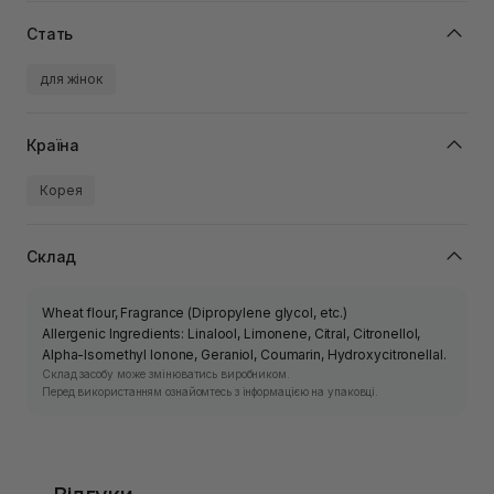
Стать
для жінок
Країна
Корея
Склад
Wheat flour, Fragrance (Dipropylene glycol, etc.)
Allergenic Ingredients: Linalool, Limonene, Citral, Citronellol,
Alpha-Isomethyl Ionone, Geraniol, Coumarin, Hydroxycitronellal.
Склад засобу може змінюватись виробником.
Перед використанням ознайомтесь з інформацією на упаковці.