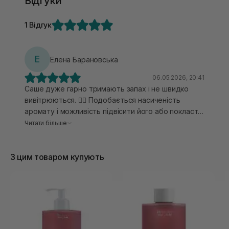
Відгуки
1 Відгук
Е
Елена Барановська
06.05.2026, 20:41
Саше дуже гарно тримають запах і не швидко
вивітрюються. ❤️‍🔥 Подобається насиченість
аромату і можливість підвісити його або покласти
просто в гардероб чи на полиці шафи. В цілому,
Читати більше
якщо аромати довподоби, можна
використовувати ароматизатор і в автівку, лише
З цим товаром купують
варто визначитися з улюбленим запахом. А
оскільки я просто фанатію від аромату Rosy Nighth
- мені і запах цього саше імпонує максимально. 😍
Стійкість гарна, відразу відчувається дуже
інтенсивно, а згодом аромат більш спокійний.