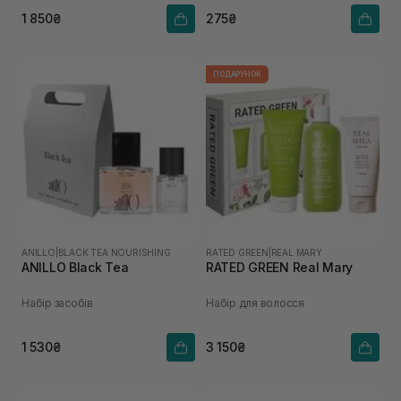
1 850₴
275₴
ПОДАРУНОК
ANILLO
|
BLACK TEA NOURISHING
RATED GREEN
|
REAL MARY
ANILLO Black Tea
RATED GREEN Real Mary
Набір засобів
Набір для волосся
1 530₴
3 150₴