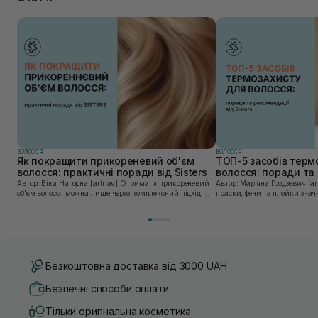
ВОЛОССЯ
ВОЛОССЯ
Як покращити прикореневий об'єм
ТОП-5 засобів терм
волосся: практичні поради від Sisters
волосся: поради та 
Sisters
Автор: Віка Нагорна [artnav] Отримати прикореневий
Автор: Марʼяна Гродзевич [artnav] Сучасні 
об’єм волосся можна лише через комплексний підхід:
праски, фени та плойки знач
правильне очищення шкіри голови, грамотну техніку
економлять час для створення
сушіння та використання стайлінгу, який пі...
щоденному використанні цих 
Безкоштовна доставка від 3000 UAH
Безпечні способи оплати
Тільки оригінальна косметика