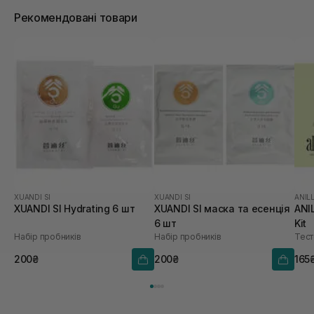
Рекомендовані товари
XUANDI SI
XUANDI SI
ANIL
XUANDI SI Hydrating 6 шт
XUANDI SI маска та есенція
ANI
6 шт
Kit
Набір пробників
Набір пробників
Тест
200₴
200₴
165