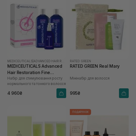
MEDICEUTICALS
|
ADVANCED HAIR RESTORATION TECHNOLOGY WOMEN
RATED GREEN
MEDICEUTICALS Advanced
RATED GREEN Real Mary
Hair Restoration Fine
Набір для стимулювання росту
Мінінабір для волосся
Thinning Hair
нормального та тонкого волосся
4 960₴
995₴
ПОДАРУНОК