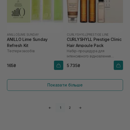
ANILLO
|
LIME SUNDAY
CURLYSHYLL
|
PRESTIGE LINE
ANILLO Lime Sunday
CURLYSHYLL Prestige Clinic
Refresh Kit
Hair Ampoule Pack
Тестери засобів
Набір-процедура для
інтенсивного відновлення
пошкодженого волосся
165₴
5 735₴
Показати більше
←
1
2
→