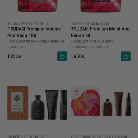
TSUBAKI
|
PREMIUM REPAIR
TSUBAKI
|
PREMIUM MOIST
TSUBAKI Premium Volume
TSUBAKI Premium Moist And
And Repair Kit
Repair Kit
Набір для преміум відновлення
Набір для інтенсивного
волосся
зволоження волосся
1 850₴
1 850₴
ORIBE
|
ORIBE SIGNATURE
ORIBE
|
ORIBE MAGNIFICENT VOLUME