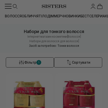
ВОЛОССЯ
ОБЛИЧЧЯ
ТІЛО
ДІМ
МЕРЧ
НОВИНКИ
БЕСТСЕЛЕРИ
АК
Набори для тонкого волосся
|
|
Інтернет магазин косметики
Волосся
|
Набори для волосся для волосся
Засіб за потребою: Тонке волосся
Фільтр
Сортувати
1