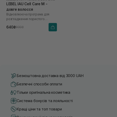
LEBEL IAU Cell Care M -
довге волосся
Відновлююча програма для
розгладження пористого
волосся «Щастя для волосся»
640₴
800₴
Безкоштовна доставка від 3000 UAH
Безпечні способи оплати
Тільки оригінальна косметика
Система бонусів та лояльності
Кращі ціни та топ товари