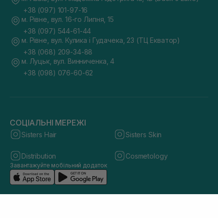
+38 (097) 101-97-16
м. Рівне, вул. 16-го Липня, 15
+38 (097) 544-61-44
м. Рівне, вул. Кулика і Гудачека, 23 (ТЦ Екватор)
+38 (068) 209-34-88
м. Луцьк, вул. Винниченка, 4
+38 (098) 076-60-62
СОЦІАЛЬНІ МЕРЕЖІ
Sisters Hair
Sisters Skin
Distribution
Cosmetology
Завантажуйте мобільний додаток