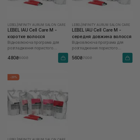
LEBEL
|
INFINITY AURUM SALON CARE
LEBEL
|
INFINITY AURUM SALON CARE
LEBEL IAU Cell Care М -
LEBEL IAU Cell Care М -
коротке волосся
середня довжина волосся
Відновлююча програма для
Відновлююча програма для
розгладження пористого
розгладження пористого
волосся «Щастя для волосся»
волосся «Щастя для волосся»
480₴
560₴
600₴
700₴
-20%
LEBEL
|
INFINITY AURUM SALON CARE