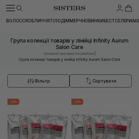
ВОЛОССЯ
ОБЛИЧЧЯ
ТІЛО
ДІМ
МЕРЧ
НОВИНКИ
БЕСТСЕЛЕРИ
АК
Група колекції товарів у лінійці Infinity Aurum
Salon Care
|
Інтернет магазин косметики
Група колекції товарів у лінійці Infinity Aurum Salon Care
Фільтр
Сортувати
-20%
-20%