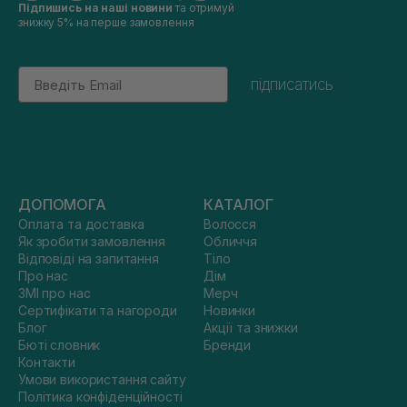
Підпишись на наші новини
та отримуй
знижку 5% на перше замовлення
Email
підписатись
ДОПОМОГА
КАТАЛОГ
Оплата та доставка
Волосся
Як зробити замовлення
Обличчя
Відповіді на запитання
Тіло
Про нас
Дім
ЗМІ про нас
Мерч
Сертифікати та нагороди
Новинки
Блог
Акції та знижки
Бюті словник
Бренди
Контакти
Умови використання сайту
Політика конфіденційності