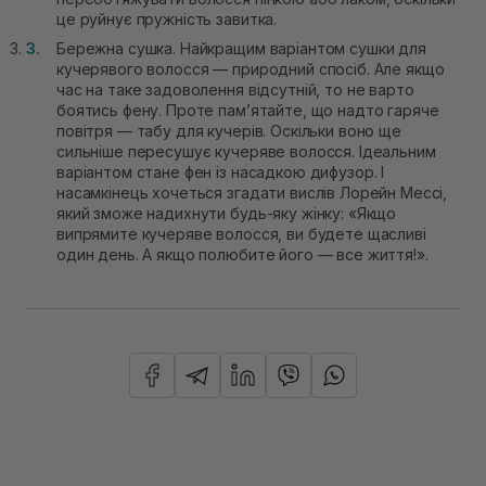
це руйнує пружність завитка.
Бережна сушка. Найкращим варіантом сушки для
кучерявого волосся — природний спосіб. Але якщо
час на таке задоволення відсутній, то не варто
боятись фену. Проте пам’ятайте, що надто гаряче
повітря — табу для кучерів. Оскільки воно ще
сильніше пересушує кучеряве волосся. Ідеальним
варіантом стане фен із насадкою дифузор. І
насамкінець хочеться згадати вислів Лорейн Мессі,
який зможе надихнути будь-яку жінку: «Якщо
випрямите кучеряве волосся, ви будете щасливі
один день. А якщо полюбите його — все життя!».