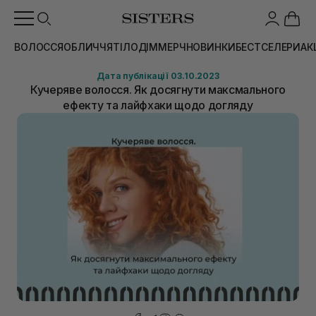
ВОЛОССЯ
ОБЛИЧЧЯ
ТІЛО
ДІМ
МЕРЧ
НОВИНКИ
БЕСТСЕЛЕРИ
АК
Дата публікації 03.10.2023
Кучеряве волосся. Як досягнути максмального
ефекту та лайфхаки щодо догляду