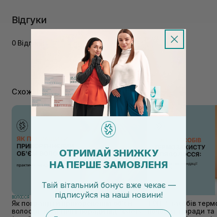
Відгуки
0 Відгуків
Схожі статті
ОТРИМАЙ ЗНИЖКУ
НА ПЕРШЕ ЗАМОВЛЕНЯ
Твій вітальний бонус вже чекає —
підписуйся
на
наші новини!
ВОЛОССЯ
ВОЛОССЯ
Як покращити прикореневий об'єм
ТОП-5 засобів терм
волосся: практичні поради від Sisters
волосся: поради та 
email