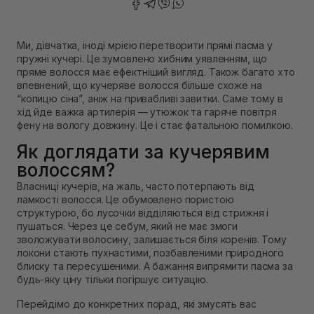
Ми, дівчатка, іноді мрією перетворити прямі пасма у
пружні кучері. Це зумовлено хибним уявленням, що
пряме волосся має ефектніший вигляд. Також багато хто
впевнений, що кучеряве волосся більше схоже на
“копицю сіна”, аніж на привабливі завитки. Саме тому в
хід йде важка артилерія — утюжок та гаряче повітря
фену на вологу довжину. Це і стає фатальною помилкою.
Як доглядати за кучерявим
волоссям?
Власниці кучерів, на жаль, часто потерпають від
ламкості волосся. Це обумовлено пористою
структурою, бо лусочки відділяються від стрижня і
пушаться. Через це себум, який не має змоги
зволожувати волосину, залишається біля коренів. Тому
локони стають пухнастими, позбавленими природного
блиску та пересушеними. А бажання випрямити пасма за
будь-яку ціну тільки погіршує ситуацію.
Перейдімо до конкретних порад, які змусять вас