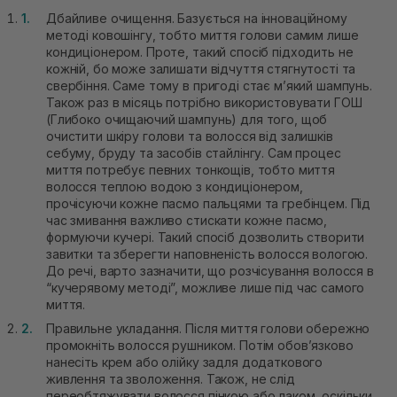
Дбайливе очищення. Базується на інноваційному
методі ковошінгу, тобто миття голови самим лише
кондиціонером. Проте, такий спосіб підходить не
кожній, бо може залишати відчуття стягнутості та
свербіння. Саме тому в пригоді стає м’який шампунь.
Також раз в місяць потрібно використовувати ГОШ
(Глибоко очищаючий шампунь) для того, щоб
очистити шкіру голови та волосся від залишків
себуму, бруду та засобів стайлінгу. Сам процес
миття потребує певних тонкощів, тобто миття
волосся теплою водою з кондиціонером,
прочісуючи кожне пасмо пальцями та гребінцем. Під
час змивання важливо стискати кожне пасмо,
формуючи кучері. Такий спосіб дозволить створити
завитки та зберегти наповненість волосся вологою.
До речі, варто зазначити, що розчісування волосся в
“кучерявому методі”, можливе лише під час самого
миття.
Правильне укладання. Після миття голови обережно
промокніть волосся рушником. Потім обов’язково
нанесіть крем або олійку задля додаткового
живлення та зволоження. Також, не слід
переобтяжувати волосся пінкою або лаком, оскільки