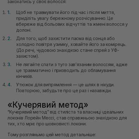
закохатись у своє волосся:
Щоб не травмувати його під час і після миття,
приділіть увагу бережному розчісуванню. Це
вбереже від больових відчуттів та жмені волосся у
долоні.
Для того, щоб захистити пасма від сонця або
холодно повітря узимку, ховайте його за комірець.
(До речі, чудовою знахідкою стане спрей з УФ-
захистом).
Не лягайте спати з туго зав’язаним волоссям, адже
це травматично і призводить до обламування
кінчиків.
Утюжок для випрямлення — це шлях в нікуди.
Повторюю, забудьте про це раз і назавжди.
«Кучерявий метод» ⠀
“Кучерявий метод” від стиліста та власниці ідеальних
локонів Лорейн Мессі, став справжньою знахідкою для
тих, хто мріє про шовковисті локони.
Тому розгляньмо цей метод детальніше: ⠀