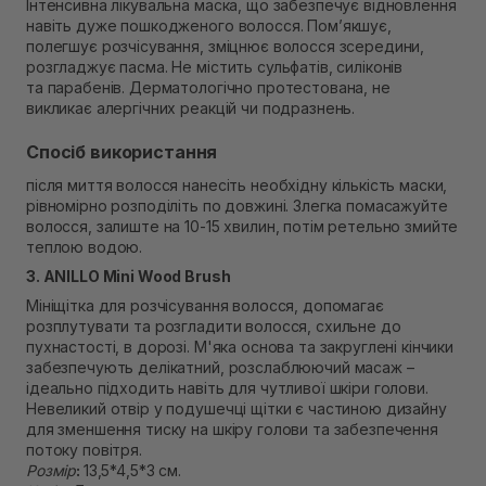
Інтенсивна лікувальна маска, що забезпечує відновлення
навіть дуже пошкодженого волосся. Пом’якшує,
полегшує розчісування, зміцнює волосся зсередини,
розгладжує пасма. Не містить сульфатів, силіконів
та парабенів. Дерматологічно протестована, не
викликає алергічних реакцій чи подразнень.
Спосіб використання
після миття волосся нанесіть необхідну кількість маски,
рівномірно розподіліть по довжині. Злегка помасажуйте
волосся, залиште на 10-15 хвилин, потім ретельно змийте
теплою водою.
3. ANILLO Mini Wood Brush
Мініщітка для розчісування волосся, допомагає
розплутувати та розгладити волосся, схильне до
пухнастості, в дорозі. М'яка основа та закруглені кінчики
забезпечують делікатний, розслаблюючий масаж –
ідеально підходить навіть для чутливої ​​шкіри голови.
Невеликий отвір у подушечці щітки є частиною дизайну
для зменшення тиску на шкіру голови та забезпечення
потоку повітря.
Розмір
:
13,5*4,5*3 см.