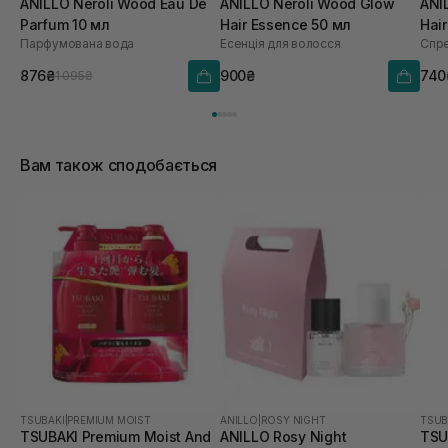
ANILLO Neroli Wood Eau De
ANILLO Neroli Wood Glow
ANI
Parfum 10 мл
Hair Essence 50 мл
Hair
Парфумована вода
Есенція для волосся
Спре
876₴
900₴
740
1 095₴
Вам також сподобається
TSUBAKI
|
PREMIUM MOIST
ANILLO
|
ROSY NIGHT
TSUB
TSUBAKI Premium Moist And
ANILLO Rosy Night
TSU