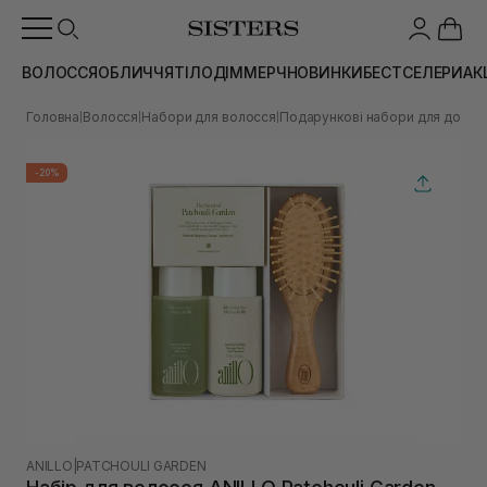
ВОЛОССЯ
ОБЛИЧЧЯ
ТІЛО
ДІМ
МЕРЧ
НОВИНКИ
БЕСТСЕЛЕРИ
АК
Головна
Волосся
Набори для волосся
Подарункові набори для догля
|
|
|
-20%
ANILLO
|
PATCHOULI GARDEN