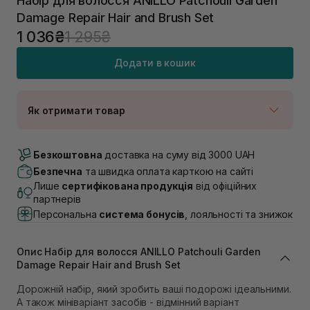
Набір для волосся ANILLO Patchouli Garden
Damage Repair Hair and Brush Set
1 036₴
1 295₴
Додати в кошик
Як отримати товар
Доставка Новою Поштою
В наявності
Безкоштовна
доставка на суму від 3000 UAH
Самовивіз м. Луцьк, вул. Винниченка 4
Безпечна
та швидка оплата карткою на сайті
В наявності
Лише
сертифікована продукція
від офіційних
Самовивіз м. Львів, вул. Академіка Підстригача, 1В
партнерів
(Duck’s Lake)
Персональна
система бонусів
, лояльності та знижок
В наявності
Самовивіз м. Львів, вул. Івана Франка 36
В наявності
Опис Набір для волосся ANILLO Patchouli Garden
Самовивіз м. Львів, вул. Степана Бандери 45
Damage Repair Hair and Brush Set
В наявності
Дорожній набір, який зробить ваші подорожі ідеальними.
Самовивіз м. Рівне, вул. 16-го Липня, 15
А також мініваріант засобів - відмінний варіант
В наявності