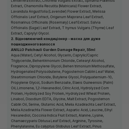
Lentillifera Extract, Chlorella Vulgaris Extract, Spirulina Platensis
Extract, Chamomilla Recutita (Matricaria) Flower Extract,
Lavandula Angustfolia (Lavender) Flower Extract, Melissa
Officinalis Leaf Extract, Origanum Majorana Leaf Extract,
Rosmarinus Officinalis (Rosemary) Leaf Extract. Salvia
Officinalis (Sage) Leaf Extract, T hymus Vulgaris (Thyme) Leaf
Extract, Caprylyl Glycol.
2. Відновлюючий кондиціонер - маска для дуже
пошкодженого волосся
ANILLO Patchouli Garden Damage Repair, 55ml
Aqua (Water), Cetyl Alcohol, Glycerin, Caprylic/Capric
Triglyceride, Behentrimonium Chloride, Cetearyl Alcohol,
Fragrance, Dipropylene Glycol, Behen trimonium Methosulfate,
Hydrogenated Polyisobutene, Pogostemon Cablin Leaf Water,
Steartrimonium Chloride, Butylene Glycol, Polyquaternium-10,
Propylene Glycol, Sodium Benzoate, Elaeis Guineensis (Palm)
Oil, Limonene, 1,2-Hexanediol, Citric Acid, Hydrolyzed Corn
Protein, Hydrolyzed Soy Protein, Hydrolyzed Wheat Protein,
Linalool, Disodium EDTA, Glycine, Malt Extract, Pogostemon
Cablin Oil, Serine, Glutamic Acid, Melia Azadirachta Leaf Extract,
Melia Azadirachta Flower Extract, Aspartic Acid, Leucine, Eihyl
Hexanediol, Coccinia Indica Fruit Extract, Alanine, Lysine,
Chamaecyparis Obtusa Leaf Extract, Arginine, Tyrosine,
Phenylalanine, Eu calyptus Globulus Leaf Extract, Pinus