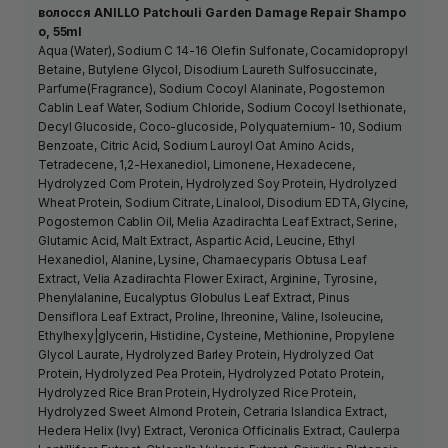
волосся ANILLO Patchouli Garden Damage Repair Shampo
o, 55ml
Aqua (Water), Sodium C 14-16 Olefin Sulfonate, Cocamidopropyl
Betaine, Butylene Glycol, Disodium Laureth Sulfosuccinate,
Parfume(Fragrance), Sodium Cocoyl Alaninate, Pogostemon
Cablin Leaf Water, Sodium Chloride, Sodium Cocoyl Isethionate,
Decyl Glucoside, Coco-glucoside, Polyquaternium- 10, Sodium
Benzoate, Citric Acid, Sodium Lauroyl Oat Amino Acids,
Tetradecene, 1,2-Hexanediol, Limonene, Hexadecene,
Hydrolyzed Com Protein, Hydrolyzed Soy Protein, Hydrolyzed
Wheat Protein, Sodium Citrate, Linalool, Disodium EDTA, Glycine,
Pogostemon Cablin Oil, Melia Azadirachta Leaf Extract, Serine,
Glutamic Acid, Malt Extract, Aspartic Acid, Leucine, Ethyl
Hexanediol, Alanine, Lysine, Chamaecyparis Obtusa Leaf
Extract, Velia Azadirachta Flower Exiract, Arginine, Tyrosine,
Phenylalanine, Eucalyptus Globulus Leaf Extract, Pinus
Densiflora Leaf Extract, Proline, Ihreonine, Valine, Isoleucine,
Ethylhexy|glycerin, Histidine, Cysteine, Methionine, Propylene
Glycol Laurate, Hydrolyzed Barley Protein, Hydrolyzed Oat
Protein, Hydrolyzed Pea Protein, Hydrolyzed Potato Protein,
Hydrolyzed Rice Bran Protein, Hydrolyzed Rice Protein,
Hydrolyzed Sweet Almond Protein, Cetraria Islandica Extract,
Hedera Helix (Ivy) Extract, Veronica Officinalis Extract, Caulerpa