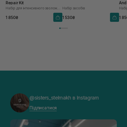
Repair Kit
And 
Набір для інтенсивного зволоження волосся
Набір засобів
1 850₴
1 530₴
1 8
@sisters_stelmakh в Instagram
Підписатися