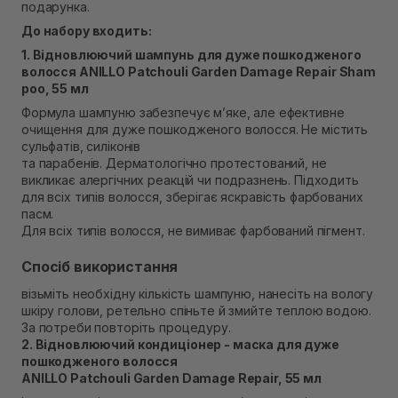
подарунка.
Самовивіз м. Рівне, вул. Кулика і Гудачека 23 (ТЦ
Екватор)
До набору входить:
В наявності
1. Відновлюючий шампунь для дуже пошкодженого
волосся ANILLO Patchouli Garden Damage Repair Sham
poo, 55 мл
Формула шампуню забезпечує м’яке, але ефективне
очищення для дуже пошкодженого волосся. Не містить
сульфатів, силіконів
та парабенів. Дерматологічно протестований, не
викликає алергічних реакцій чи подразнень. Підходить
для всіх типів волосся, зберігає яскравість фарбованих
пасм.
Для всіх типів волосся, не вимиває фарбований пігмент.
Спосіб використання
візьміть необхідну кількість шампуню, нанесіть на вологу
шкіру голови, ретельно спіньте й змийте теплою водою.
За потреби повторіть процедуру.
2. Відновлюючий кондиціонер - маска для дуже
пошкодженого волосся
ANILLO Patchouli Garden Damage Repair, 55 мл