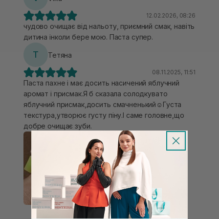
12.02.2026, 08:26
чудово очищає від нальоту, приємний смак, навіть
дитина інколи бере мою. Паста супер.
Т
Тетяна
08.11.2025, 11:51
Паста пахне і має досить насичений яблучний
аромат і присмак.Я б сказала солодкувато
яблучний присмак,досить смачненький☺️Густа
текстура,утворює густу піну.І саме головне,що
добре очищає зуби.