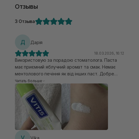
Отзывы
3 Отзыва
Д
Дарія
18.03.2026, 16:12
Використовую за порадою стоматолога. Паста
має приємний яблучний аромат та смак. Немає
ментолового печіння як від інших паст. Добре
працює з чутливістю ясен, трохи зменшує
Читать больше
кровоточивість. З використанням цієї пасти
помітила повільнішу появу зубного каменя після
проф чистки.
V
Vika