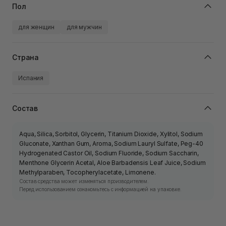
Пол
для женщин
для мужчин
Страна
Испания
Состав
Aqua, Silica, Sorbitol, Glycerin, Titanium Dioxide, Xylitol, Sodium
Gluconate, Xanthan Gum, Aroma, Sodium Lauryl Sulfate, Peg-40
Hydrogenated Castor Oil, Sodium Fluoride, Sodium Saccharin,
Menthone Glycerin Acetal, Aloe Barbadensis Leaf Juice, Sodium
Methylparaben, Tocopherylacetate, Limonene.
Состав средства может изменяться производителем.
Перед использованием ознакомьтесь с информацией на упаковке.