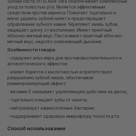
Зубная паста VITIS Aloe Vera обеспечивает комплексный
В наличии
уход за полостью рта. Является эффективным
Самовывоз г. Ровно, ул. Кулика и Гудачека 23 (ТЦ
средством против кариеса. Помогает тщательно и
Экватор)
мягко удалить зубной налет и предотвращает
В наличии
образование зубного камня. Укрепляет эмаль зубов,
защищает десну от воспаления. Имеет приятный
яблочно-мятный вкус. Паста имеет приятный яблочно-
мятный вкус, надолго освежающий дыхание.
Особенности товара:
- содержит алоэ вера для противовоспалительного и
антисептического эффектов;
- ксилит борется с кислотностью и препятствует
разрушению зубной эмали, обеспечивая
реминерализующий эффект;
- витамин Е оказывает укрепляющее действие на десну;
- тщательно очищает зубы от налета;
- нейтрализует кариесогенные бактерии;
- поддерживает здоровую микрофлору полости рта.
Способ использования