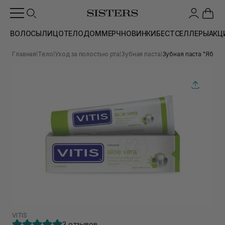
ВОЛОСЫ
ЛИЦО
ТЕЛО
ДОМ
МЕРЧ
НОВИНКИ
БЕСТСЕЛЛЕРЫ
АКЦ
Главная
Тело
Уход за полостью рта
Зубная паста
Зубная паста "Яблоко
|
|
|
|
VITIS
3 отзывов