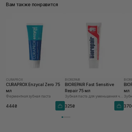
Вам также понравится
CURAPROX
BIOREPAIR
BIOR
CURAPROX Enzycal Zero 75
BIOREPAIR Fast Sensitive
BIO
мл
Repair 75 мл
мл
Ферментная зубная паста
Зубная паста для уменьшения чувствительности и восстановления эмали
Зубн
444₴
325₴
370