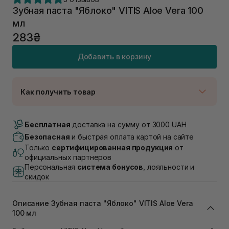
Зубная паста "Яблоко" VITIS Aloe Vera 100
мл
283₴
Добавить в корзину
Как получить товар
Доставка Новой Почтой
В наличии
Бесплатная
доставка на сумму от 3000 UAH
Самовывоз г. Луцк, Винниченка 4
Безопасная
и быстрая оплата картой на сайте
В наличии
Только
сертифицированная продукция
от
Самовывоз г. Львов, ул. Академика Подстригача,
официальных партнеров
1В (Duck's Lake)
Персональная
система бонусов
, лояльности и
В наличии
скидок
Самовывоз Львов (Ивана Франко 36)
В наличии
Описание Зубная паста "Яблоко" VITIS Aloe Vera
Самовывоз г. Львов ул. Степана Бандеры 43
100 мл
В наличии
Самовывоз Ровно