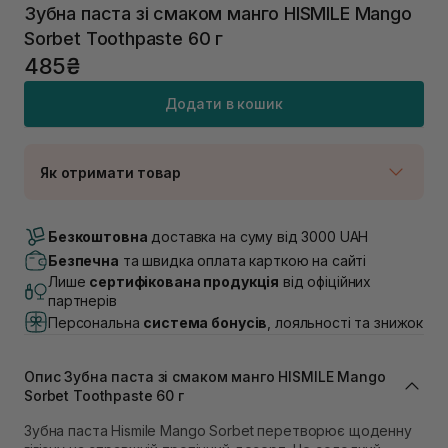
Зубна паста зі смаком манго HISMILE Mango
Sorbet Toothpaste 60 г
485₴
Додати в кошик
Як отримати товар
Доставка Новою Поштою
В наявності
Безкоштовна
доставка на суму від 3000 UAH
Самовивіз м. Луцьк, вул. Винниченка 4
Безпечна
та швидка оплата карткою на сайті
В наявності
Лише
сертифікована продукція
від офіційних
Самовивіз м. Львів, вул. Академіка Підстригача, 1В
партнерів
(Duck’s Lake)
Персональна
система бонусів
, лояльності та знижок
Немає в наявності!
Самовивіз м. Львів, вул. Івана Франка 36
В наявності
Опис Зубна паста зі смаком манго HISMILE Mango
Самовивіз м. Львів, вул. Степана Бандери 45
Sorbet Toothpaste 60 г
В наявності
Зубна паста Hismile Mango Sorbet перетворює щоденну
Самовивіз м. Рівне, вул. 16-го Липня, 15