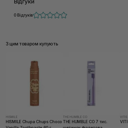
Відгуки
0 Відгуків
З цим товаром купують
HISMILE
THE HUMBLE CO
VITIS
HISMILE Chupa Chups Choco
THE HUMBLE CO 7 тис.
VIT
Vanilla Toothpaste 60 г
щетинок фіолетова