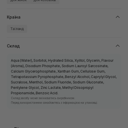
Країна
Таїланд
Склад
Aqua (Water), Sorbitol, Hydrated Silica, Xylitol, Glycerin, Flavour
(Aroma), Disodium Phosphate, Sodium Lauroyl Sarcosinate,
Calcium Glycerophosphate, Xanthan Gum, Cellulose Gum,
Tetrapotassium Pyrophosphate, Benzyl Alcohol, Caprylyl Glycol,
Sucralose, Menthol, Sodium Fluoride, Sodium Gluconate,
Pentylene Glycol, Zinc Lactate, Methyl Diisopropyl
Propionamide, Benzoic Acid.
Склад засобу може змінюватись виробником.
Перед використанням ознайомтесь з інформацією на упаковці.