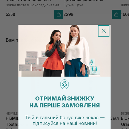
Зубна паста зі шоколадно-ванільним смаком
Зубна щітка
Щітк
535₴
229₴
160
Вам також сподобається
ОТРИМАЙ ЗНИЖКУ
НА ПЕРШЕ ЗАМОВЛЕНЯ
HISMILE
BIOREPAIR
BIOR
Твій вітальний бонус вже чекає —
HISMILE Strawberry
BIOREPAIR Junior Mint 75 мл
BIO
підписуйся
на
наші новини!
Toothpaste 60 г
Gra