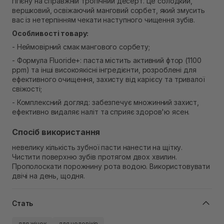
гігієну на справжній тропічний десерт. Це солодкий,
В наявності
вершковий, освіжаючий манговий сорбет, який змусить
Самовивіз м. Рівне, вул. Кулика і Гудачека 23 (ТЦ
вас із нетерпінням чекати наступного чищення зубів.
Екватор)
В наявності
Особливості товару:
- Неймовірний смак мангового сорбету;
- Формула Fluoride+: паста містить активний фтор (1100
ppm) та інші високоякісні інгредієнти, розроблені для
ефективного очищення, захисту від карієсу та тривалої
свіжості;
- Комплексний догляд: забезпечує множинний захист,
ефективно видаляє наліт та сприяє здоров'ю ясен.
Спосіб використання
невелику кількість зубної пасти нанести на щітку.
Чистити поверхню зубів протягом двох хвилин.
Прополоскати порожнину рота водою. Використовувати
двічі на день, щодня.
Стать
для жінок
для чоловіків