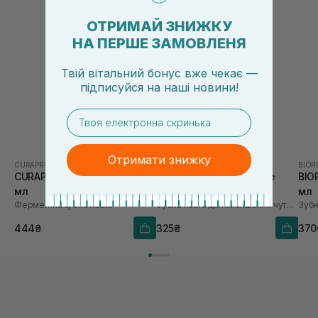
ОТРИМАЙ ЗНИЖКУ
НА ПЕРШЕ ЗАМОВЛЕНЯ
Твій вітальний бонус вже чекає —
підписуйся
на
наші новини!
email
Отримати знижку
CURAPROX
BIOREPAIR
BIOR
CURAPROX Enzycal Zero 75
BIOREPAIR Fast Sensitive
BIO
мл
Repair 75 мл
мл
Ферментна зубна паста
Зубна паста для зменшення чутливості та відновлення емалі
Зубн
444₴
325₴
370