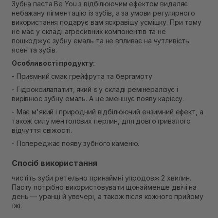
Зубна паста Be You з відбілюючим ефектом видаляє
Самовивіз м. Рівне, вул. 16-го Липня, 15
небажану пігментацію із зубів, а за умови регулярного
В наявності
використання подарує вам яскравішу усмішку. При тому
Самовивіз м. Рівне, вул. Кулика і Гудачека 23 (ТЦ
не має у складі агресивних компонентів та не
Екватор)
пошкоджує зубну емаль та не впливає на чутливість
В наявності
ясен та зубів.
Особливості продукту:
- Приємний смак грейфрута та бергамоту
- Гідроксилапатит, який є у складі ремінералізує і
вирівнює зубну емаль. А це зменшує появу карієсу.
- Має м'який і природний відбілюючий ензимний ефект, а
також силу ментолових перлин, для довготривалого
відчуття свіжості.
- Попереджає появу зубного каменю.
Спосіб використання
чистіть зуби ретельно принаймні упродовж 2 хвилин.
Пасту потрібно використовувати щонайменше двічі на
день — уранці й увечері, а також після кожного прийому
їжі.