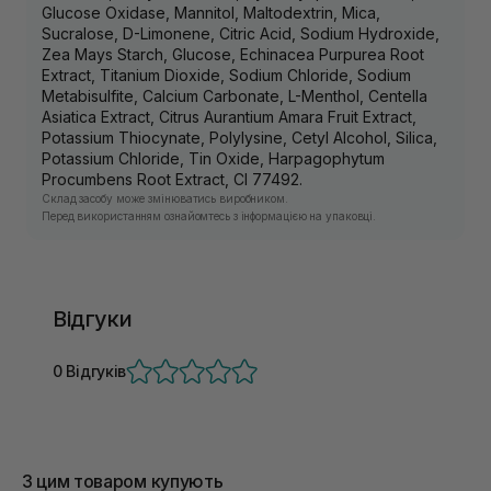
Glucose Oxidase, Mannitol, Maltodextrin, Mica,
Sucralose, D-Limonene, Citric Acid, Sodium Hydroxide,
Zea Mays Starch, Glucose, Echinacea Purpurea Root
Extract, Titanium Dioxide, Sodium Chloride, Sodium
Metabisulfite, Calcium Carbonate, L-Menthol, Centella
Asiatica Extract, Citrus Aurantium Amara Fruit Extract,
Potassium Thiocynate, Polylysine, Cetyl Alcohol, Silica,
Potassium Chloride, Tin Oxide, Harpagophytum
Procumbens Root Extract, CI 77492.
Склад засобу може змінюватись виробником.
Перед використанням ознайомтесь з інформацією на упаковці.
Відгуки
0 Відгуків
З цим товаром купують