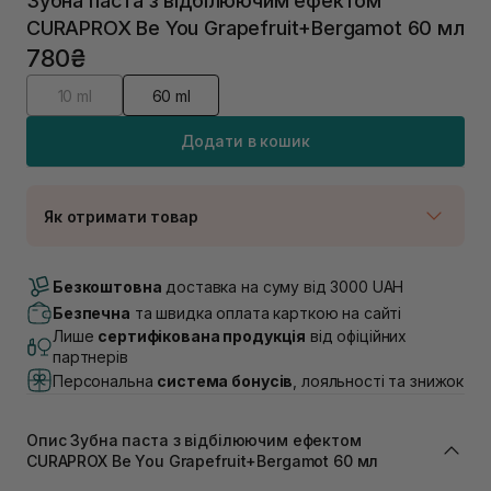
Зубна паста з відбілюючим ефектом
CURAPROX Be You Grapefruit+Bergamot 60 мл
780₴
10 ml
60 ml
Додати в кошик
Як отримати товар
Доставка Новою Поштою
В наявності
Безкоштовна
доставка на суму від 3000 UAH
Самовивіз м. Луцьк, вул. Винниченка 4
Безпечна
та швидка оплата карткою на сайті
В наявності
Лише
сертифікована продукція
від офіційних
Самовивіз м. Львів, вул. Академіка Підстригача, 1В
партнерів
(Duck’s Lake)
Персональна
система бонусів
, лояльності та знижок
В наявності
Самовивіз м. Львів, вул. Івана Франка 36
В наявності
Опис Зубна паста з відбілюючим ефектом
Самовивіз м. Львів, вул. Степана Бандери 45
CURAPROX Be You Grapefruit+Bergamot 60 мл
В наявності