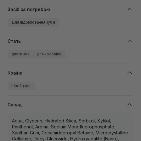
Засіб за потребою
Для відбілювання зубів
Стать
для жінок
для чоловіків
Країна
Швейцарія
Склад
Aqua, Glycerin, Hydrated Silica, Sorbitol, Xylitol,
Panthenol, Aroma, Sodium Monofluorophosphate,
Xanthan Gum, Cocamidopropyl Betaine, Microcrystalline
Cellulose, Decyl Glucoside, Hydroxyapatite (Nano),