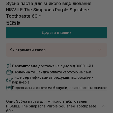
Зубна паста для м'якого відбілювання
HISMILE The Simpsons Purple Squishee
Toothpaste 60 г
535₴
Додати в кошик
Як отримати товар
Доставка Новою Поштою
В наявності
Безкоштовна
доставка на суму від 3000 UAH
Самовивіз м. Луцьк, вул. Винниченка 4
Безпечна
та швидка оплата карткою на сайті
В наявності
Лише
сертифікована продукція
від офіційних
Самовивіз м. Львів, вул. Академіка Підстригача, 1В
партнерів
(Duck’s Lake)
Персональна
система бонусів
, лояльності та знижок
Немає в наявності!
Самовивіз м. Львів, вул. Івана Франка 36
В наявності
Опис Зубна паста для м'якого відбілювання
Самовивіз м. Львів, вул. Степана Бандери 45
HISMILE The Simpsons Purple Squishee Toothpaste
В наявності
60 г