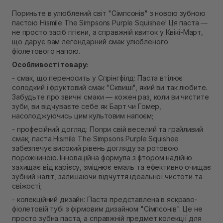
Самовивіз м. Рівне, вул. 16-го Липня, 15
Пориньте в улюблений світ "Сімпсонів" з новою зубною
В наявності
пастою Hismile The Simpsons Purple Squishee! Ця паста —
Самовивіз м. Рівне, вул. Кулика і Гудачека 23 (ТЦ
не просто засіб гігієни, а справжній квиток у Квікі-Март,
Екватор)
що дарує вам легендарний смак улюбленого
В наявності
фіолетового напою.
Особливості товару:
- смак, що переносить у Спрінгфілд: Паста втілює
солодкий і фруктовий смак "Сквиші", який ви так любите.
Забудьте про звичні смаки — кожен раз, коли ви чистите
зуби, ви відчуваєте себе як Барт чи Гомер,
насолоджуючись цим культовим напоєм;
- професійний догляд: Попри свій веселий та грайливий
смак, паста Hismile The Simpsons Purple Squishee
забезпечує високий рівень догляду за ротовою
порожниною. Інноваційна формула з фтором надійно
захищає від карієсу, зміцнює емаль та ефективно очищає
зубний наліт, залишаючи відчуття ідеальної чистоти та
свіжості;
- колекційний дизайн: Паста представлена в яскраво-
фіолетовій тубі з фірмовим дизайном "Сімпсонів". Це не
просто зубна паста, а справжній предмет колекції для