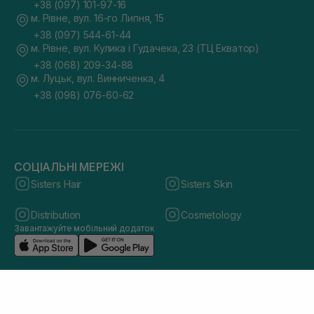
+38 (097) 101-97-16
м. Рівне, вул. 16-го Липня, 15
+38 (097) 544-61-44
м. Рівне, вул. Кулика і Гудачека, 23 (ТЦ Екватор)
+38 (068) 209-34-88
м. Луцьк, вул. Винниченка, 4
+38 (098) 076-60-62
СОЦІАЛЬНІ МЕРЕЖІ
Sisters Hair
Sisters Skin
Distribution
Cosmetology
Завантажуйте мобільний додаток