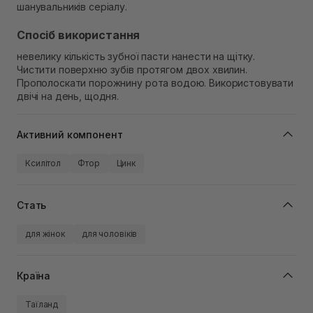
шанувальників серіалу.
Спосіб використання
невелику кількість зубної пасти нанести на щітку.
Чистити поверхню зубів протягом двох хвилин.
Прополоскати порожнину рота водою. Використовувати
двічі на день, щодня.
Активний компонент
Ксилітол
Фтор
Цинк
Стать
для жінок
для чоловіків
Країна
Таїланд