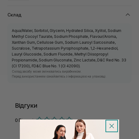
Склад
Aqua/Water, Sorbitol, Glycerin, Hydrated Silica, Xylitol, Sodium
Methyl Cocoyl Taurate, Sodium Phosphate, Flavour/Aroma,
Xanthan Gum, Cellulose Gum, Sodium Lauroyl Sarcosinate,
Sucralose, Tetrapotassium Pyrophosphate, 1,2-Hexanediol,
Lauryl Glucoside, Sodium Fluoride, Methyl Diisopropyl
Propionamide, Sodium Gluconate, Zinc Lactate, D&C Red No. 33
(CI 17200), FD&C Blue No. 1 (CI 42090).
Склад засобу може змінюватись виробником.
Перед використанням ознайомтесь з інформацією на упаковці.
Відгуки
0 Відгуків