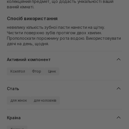
колекційний предмет, що додасть унікальності вашій
ванній кімнаті.
Спосіб використання
невелику кількість зубної пасти нанести на щітку.
Чистити поверхню зубів протягом двох хвилин.
Прополоскати порожнину рота водою. Використовувати
двічі на день, щодня.
Активний компонент
Ксилітол
Фтор
Цинк
Стать
для жінок
для чоловіків
Країна