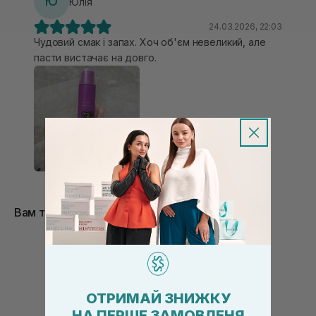
Ю
Юлія
24.03.2026, 22:03
Чудовий смак і запах. Хоч об'єм невеликий, але
пасти вистачає на довго.
Вам також сподобається
ОТРИМАЙ ЗНИЖКУ
НА ПЕРШЕ ЗАМОВЛЕНЯ