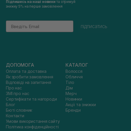
Підпишись на наші новини
та отримуй
знижку 5% на перше замовлення
Email
підписатись
ДОПОМОГА
КАТАЛОГ
Оплата та доставка
Волосся
Як зробити замовлення
Обличчя
Відповіді на запитання
Тіло
Про нас
Дім
ЗМІ про нас
Мерч
Сертифікати та нагороди
Новинки
Блог
Акції та знижки
Бюті словник
Бренди
Контакти
Умови використання сайту
Політика конфіденційності