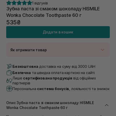
1 відгуків
Зубна паста зі смаком шоколаду HISMILE
Wonka Chocolate Toothpaste 60 г
535₴
Додати в кошик
Як отримати товар
Доставка Новою Поштою
В наявності
Безкоштовна
доставка на суму від 3000 UAH
Самовивіз м. Луцьк, вул. Винниченка 4
Безпечна
та швидка оплата карткою на сайті
В наявності
Лише
сертифікована продукція
від офіційних
Самовивіз м. Львів, вул. Академіка Підстригача, 1В
партнерів
(Duck’s Lake)
Персональна
система бонусів
, лояльності та знижок
Немає в наявності!
Самовивіз м. Львів, вул. Івана Франка 36
В наявності
Опис Зубна паста зі смаком шоколаду HISMILE
Самовивіз м. Львів, вул. Степана Бандери 45
Wonka Chocolate Toothpaste 60 г
В наявності