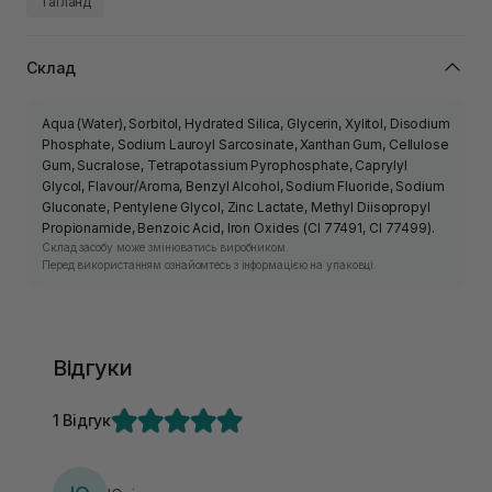
Таїланд
Склад
Aqua (Water), Sorbitol, Hydrated Silica, Glycerin, Xylitol, Disodium
Phosphate, Sodium Lauroyl Sarcosinate, Xanthan Gum, Cellulose
Gum, Sucralose, Tetrapotassium Pyrophosphate, Caprylyl
Glycol, Flavour/Aroma, Benzyl Alcohol, Sodium Fluoride, Sodium
Gluconate, Pentylene Glycol, Zinc Lactate, Methyl Diisopropyl
Propionamide, Benzoic Acid, Iron Oxides (CI 77491, CI 77499).
Склад засобу може змінюватись виробником.
Перед використанням ознайомтесь з інформацією на упаковці.
Відгуки
1 Відгук