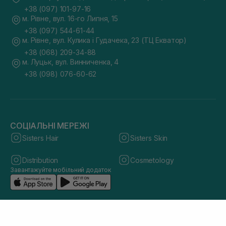
+38 (097) 101-97-16
м. Рівне, вул. 16-го Липня, 15
+38 (097) 544-61-44
м. Рівне, вул. Кулика і Гудачека, 23 (ТЦ Екватор)
+38 (068) 209-34-88
м. Луцьк, вул. Винниченка, 4
+38 (098) 076-60-62
СОЦІАЛЬНІ МЕРЕЖІ
Sisters Hair
Sisters Skin
Distribution
Cosmetology
Завантажуйте мобільний додаток