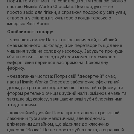
Пориньте у світ магії та солодощів з лімітованою зубною
Самовивіз м. Рівне, вул. 16-го Липня, 15
пастою Hismile Wonka Chocolate. Цей продукт — не
В наявності
просто засіб для гігієни, а справжня подорож у світ уяви,
Самовивіз м. Рівне, вул. Кулика і Гудачека 23 (ТЦ
створена у співпраці з культовою кондитерською
Екватор)
імперією Віллі Вонки.
В наявності
Особливості товару:
- чарівність смаку: Паста втілює насичений, глибокий
смак молочного шоколаду, який перетворить щоденне
чищення зубів на солодку насолоду. Забудьте про нудні
м’ятні нотки — насолоджуйтеся моментом смакової
ейфорії, який перенесе вас прямо на Шоколадну
фабрику.
- бездоганна чистота: Попри свій "десертний" смак,
паста Hismile Wonka Chocolate забезпечує ефективний
догляд за ротовою порожниною. Інноваційна формула з
фтором ретельно очищає зубний наліт, зміцнює емаль та
захищає від карієсу, залишаючи ваші зуби білосніжними
та здоровими.
- колекційний дизайн: Паста представлена в розкішній,
лаконічній тубі з мінімалістичним, але водночас
впізнаваним дизайном, що відсилає до класичних
цукерок "Вонка". Це не просто зубна паста, а справжній