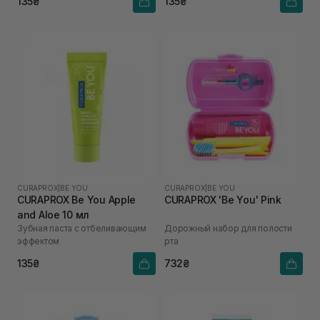
135₴
135₴
CURAPROX
|
BE YOU
CURAPROX
|
BE YOU
CURAPROX Be You Apple
CURAPROX 'Be You' Pink
and Aloe 10 мл
Зубная паста с отбеливающим
Дорожный набор для полости
эффектом
рта
135₴
732₴