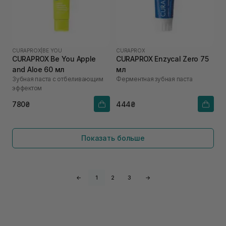
CURAPROX
|
BE YOU
CURAPROX
CURAPROX Be You Apple
CURAPROX Enzycal Zero 75
and Aloe 60 мл
мл
Зубная паста с отбеливающим
Ферментная зубная паста
эффектом
780₴
444₴
Показать больше
←
1
2
3
→