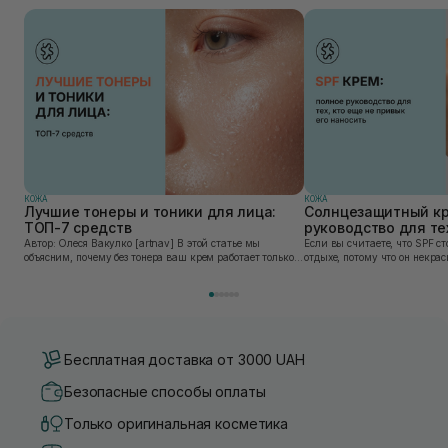
КОЖА
КОЖА
Лучшие тонеры и тоники для лица:
Солнцезащитный кр
ТОП-7 средств
руководство для тех
привык его наносит
Автор: Олеся Вакулко [artnav] В этой статье мы
Если вы считаете, что SPF ст
объясним, почему без тонера ваш крем работает только
отдыхе, потому что он некра
на 50%, и как найти средство под потребности именно
может быть сложен в приме
вашей кожи. Ошибочно мнение, что тониза...
скатывается под макияжем, 
«на...
Бесплатная доставка от 3000 UAH
Безопасные способы оплаты
Только оригинальная косметика