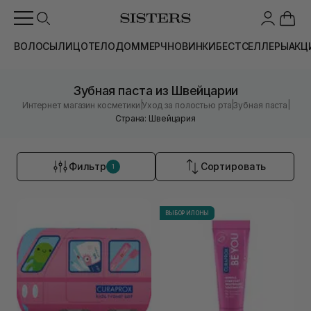
ВОЛОСЫ
ЛИЦО
ТЕЛО
ДОМ
МЕРЧ
НОВИНКИ
БЕСТСЕЛЛЕРЫ
АКЦ
Зубная паста из Швейцарии
|
|
|
Интернет магазин косметики
Уход за полостью рта
Зубная паста
Страна: Швейцария
Фильтр
Сортировать
1
ВЫБОР ИЛОНЫ