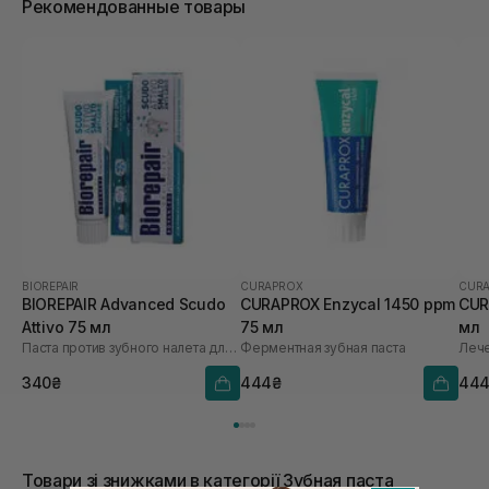
Рекомендованные товары
BIOREPAIR
CURAPROX
CUR
BIOREPAIR Advanced Scudo
CURAPROX Enzycal 1450 ppm
CUR
Attivo 75 мл
75 мл
мл
Паста против зубного налета для здоровых десен
Ферментная зубная паста
340₴
444₴
44
Товари зі знижками в категорії Зубная паста