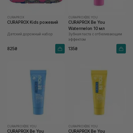
CURAPROX
CURAPROX
|
BE YOU
CURAPROX Kids рожевий
CURAPROX Be You
Watermelon 10 мл
Детский дорожный набор
Зубная паста с отбеливающим
эффектом
825₴
135₴
CURAPROX
|
BE YOU
CURAPROX
|
BE YOU
CURAPROX Be You
CURAPROX Be You