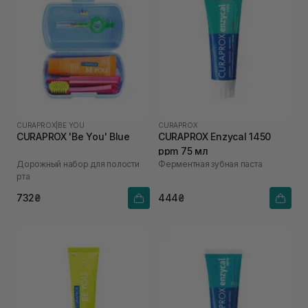
CURAPROX
|
BE YOU
CURAPROX
CURAPROX 'Be You' Blue
CURAPROX Enzycal 1450
ppm 75 мл
Дорожный набор для полости
Ферментная зубная паста
рта
732₴
444₴