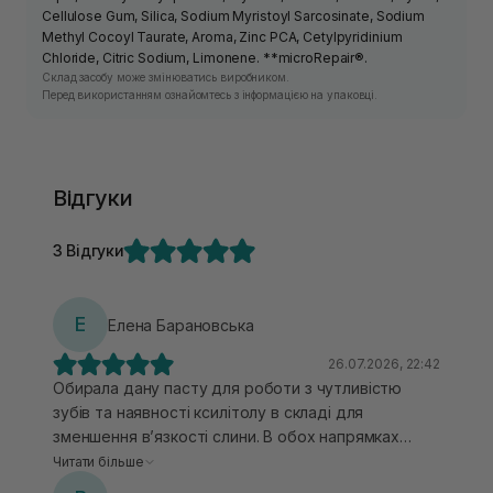
Cellulose Gum, Silica, Sodium Myristoyl Sarcosinate, Sodium
Methyl Cocoyl Taurate, Aroma, Zinc PCA, Cetylpyridinium
Chloride, Citric Sodium, Limonene. **microRepair®.
Склад засобу може змінюватись виробником.
Перед використанням ознайомтесь з інформацією на упаковці.
Відгуки
3 Відгуки
Е
Елена Барановська
26.07.2026, 22:42
Обирала дану пасту для роботи з чутливістю
зубів та наявності ксилітолу в складі для
зменшення вʼязкості слини. В обох напрямках
паста попрацювала відмінно. ❤️‍🔥 Згодом
Читати більше
чутливість мінімізувалася, тому це головний