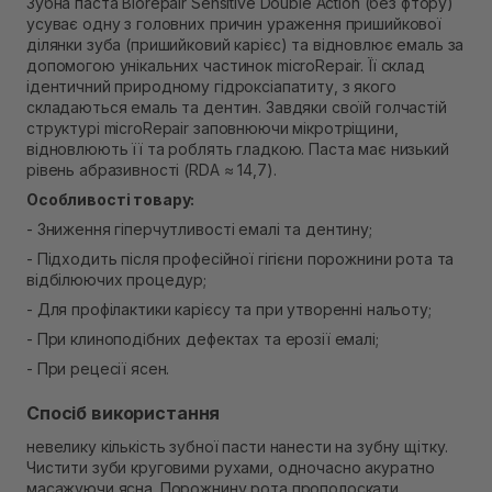
Зубна паста Biorepair Sensitive Double Action (без фтору)
Самовивіз м. Рівне, вул. 16-го Липня, 15
усуває одну з головних причин ураження пришийкової
В наявності
ділянки зуба (пришийковий карієс) та відновлює емаль за
Самовивіз м. Рівне, вул. Кулика і Гудачека 23 (ТЦ
допомогою унікальних частинок microRepair. Її склад
Екватор)
ідентичний природному гідроксіапатиту, з якого
В наявності
складаються емаль та дентин. Завдяки своїй голчастій
структурі microRepair заповнюючи мікротріщини,
відновлюють її та роблять гладкою. Паста має низький
рівень абразивності (RDA ≈ 14,7).
Особливості товару:
- Зниження гіперчутливості емалі та дентину;
- Підходить після професійної гігієни порожнини рота та
відбілюючих процедур;
- Для профілактики карієсу та при утворенні нальоту;
- При клиноподібних дефектах та ерозії емалі;
- При рецесії ясен.
Спосіб використання
невелику кількість зубної пасти нанести на зубну щітку.
Чистити зуби круговими рухами, одночасно акуратно
масажуючи ясна. Порожнину рота прополоскати