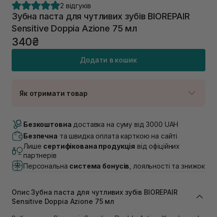
2 відгуків
Зубна паста для чутливих зубів BIOREPAIR
Sensitive Doppia Azione 75 мл
340₴
Додати в кошик
Як отримати товар
Доставка Новою Поштою
В наявності
Безкоштовна
доставка на суму від 3000 UAH
Самовивіз м. Луцьк, вул. Винниченка 4
Безпечна
та швидка оплата карткою на сайті
В наявності
Лише
сертифікована продукція
від офіційних
Самовивіз м. Львів, вул. Академіка Підстригача, 1В
партнерів
(Duck’s Lake)
Персональна
система бонусів
, лояльності та знижок
В наявності
Самовивіз м. Львів, вул. Івана Франка 36
В наявності
Опис Зубна паста для чутливих зубів BIOREPAIR
Самовивіз м. Львів, вул. Степана Бандери 45
Sensitive Doppia Azione 75 мл
В наявності