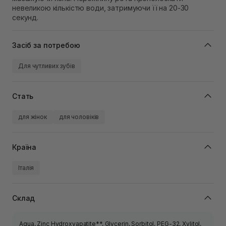
невеликою кількістю води, затримуючи її на 20-30
секунд.
Засіб за потребою
Для чутливих зубів
Стать
для жінок
для чоловіків
Країна
Італія
Склад
Aqua, Zinc Hydroxyapatite**, Glycerin, Sorbitol, PEG-32, Xylitol,