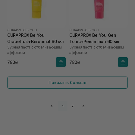
CURAPROX
|
BE YOU
CURAPROX
|
BE YOU
CURAPROX Be You
CURAPROX Be You Gen
Grapefruit+Bergamot 60 мл
Tonic+Persimmon 60 мл
Зубная паста с отбеливающим
Зубная паста с отбеливающим
эффектом
эффектом
780₴
780₴
Показать больше
←
1
2
→