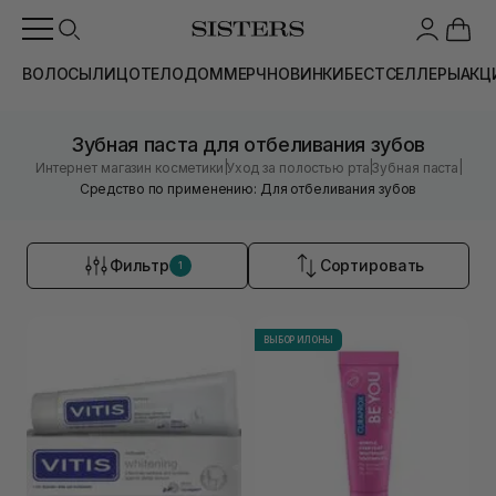
ВОЛОСЫ
ЛИЦО
ТЕЛО
ДОМ
МЕРЧ
НОВИНКИ
БЕСТСЕЛЛЕРЫ
АКЦ
Зубная паста для отбеливания зубов
|
|
|
Интернет магазин косметики
Уход за полостью рта
Зубная паста
Средство по применению: Для отбеливания зубов
Фильтр
Сортировать
1
ВЫБОР ИЛОНЫ