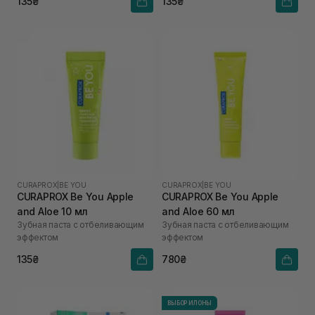
135₴
135₴
CURAPROX
|
BE YOU
CURAPROX
|
BE YOU
CURAPROX Be You Apple
CURAPROX Be You Apple
and Aloe 10 мл
and Aloe 60 мл
Зубная паста с отбеливающим
Зубная паста с отбеливающим
эффектом
эффектом
135₴
780₴
ВЫБОР ИЛОНЫ