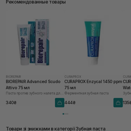
Рекомендованные товары
BIOREPAIR
CURAPROX
CUR
BIOREPAIR Advanced Scudo
CURAPROX Enzycal 1450 ppm
CUR
Attivo 75 мл
75 мл
Wat
Паста против зубного налета для здоровых десен
Ферментная зубная паста
340₴
444₴
135
Товари зі знижками в категорії Зубная паста