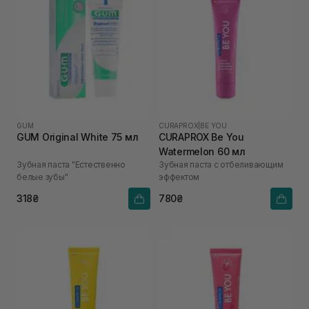
GUM
CURAPROX
|
BE YOU
GUM Original White 75 мл
CURAPROX Be You
Watermelon 60 мл
Зубная паста "Естественно
Зубная паста с отбеливающим
белые зубы"
эффектом
318₴
780₴