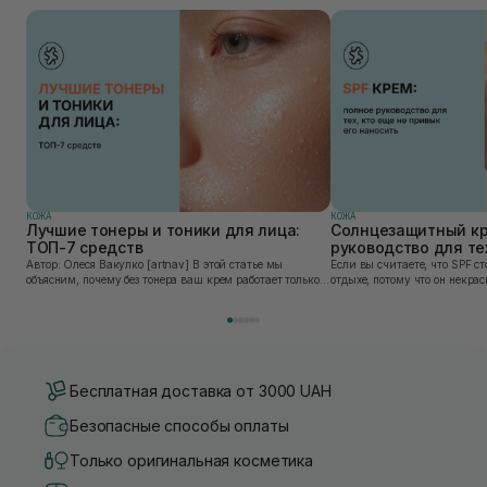
КОЖА
КОЖА
Лучшие тонеры и тоники для лица:
Солнцезащитный кр
ТОП-7 средств
руководство для тех
привык его наносит
Автор: Олеся Вакулко [artnav] В этой статье мы
Если вы считаете, что SPF ст
объясним, почему без тонера ваш крем работает только
отдыхе, потому что он некра
на 50%, и как найти средство под потребности именно
может быть сложен в приме
вашей кожи. Ошибочно мнение, что тониза...
скатывается под макияжем, 
«на...
Бесплатная доставка от 3000 UAH
Безопасные способы оплаты
Только оригинальная косметика