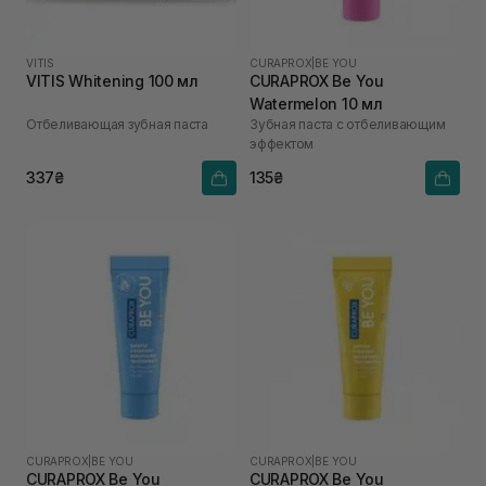
VITIS
CURAPROX
|
BE YOU
VITIS Whitening 100 мл
CURAPROX Be You
Watermelon 10 мл
Отбеливающая зубная паста
Зубная паста с отбеливающим
эффектом
337₴
135₴
CURAPROX
|
BE YOU
CURAPROX
|
BE YOU
CURAPROX Be You
CURAPROX Be You