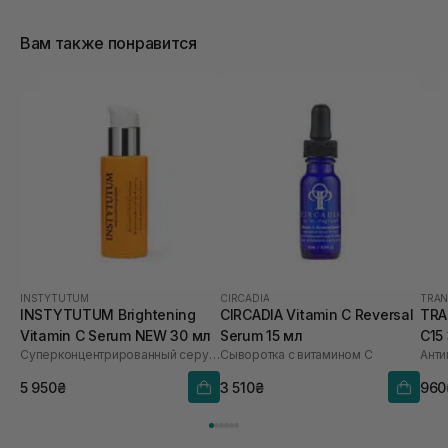
Вам также понравится
INSTYTUTUM
CIRCADIA
TRAN
INSTYTUTUM Brightening
CIRCADIA Vitamin C Reversal
TRA
Vitamin C Serum NEW 30 мл
Serum 15 мл
C15
Суперконцентрированный серум с витамином С
Сыворотка с витамином C
5 950₴
3 510₴
960