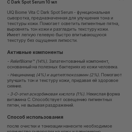
C Dark Spot Serum 10 мл
Нет в наличии!
Самовывоз Ровно
UIQ Biome Vita C Dark Spot Serum - функциональная
Нет в наличии!
сыворотка, предназначенная для улучшения тона и
Самовывоз г. Ровно, ул. Кулика и Гудачека 23 (ТЦ
текстуры кожи. Помогает осветить пигментные пятна,
Экватор)
выровнять тон кожи и разгладить текстуру кожи.
Нет в наличии!
Имеет легкую гелевую быстро впитывающуюся
текстуру без ощущения липкости.
Активные компоненты
- ReliefBiome™ (14%).
Запатентованный компонент,
основанный на полезных бактериях из кожи человека.
- Ниацинамид (4%) и ацетилглюкозамин (2%).
Помогают
улучшить тон и текстуру кожи, придавая ей здоровое
сияние.
- 3-О-этил аскорбиновая кислота (1%).
Некислая форма
витамина C. Способствует освещению пигментных
пятен, не вызывая раздражений.
Способ использования
после очистки и тонизации нанесите необходимое
количество сыворотки на кожу и равномерно