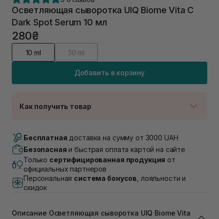
Осветляющая сыворотка UIQ Biome Vita C
Dark Spot Serum 10 мл
280₴
10 ml
30 ml
Добавить в корзину
Как получить товар
Доставка Новой Почтой
В наличии
Бесплатная
доставка на сумму от 3000 UAH
Самовывоз г. Луцк, Винниченка 4
Безопасная
и быстрая оплата картой на сайте
В наличии
Только
сертифицированная продукция
от
Самовывоз г. Львов, ул. Академика Подстригача,
официальных партнеров
1В (Duck's Lake)
Персональная
система бонусов
, лояльности и
Нет в наличии!
скидок
Самовывоз Львов (Ивана Франко 36)
Нет в наличии!
Самовывоз г. Львов ул. Степана Бандеры 43
Описание Осветляющая сыворотка UIQ Biome Vita