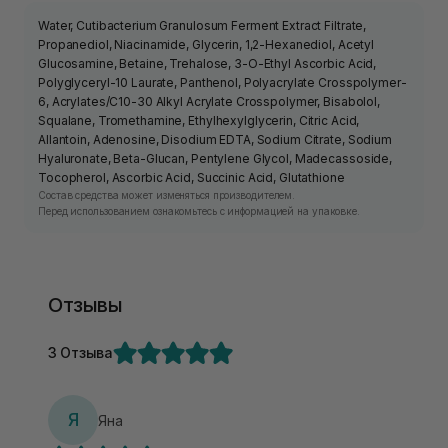
Water, Cutibacterium Granulosum Ferment Extract Filtrate,
Propanediol, Niacinamide, Glycerin, 1,2-Hexanediol, Acetyl
Glucosamine, Betaine, Trehalose, 3-O-Ethyl Ascorbic Acid,
Polyglyceryl-10 Laurate, Panthenol, Polyacrylate Crosspolymer-
6, Acrylates/C10-30 Alkyl Acrylate Crosspolymer, Bisabolol,
Squalane, Tromethamine, Ethylhexylglycerin, Citric Acid,
Allantoin, Adenosine, Disodium EDTA, Sodium Citrate, Sodium
Hyaluronate, Beta-Glucan, Pentylene Glycol, Madecassoside,
Tocopherol, Ascorbic Acid, Succinic Acid, Glutathione
Состав средства может изменяться производителем.
Перед использованием ознакомьтесь с информацией на упаковке.
Отзывы
3 Отзыва
Я
Яна