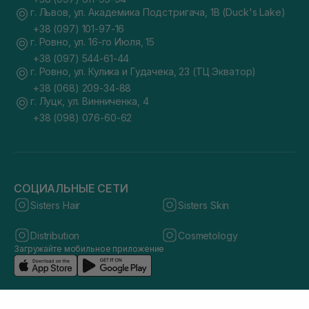
г. Львов, ул. Академика Подстригача, 1В (Duck's Lake)
+38 (097) 101-97-16
г. Ровно, ул. 16-го Июля, 15
+38 (097) 544-61-44
г. Ровно, ул. Кулика и Гудачека, 23 (ТЦ Экватор)
+38 (068) 209-34-88
г. Луцк, ул. Винниченка, 4
+38 (098) 076-60-62
СОЦИАЛЬНЫЕ СЕТИ
Sisters Hair
Sisters Skin
Distribution
Cosmetology
Загружайте мобильное приложение