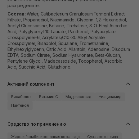
распределите.
Состав:
Water, Cutibacterium Granulosum Ferment Extract
Filtrate, Propanediol, Niacinamide, Glycerin, 1,2-Hexanediol,
Acetyl Glucosamine, Betaine, Trehalose, 3-O-Ethyl Ascorbic
Acid, Polyglyceryl-10 Laurate, Panthenol, Polyacrylate
Crosspolymer-6, Acrylates/C10-30 Alkyl Acrylate
Crosspolymer, Bisabolol, Squalane, Tromethamine,
Ethylhexylglycerin, Citric Acid, Allantoin, Adenosine, Disodium
EDTA, Sodium Citrate, Sodium Hyaluronate, Beta-Glucan,
Pentylene Glycol, Madecassoside, Tocopherol, Ascorbic
Acid, Succinic Acid, Glutathione.
Активний компонент
Бисаболол
Витамин C
Мадекасосид
Ниацинамид
Пантенол
Средство по применению
Жирная/комбинированная кожа лица
Сухая кожа лица