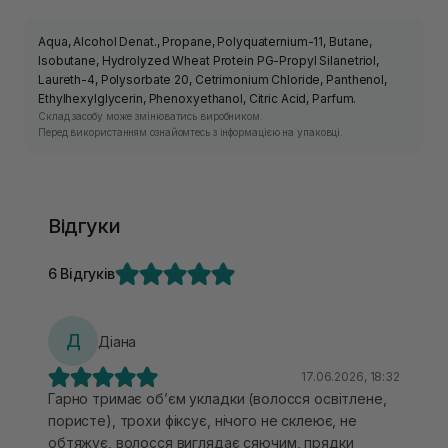
Aqua, Alcohol Denat., Propane, Polyquaternium-11, Butane,
Isobutane, Hydrolyzed Wheat Protein PG-Propyl Silanetriol,
Laureth-4, Polysorbate 20, Cetrimonium Chloride, Panthenol,
Ethylhexylglycerin, Phenoxyethanol, Citric Acid, Parfum.
Склад засобу може змінюватись виробником.
Перед використанням ознайомтесь з інформацією на упаковці.
Відгуки
6 Відгуків
Д
Діана
17.06.2026, 18:32
Гарно тримає обʼєм укладки (волосся освітлене,
пористе), трохи фіксує, нічого не склеює, не
обтяжує, волосся виглядає сяючим, прядки