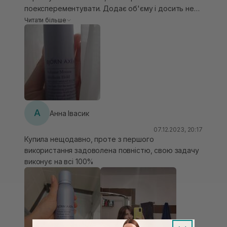
поексперементувати. Додає об'єму і досить не
зволожують та надають блиск волоссю.
погано його фіксує, навіть на моєму довгому
Читати більше
волоссі, проте я не є прихильником таких засобів ,
але на якісь окремі події , щоб додати укладці
вигляду, то можу рекомендувати.
А
Анна Івасик
07.12.2023, 20:17
Купила нещодавно, проте з першого
використання задоволена повністю, свою задачу
виконує на всі 100%