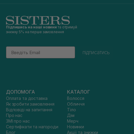
Підпишись на наші новини
та отримуй
знижку 5% на перше замовлення
Email
підписатись
ДОПОМОГА
КАТАЛОГ
Оплата та доставка
Волосся
Як зробити замовлення
Обличчя
Відповіді на запитання
Тіло
Про нас
Дім
ЗМІ про нас
Мерч
Сертифікати та нагороди
Новинки
Блог
Акції та знижки