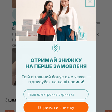
В
Вікторія
18.11.2023, 10:38
Класний мус!! нарешті у мене з'явився об'єм
Наношу на вологе волосся, потім гарно просушую
і вкладаю. Об'єм тримається 2 дні без додаткої
фіксації
ОТРИМАЙ ЗНИЖКУ
НА ПЕРШЕ ЗАМОВЛЕНЯ
Твій вітальний бонус вже чекає —
підписуйся
на
наші новини!
email
З цим товаром купують
Отримати знижку