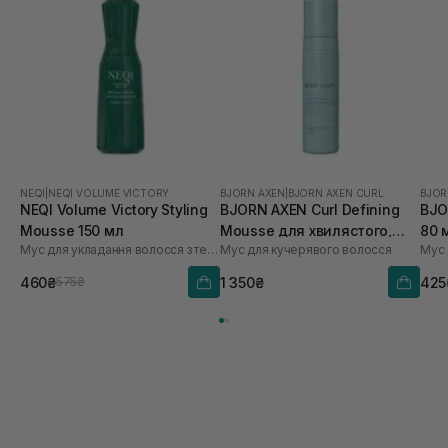
NEQI
|
NEQI VOLUME VICTORY
BJORN AXEN
|
BJORN AXEN CURL
BJOR
NEQI Volume Victory Styling
BJORN AXEN Curl Defining
BJO
Mousse 150 мл
Mousse для хвилястого,
80 
Мус для укладання волосся з термозахистом
Мус для кучерявого волосся
Мус 
кучерявого та дуже
кучерявого волосся 200 мл
460₴
1 350₴
425
575₴