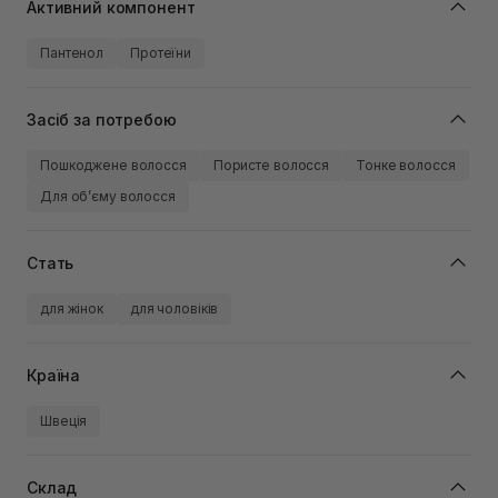
Активний компонент
Пантенол
Протеїни
Засіб за потребою
Пошкоджене волосся
Пористе волосся
Тонке волосся
Для обʼєму волосся
Стать
для жінок
для чоловіків
Країна
Швеція
Склад