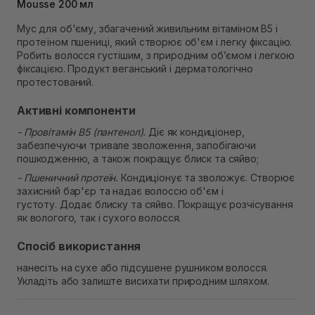
Самовивіз м. Львів, вул. Степана Бандери 45
Mousse 200 мл
В наявності
Мус для об'єму, збагачений живильним вітаміном В5 і
Самовивіз м. Рівне, вул. 16-го Липня, 15
протеїном пшениці, який створює об'єм і легку фіксацію.
В наявності
Робить волосся густішим, з природним об’ємом і легкою
Самовивіз м. Рівне, вул. Кулика і Гудачека 23 (ТЦ
фіксацією. Продукт веганський і дерматологічно
Екватор)
протестований.
В наявності
Активні компоненти
- Провітамін В5 (пантенол).
Діє як кондиціонер,
забезпечуючи тривале зволоження, запобігаючи
пошкодженню, а також покращує блиск та сяйво;
- Пшеничний протеїн.
Кондиціонує та зволожує. Створює
захисний бар'єр та надає волоссю об'єм і
густоту. Додає блиску та сяйво. Покращує розчісування
як вологого, так і сухого волосся.
Спосіб використання
нанесіть на сухе або підсушене рушником волосся.
Укладіть або залиште висихати природним шляхом.