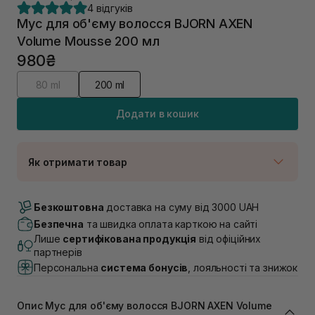
4 відгуків
Мус для об'єму волосся BJORN AXEN
Volume Mousse 200 мл
980₴
80 ml
200 ml
Додати в кошик
Як отримати товар
Доставка Новою Поштою
В наявності
Безкоштовна
доставка на суму від 3000 UAH
Самовивіз м. Луцьк, вул. Винниченка 4
Безпечна
та швидка оплата карткою на сайті
В наявності
Лише
сертифікована продукція
від офіційних
Самовивіз м. Львів, вул. Академіка Підстригача, 1В
партнерів
(Duck’s Lake)
Персональна
система бонусів
, лояльності та знижок
В наявності
Самовивіз м. Львів, вул. Івана Франка 36
В наявності
Опис Мус для об'єму волосся BJORN AXEN Volume