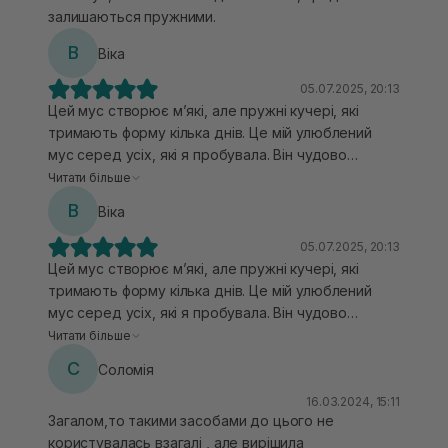
залишаються пружними.
В
Віка
05.07.2025, 20:13
Цей мус створює м’які, але пружні кучері, які
тримають форму кілька днів. Це мій улюблений
мус серед усіх, які я пробувала. Він чудово
формує кучері — вони стають чіткими, як
Читати більше
пружини, й не розпадаються навіть після
В
Віка
тривалого часу. Крім того, мус додає чудового
об’єму. Ідеальний варіант для тих, хто хоче
05.07.2025, 20:13
поєднати ефектний об’єм із тривалою фіксацією.
Цей мус створює м’які, але пружні кучері, які
Також важливо, що у складі є протеїни, які чудово
тримають форму кілька днів. Це мій улюблений
зволожують та надають блиск волоссю.
мус серед усіх, які я пробувала. Він чудово
формує кучері — вони стають чіткими, як
Читати більше
пружини, й не розпадаються навіть після
С
Соломія
тривалого часу. Крім того, мус додає чудового
об’єму. Ідеальний варіант для тих, хто хоче
16.03.2024, 15:11
Загалом,то такими засобами до цього не
поєднати ефектний об’єм із тривалою фіксацією.
користувалась взагалі , але вирішила
Також важливо, що у складі є протеїни, які чудово