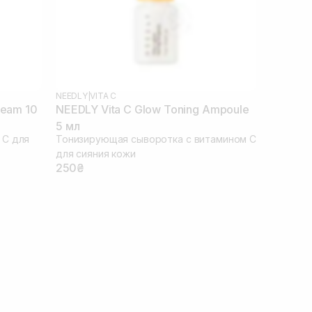
NEEDLY
|
VITA C
ream 10
NEEDLY Vita C Glow Toning Ampoule
5 мл
 С для
Тонизирующая сыворотка с витамином С
для сияния кожи
250₴