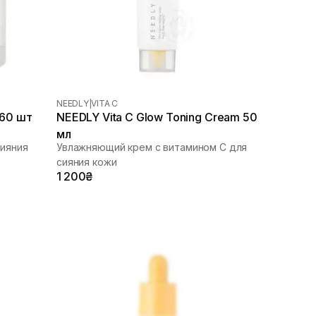
NEEDLY
|
VITA C
 60 шт
NEEDLY Vita C Glow Toning Cream 50
мл
ияния
Увлажняющий крем с витамином С для
сияния кожи
1 200₴