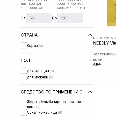
100 – 500 UAH
2000 – 5000 UAH
500 – 1000 UAH
Больше 5000 UAH
От
До
СТРАНА
NEEDLY
|
VITA C
NEEDLY Vita
Корея
(6)
Увлажняющи
кожи
ПОЛ
55₴
для женщин
(6)
для мужчин
(2)
СРЕДСТВО ПО ПРИМЕНЕНИЮ
Жирная/комбинированная кожа
лица
(4)
Сухая кожа лица
(6)