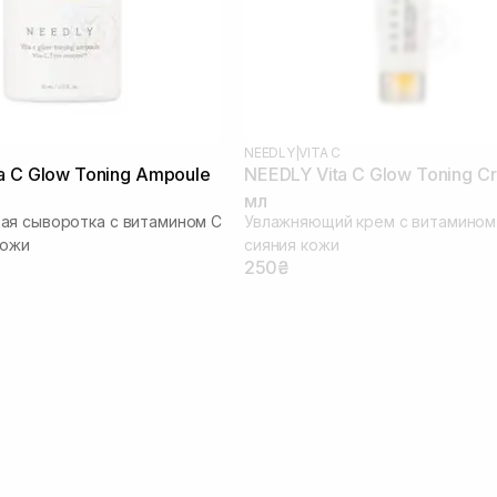
NEEDLY
|
VITA C
a C Glow Toning Ampoule
NEEDLY Vita C Glow Toning C
мл
я сыворотка с витамином С
Увлажняющий крем с витамином
кожи
сияния кожи
250₴