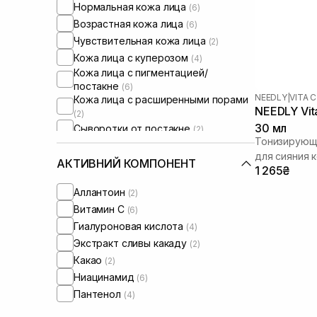
Нормальная кожа лица
(6)
Возрастная кожа лица
(6)
Чувствительная кожа лица
(2)
Кожа лица с куперозом
(4)
Кожа лица с пигментацией/
постакне
(6)
NEEDLY
|
VITA C
Кожа лица с расширенными порами
NEEDLY Vit
(2)
30 мл
Сыворотки от постакне
(2)
Тонизирующа
для сияния 
АКТИВНИЙ КОМПОНЕНТ
1 265₴
Аллантоин
(2)
Витамин C
(6)
Гиалуроновая кислота
(4)
Экстракт сливы какаду
(2)
Какао
(2)
Ниацинамид
(6)
Пантенол
(4)