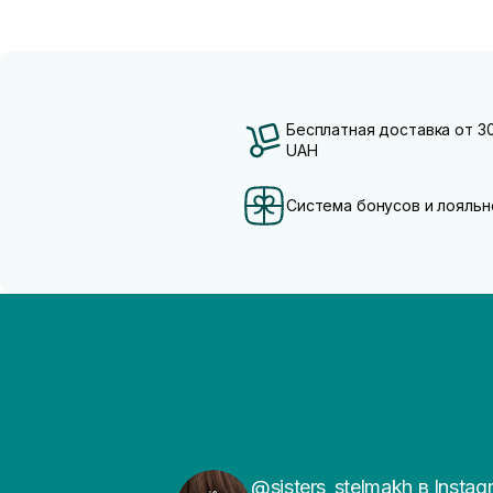
Бесплатная доставка от 3
UAH
Система бонусов и лояльн
@sisters_stelmakh в Instag