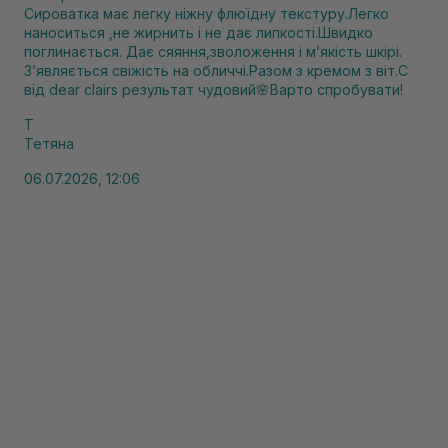
Сироватка має легку ніжну флюїдну текстуру.Легко
наноситься ,не жирнить і не дає липкості.Швидко
поглинається. Дає сяяння,зволоження і мʼякість шкірі.
Зʼявляється свіжість на обличчі.Разом з кремом з віт.С
від dear clairs результат чудовий🌸Варто спробувати!
Т
Тетяна
06.07.2026, 12:06