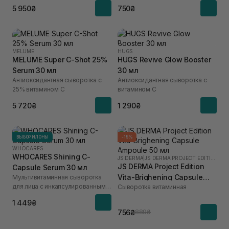
5 950₴
750₴
MELUME
HUGS
MELUME Super C-Shot 25%
HUGS Revive Glow Booster
Serum 30 мл
30 мл
Антиоксидантная сыворотка с
Антиоксидантная сыворотка с
25% витамином C
витамином C
5 720₴
1 290₴
ВЫБОР ИЛОНЫ
-15%
WHOCARES
WHOCARES Shining C-
JS DERMA
|
JS DERMA PROJECT EDITION
JS DERMA Project Edition
Capsule Serum 30 мл
Vita-Brighening Capsule
Мультивитаминная сыворотка
для лица с инкапсулированным
Сыворотка витаминная
Ampoule 50 мл
витамином C
1 449₴
756₴
889₴