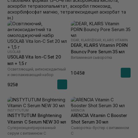
стабільних формах (3–О–етил аскорбінова кислота,
аскорбіл тетраізопальмітат, аскорбіл глюкозид,
аскорбілфосфат магнію, тетрагексидецил аскорбат та
ін.)
DEAR, KLAIRS
|
DEAR, KLAIRS VITAMIN
DEAR, KLAIRS Vitamin PDRN
Bouncy Pore Serum 35 мл
USOLAB
USOLAB Vita Ion-C Set 20
Витаминная сыворотка
мл + 1,5 г
Осветляющий, антиоксидантный
1 045₴
и омолаживающий набор
925₴
INSTYTUTUM
ARENCIA
INSTYTUTUM Brightening
ARENCIA Vitamin C Booster
Vitamin C Serum NEW 30 мл
Shot Serum 30 мл
Суперконцентрированный
Сыворотка-бустер с витамином
серум с витамином С
C