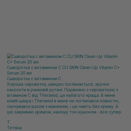
Сыворотка с витамином С CU SKIN Clean-Up Vitamin C+
Serum 20 мл
Сыворотка с витамином С
Хороша сироватка, швидко поглинається, зручно
наносити в ранковій рутині. Порівняно з сироваткою з
вітаміном С від Theramid, ця набагато краща. В мене
комбі шікіра і Theramid в мене не поглинався повністю,
скочувався разом з макіяжем, і це навіть без крему. А
цю закриваю кремом, наношу тон кушоном - все супер.
Т
Тетяна