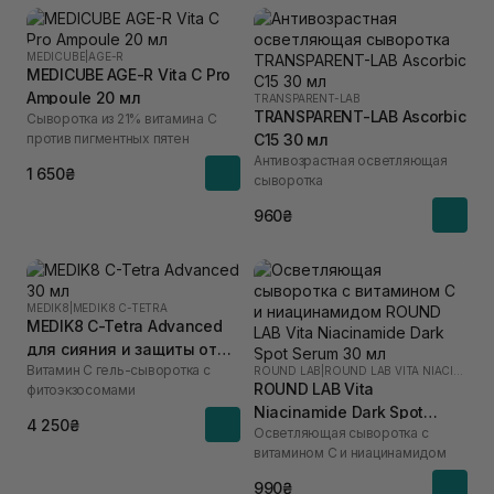
MEDICUBE
|
AGE-R
MEDICUBE AGE-R Vita C Pro
Ampoule 20 мл
TRANSPARENT-LAB
TRANSPARENT-LAB Ascorbic
Сыворотка из 21% витамина С
против пигментных пятен
C15 30 мл
Антивозрастная осветляющая
1 650₴
сыворотка
960₴
MEDIK8
|
MEDIK8 C-TETRA
MEDIK8 C-Tetra Advanced
для сияния и защиты от
Витамин С гель-сыворотка с
старения 30 мл
ROUND LAB
|
ROUND LAB VITA NIACINAMIDE
ROUND LAB Vita
фитоэкзосомами
Niacinamide Dark Spot
4 250₴
Осветляющая сыворотка с
Serum 30 мл
витамином C и ниацинамидом
990₴