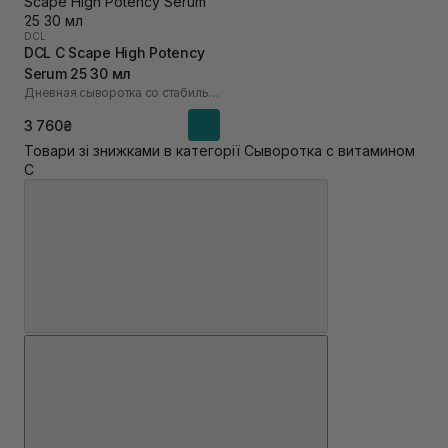
DCL
DCL C Scape High Potency
Serum 25 30 мл
Дневная сыворотка со стабильной формой витамина С 25%
3 760₴
Товари зі знижками в категорії Сыворотка с витамином
С