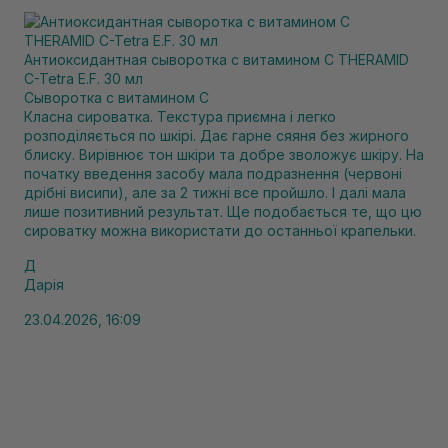
Антиоксидантная сыворотка с витамином C THERAMID
C-Tetra E.F. 30 мл
Сыворотка с витамином С
Класна сироватка. Текстура приємна і легко
розподіляється по шкірі. Дає гарне сяяня без жирного
блиску. Вирівнює тон шкіри та добре зволожує шкіру. На
початку введення засобу мала подразнення (червоні
дрібні висипи), але за 2 тижні все пройшло. І далі мала
лише позитивний результат. Ще подобається те, що цю
сироватку можна використати до останньої крапельки.
Д
Дарія
23.04.2026, 16:09