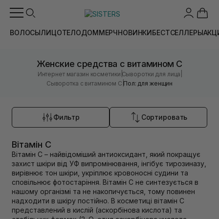
ВОЛОСЫ
ЛИЦО
ТЕЛО
ДОМ
МЕРЧ
НОВИНКИ
БЕСТСЕЛЛЕРЫ
АКЦ
Женские средства с витамином С
|
|
Интернет магазин косметики
Сыворотки для лица
|
Сыворотка с витамином С
Пол: для женщин
Фильтр
Сортировать
Вітамін С
Вітамін С – найвідоміший антиоксидант, який покращує
захист шкіри від УФ випромінювання, інгібує тирозиназу,
вирівнює тон шкіри, укріплює кровоносні судини та
сповільнює фотостаріння. Вітамін С не синтезується в
нашому організмі та не накопичується, тому повинен
надходити в шкіру постійно. В косметиці вітамін С
представлений в кислій (аскорбінова кислота) та