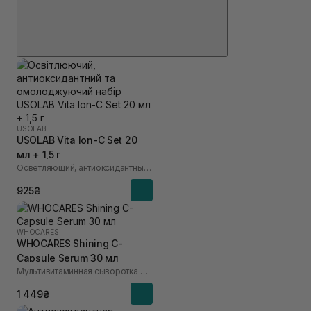
USOLAB
USOLAB Vita Ion-C Set 20
мл + 1,5 г
Осветляющий, антиоксидантный и омолаживающий набор
925₴
WHOCARES
WHOCARES Shining C-
Capsule Serum 30 мл
Мультивитаминная сыворотка для лица с инкапсулированным витамином C
1 449₴