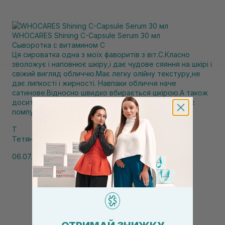
WHOCARES Shining C-Capsule Serum 30 мл
Сыворотка с витамином С
Ця сироватка одна з моїх фаворитів з віт.С.Класно
зволожує і наповнює шкіру,і дає чудове сяяння на шкірі і
свіжий вигляд обличчю.Має легку олійну текстуру,не
дає липкості і жирності. Навпаки обличчя наче
сатинове.Відносно швидко вбирається шкірою.А також
досить зручний формат пакування. Баночка яка має
помпу-це дуже зручно ! Варто спробувати💫
Т
Тетяна
06.07.2026, 11:51