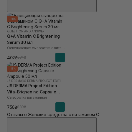
-30%
QUESTION AND ANSWER
Q+A Vitamin C Brightening
Serum 30 мл
Освещающая сыворотка с витамином C
402₴
574₴
-15%
JS DERMA
|
JS DERMA PROJECT EDITION
JS DERMA Project Edition
Vita-Brighening Capsule
Сыворотка витаминная
Ampoule 50 мл
756₴
889₴
Отзывы о Женские средства с витамином С