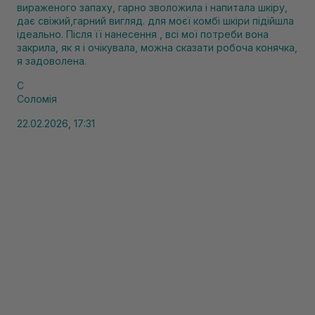
вираженого запаху, гарно зволожила і напитала шкіру,
дає свіжий,гарний вигляд. для моєї комбі шкіри підійшла
ідеально. Після її нанесення , всі мої потреби вона
закрила, як я і очікувала, можна сказати робоча конячка,
я задоволена.
С
Соломія
22.02.2026, 17:31