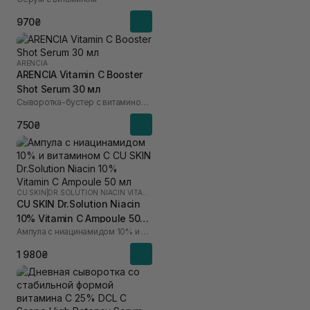
970₴
ARENCIA
ARENCIA Vitamin C Booster
Shot Serum 30 мл
Сыворотка-бустер с витамином C
750₴
CU SKIN
|
DR.SOLUTION NIACIN VITAMIN C
CU SKIN Dr.Solution Niacin
10% Vitamin C Ampoule 50
Ампула с ниацинамидом 10% и витамином C
мл
1 980₴