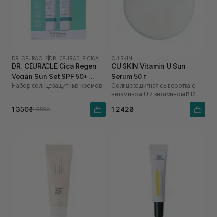
DR. CEURACLE
|
DR. CEURACLE CICA REGEN
CU SKIN
DR. CEURACLE Cica Regen
CU SKIN Vitamin U Sun
Vegan Sun Set SPF 50+
Serum 50 г
Набор солнцезащитных кремов
Солнцезащитная сыворотка с
PA++++
витамином U и витамином B12
1 350₴
1 242₴
1 550₴