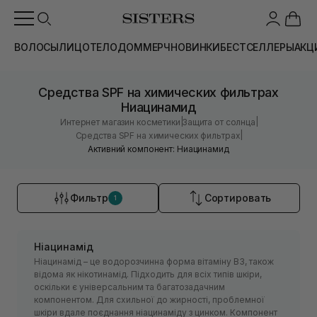
ВОЛОСЫ
ЛИЦО
ТЕЛО
ДОМ
МЕРЧ
НОВИНКИ
БЕСТСЕЛЛЕРЫ
АКЦ
Средства SPF на химических фильтрах
Ниацинамид
|
|
Интернет магазин косметики
Защита от солнца
|
Средства SPF на химических фильтрах
Активний компонент: Ниацинамид
Фильтр
Сортировать
1
Ніацинамід
Ніацинамід – це водорозчинна форма вітаміну B3, також
відома як нікотинамід. Підходить для всіх типів шкіри,
оскільки є універсальним та багатозадачним
компонентом. Для схильної до жирності, проблемної
шкіри вдале поєднання ніацинаміду з цинком. Компонент