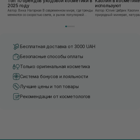
Топ 10 брендов уходовой косметики в
Каолин в косметике:
2025 году
используют
Автор: Вика Нагорная В современном мире, где тренды
Автор: Юлия Цебрик Каолин в косметологии – это
меняются со скоростью света, а рынок популярной
природный минерал, натурал
косметики переполнен новыми предложениями, выбор
имеет множество преимущес
средства для ухода становится настоящим вызовом....
головы, благодаря большому 
Бесплатная доставка от 3000 UAH
Безопасные способы оплаты
Только оригинальная косметика
Система бонусов и лояльности
Лучшие цены и топ товары
Рекомендации от косметологов