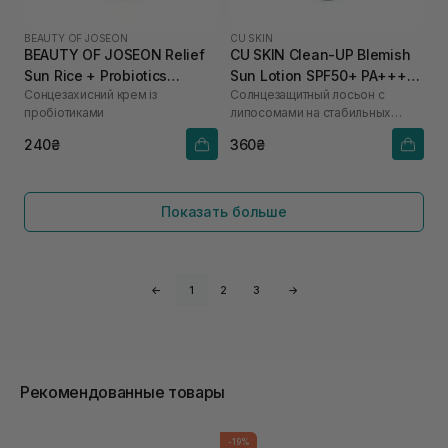
BEAUTY OF JOSEON
CU SKIN
BEAUTY OF JOSEON Relief
CU SKIN Clean-UP Blemish
Sun Rice + Probiotics
Sun Lotion SPF50+ PA++++
Сонцезахисний крем із
Солнцезащитный лосьон с
SPF50+ PA++++ 10 мл
15 мл
пробіотиками
липосомами на стабильных
фильтрах
240₴
360₴
Показать больше
←
1
2
3
→
Рекомендованные товары
-19%