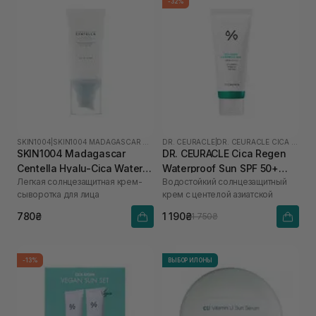
-32%
SKIN1004
|
SKIN1004 MADAGASCAR CENTELLA HYALU-CICA
DR. CEURACLE
|
DR. CEURACLE CICA REGEN
SKIN1004 Madagascar
DR. CEURACLE Cica Regen
Centella Hyalu-Cica Water-
Waterproof Sun SPF 50+
Легкая солнцезащитная крем-
Водостойкий солнцезащитный
Fit Sun Serum SPF50+
PA++++ 100 мл
сыворотка для лица
крем с центелой азиатской
PA++++ 50 мл
780₴
1 190₴
1 750₴
-13%
ВЫБОР ИЛОНЫ