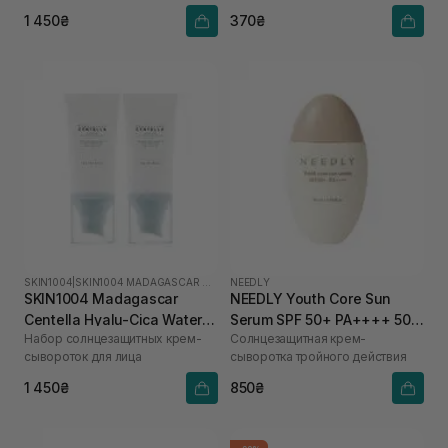
1 450₴
370₴
SKIN1004
|
SKIN1004 MADAGASCAR CENTELLA HYALU-CICA
NEEDLY
SKIN1004 Madagascar
NEEDLY Youth Core Sun
Centella Hyalu-Cica Water-
Serum SPF 50+ PA++++ 50
Набор солнцезащитных крем-
Солнцезащитная крем-
Fit Sun Serum
мл
сывороток для лица
сыворотка тройного действия
1 450₴
850₴