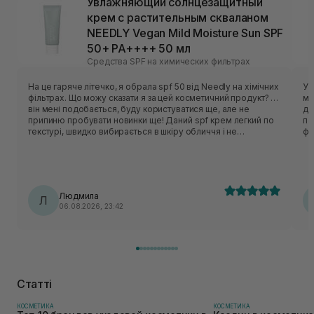
Увлажняющий солнцезащитный
крем с растительным скваланом
NEEDLY Vegan Mild Moisture Sun SPF
50+ PA++++ 50 мл
Средства SPF на химических фильтрах
На це гаряче літечко, я обрала spf 50 від Needly на хімічних
У 
фільтрах. Що можу сказати я за цей косметичний продукт? …
ме
він мені подобається, буду користуватися ще, але не
ді
припиню пробувати новинки ще! Даний spf крем легкий по
пече. Тільки от почула
текстурі, швидко вибирається в шкіру обличчя і не
фо
відчувається липкість чи важкість по текстурі. Ціна доступна,
за
обʼєм оптимальний. Запах не специфічний, звичайний,
висипів не викликав. Додаткову пігментацію на обличчі не
помітила. Тому вважаю, що косметичний продукт вартий
уваги однозначно.
Людмила
Л
06.08.2026, 23:42
Статті
КОСМЕТИКА
КОСМЕТИКА