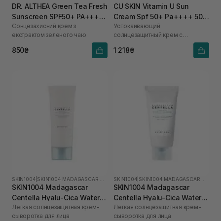
DR. ALTHEA Green Tea Fresh
CU SKIN Vitamin U Sun
Sunscreen SPF50+ PA++++
Cream Spf 50+ Pa++++ 50
Сонцезахисний крем з
Успокаивающий
45 мл
мл
екстрактом зеленого чаю
солнцезащитный крем с
витамином U и пептидами
850₴
1 218₴
SKIN1004
|
SKIN1004 MADAGASCAR CENTELLA HYALU-CICA
SKIN1004
|
SKIN1004 MADAGASCAR CENTELLA HYALU-CICA
SKIN1004 Madagascar
SKIN1004 Madagascar
Centella Hyalu-Cica Water-
Centella Hyalu-Cica Water-
Легкая солнцезащитная крем-
Легкая солнцезащитная крем-
Fit Sun Serum SPF50+
Fit Sun Serum SPF50+
сыворотка для лица
сыворотка для лица
PA++++ 100 мл
PA++++ 15 мл