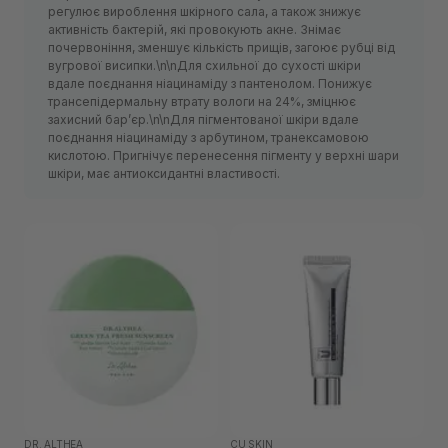
регулює вироблення шкірного сала, а також знижує
активність бактерій, які провокують акне. Знімає
почервоніння, зменшує кількість прищів, загоює рубці від
вугрової висипки.\n\nДля схильної до сухості шкіри
вдале поєднання ніацинаміду з пантенолом. Понижує
трансепідермальну втрату вологи на 24%, зміцнює
захисний барʼєр.\n\nДля пігментованої шкіри вдале
поєднання ніацинаміду з арбутином, транексамовою
кислотою. Пригнічує перенесення пігменту у верхні шари
шкіри, має антиоксидантні властивості.
DR. ALTHEA
CU SKIN