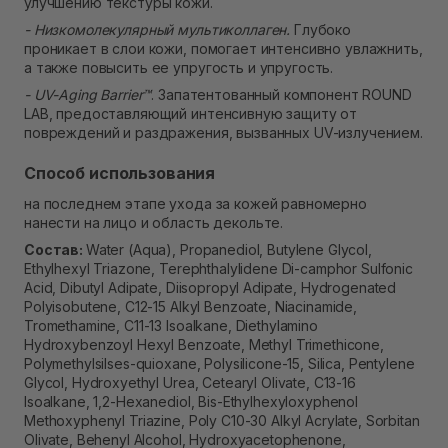
улучшению текстуры кожи.
- Низкомолекулярный мультиколлаген.
Глубоко
проникает в слои кожи, помогает интенсивно увлажнить,
а также повысить ее упругость и упругость.
- UV-Aging Barrier™
. Запатентованный компонент ROUND
LAB, предоставляющий интенсивную защиту от
повреждений и раздражения, вызванных UV-излучением.
Способ использования
на последнем этапе ухода за кожей равномерно
нанести на лицо и область декольте.
Состав:
Water (Aqua), Propanediol, Butylene Glycol,
Ethylhexyl Triazone, Terephthalylidene Di-camphor Sulfonic
Acid, Dibutyl Adipate, Diisopropyl Adipate, Hydrogenated
Polyisobutene, C12-15 Alkyl Benzoate, Niacinamide,
Tromethamine, C11-13 Isoalkane, Diethylamino
Hydroxybenzoyl Hexyl Benzoate, Methyl Trimethicone,
Polymethylsilses-quioxane, Polysilicone-15, Silica, Pentylene
Glycol, Hydroxyethyl Urea, Cetearyl Olivate, C13-16
Isoalkane, 1,2-Hexanediol, Bis-Ethylhexyloxyphenol
Methoxyphenyl Triazine, Poly C10-30 Alkyl Acrylate, Sorbitan
Olivate, Behenyl Alcohol, Hydroxyacetophenone,