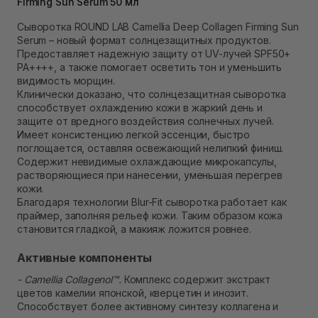
Самовывоз Ровно
Firming Sun Serum 50 мл
Нет в наличии!
Сыворотка ROUND LAB Camellia Deep Collagen Firming Sun
Самовывоз г. Ровно, ул. Кулика и Гудачека 23 (ТЦ
Serum – новый формат солнцезащитных продуктов.
Экватор)
Нет в наличии!
Предоставляет надежную защиту от UV-лучей SPF50+
PA++++, а также помогает осветить тон и уменьшить
видимость морщин.
Клинически доказано, что солнцезащитная сыворотка
способствует охлаждению кожи в жаркий день и
защите от вредного воздействия солнечных лучей.
Имеет консистенцию легкой эссенции, быстро
поглощается, оставляя освежающий нелипкий финиш.
Содержит невидимые охлаждающие микрокапсулы,
растворяющиеся при нанесении, уменьшая перегрев
кожи.
Благодаря технологии Blur-Fit сыворотка работает как
праймер, заполняя рельеф кожи. Таким образом кожа
становится гладкой, а макияж ложится ровнее.
Активные компоненты
- Camellia Collagenol™.
Комплекс содержит экстракт
цветов камелии японской, кверцетин и инозит.
Способствует более активному синтезу коллагена и