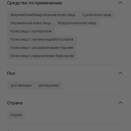
Средство по применению
Жирная/комбинированная кожа лица
Сухая кожа лица
Нормальная кожа лица
Возрастная кожа лица
Кожа лица с куперозом
Кожа лица с пигментацией/постакне
Кожа лица с расширенными порами
Кожа лица с нарушенным барьером
Пол
для женщин
для мужчин
Страна
Корея