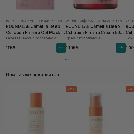
ROUND LAB
|
CAMELLIA DEEP COLLAGEN
ROUND LAB
|
CAMELLIA DEEP COLLAGEN
ROUN
ROUND LAB Camellia Deep
ROUND LAB Camellia Deep
ROU
Collagen Firming Gel Mask 1
Collagen Firming Cream 50
Col
Гелевая маска с коллагеном
Крем с коллагеном
шт
мл
мл
195₴
1 195₴
1 0
Вам также понравится
-35%
-69