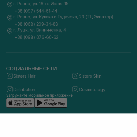
г. Ровно, ул. 16-го Июля, 15
+38 (097) 544-61-44
г. Ровно, ул. Кулика и Гудачека, 23 (ТЦ Экватор)
+38 (068) 209-34-88
г. Луцк, ул. Винниченка, 4
+38 (098) 076-60-62
СОЦИАЛЬНЫЕ СЕТИ
Sisters Hair
Sisters Skin
Distribution
Cosmetology
Загружайте мобильное приложение
© 2026 sisters.co.ua. Все права защищены