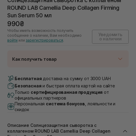
Солнцезащитная сыворотка с коллагеном
ROUND LAB Camellia Deep Collagen Firming
Sun Serum 50 мл
990₴
Чтобы иметь возможность получить
Уведомить
сообщение о наличии, Вам необходимо
о наличии
войти
или
зарегистрироваться
.
Как получить товар
Доставка Новой Почтой
Нет в наличии!
Бесплатная
доставка на сумму от 3000 UAH
Самовывоз г. Луцк, Винниченка 4
Безопасная
и быстрая оплата картой на сайте
Нет в наличии!
Только
сертифицированная продукция
от
Самовывоз г. Львов, ул. Академика Подстригача,
официальных партнеров
1В (Duck's Lake)
Персональная
система бонусов
, лояльности и
Нет в наличии!
скидок
Самовывоз Львов (Ивана Франко 36)
Нет в наличии!
Самовывоз г. Львов ул. Степана Бандеры 43
Описание Солнцезащитная сыворотка с
Нет в наличии!
коллагеном ROUND LAB Camellia Deep Collagen