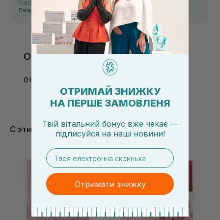
Состав средства может изменяться производителем.
Перед использованием ознакомьтесь с информацией на упаковке.
Отзывы
0 Отзывов
ОТРИМАЙ ЗНИЖКУ
НА ПЕРШЕ ЗАМОВЛЕНЯ
Твій вітальний бонус вже чекає —
С этим товаром покупают
підписуйся
на
наші новини!
email
Отримати знижку