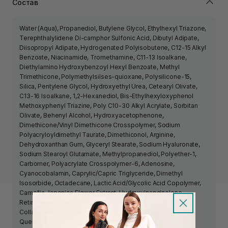
Состав
Water (Aqua), Propanediol, Butylene Glycol, Ethylhexyl Triazone,
Terephthalylidene Di-camphor Sulfonic Acid, Dibutyl Adipate,
Diisopropyl Adipate, Hydrogenated Polyisobutene, C12-15 Alkyl
Benzoate, Niacinamide, Tromethamine, C11-13 Isoalkane,
Diethylamino Hydroxybenzoyl Hexyl Benzoate, Methyl
Trimethicone, Polymethylsilses-quioxane, Polysilicone-15,
Silica, Pentylene Glycol, Hydroxyethyl Urea, Cetearyl Olivate,
C13-16 Isoalkane, 1,2-Hexanediol, Bis-Ethylhexyloxyphenol
Methoxyphenyl Triazine, Poly C10-30 Alkyl Acrylate, Sorbitan
Olivate, Behenyl Alcohol, Hydroxyacetophenone,
Dimethicone/Vinyl Dimethicone Crosspolymer, Sodium
Polyacryloyldimethyl Taurate, Dimethiconol, Arginine,
Dehydroxanthan Gum, Glyceryl Stearate, Sodium Hyaluronate,
Sodium Stearoyl Glutamate, Methylpropanediol, Polyether-1,
Carbomer, Polyacrylate Crosspolymer-6, Adenosine,
Cyanocobalamin, Caprylic/Capric Triglyceride, Dimethyl
Isosorbide, Octadecane, Lactic Acid/Glycolic Acid Copolymer,
Camellia Japonica Flower Extract, Hydroxyinapcinolone
Retinoate, Glycerin, Hydrolyzed Collagen, Inositol, Soluble
Collagen, Caprylyl Glycol, Xanthan Gum, Ethylhexylglycerin,
Quercetin.