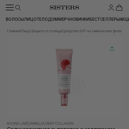
ВОЛОСЫ
ЛИЦО
ТЕЛО
ДОМ
МЕРЧ
НОВИНКИ
БЕСТСЕЛЛЕРЫ
АКЦ
Главная
Лицо
Защита от солнца
Средства SPF на химических фильтра
|
|
|
ROUND LAB
|
CAMELLIA DEEP COLLAGEN