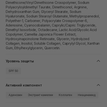
Dimethicone/Vinyl Dimethicone Crosspolymer, Sodium
Polyacryloyldimethyl Taurate, Dimethiconol, Arginine,
Dehydroxanthan Gum, Glyceryl Stearate, Sodium
Hyaluronate, Sodium Stearoyl Glutamate, Methylpropanediol,
Polyether-1, Carbomer, Polyacrylate Crosspolymer-6,
Adenosine, Cyanocobalamin, Caprylic/Capric Triglyceride,
Dimethyl Isosorbide, Octadecane, Lactic Acid/Glycolic Acid
Copolymer, Camellia Japonica Flower Extract,
Hydroxyinapcinolone Retinoate, Glycerin, Hydrolyzed
Collagen, Inositol, Soluble Collagen, Caprylyl Glycol, Xanthan
Gum, Ethylhexylglycerin, Quercetin.
Уровень защиты
SPF 50
Активний компонент
Аденозин
Экстракт камелии
Коллаген
Ниацинамид