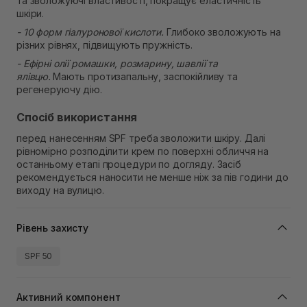
та зволожуючі властивості, покращує еластичність
шкіри.
- 10 форм гіалуронової кислоти.
Глибоко зволожують на
різних рівнях, підвищують пружність.
- Ефірні олії ромашки, розмарину, шавлії та
ялівцю.
Мають протизапальну, заспокійливу та
регенеруючу дію.
Спосіб використання
перед нанесенням SPF треба зволожити шкіру. Далі
рівномірно розподілити крем по поверхні обличчя на
останньому етапі процедури по догляду. Засіб
рекомендується наносити не менше ніж за пів години до
виходу на вулицю.
Рівень захисту
SPF 50
Активний компонент