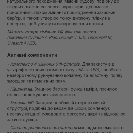
натурального походження. Маючи будову, подібну до
ліпідних пластів рогового шару шкіри, допомагає
природним шляхом зміцнити пошкоджений захисний
бар’єр, а також утворює тонку дихаючу плівку на
поверхні, щоб уникнути випаровування вологи.
Містить чотири хімічних УФ-фільтрів нового
покоління (Uvinul® A Plus, Uvinul® T 150, Tinosorb® M,
Uvasorb® HEB).
Активні компоненти
- Комплекс з 4 хімічних УФ-фільтрів.
Для захисту від
ультрафіолетових променів типу UVA та UVB, запобігає
незворотному руйнуванню колагену та еластину, появу
зморшок та пігментних плям.
- Ніацинамід.
Зміцнює бар’єрні функції шкіри, посилює
ефект зволожуючих компонентів.
- Керамід NP.
Завдяки особливій стереохімічній
структурі, подібній до керамідів шкіри, компенсує
нестачу ліпідної складової в роговому шарі та відновлює
захисні функції.
- Сквалан рослинного походження
має відмінні емолентні