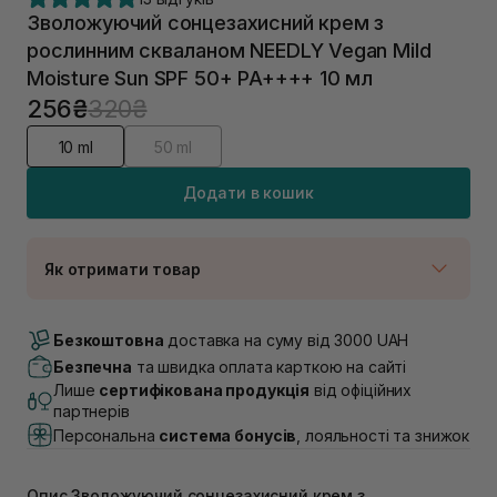
Зволожуючий сонцезахисний крем з
рослинним скваланом NEEDLY Vegan Mild
Moisture Sun SPF 50+ PA++++ 10 мл
256₴
320₴
10 ml
50 ml
Додати в кошик
Як отримати товар
Доставка Новою Поштою
Немає в наявності!
Безкоштовна
доставка на суму від 3000 UAH
Самовивіз м. Луцьк, вул. Винниченка 4
Безпечна
та швидка оплата карткою на сайті
В наявності
Лише
сертифікована продукція
від офіційних
Самовивіз м. Львів, вул. Академіка Підстригача, 1В
партнерів
(Duck’s Lake)
Персональна
система бонусів
, лояльності та знижок
Немає в наявності!
Самовивіз м. Львів, вул. Івана Франка 36
В наявності
Опис Зволожуючий сонцезахисний крем з