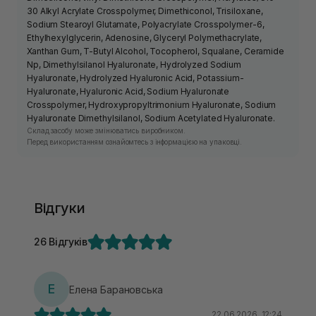
30 Alkyl Acrylate Crosspolymer, Dimethiconol, Trisiloxane,
Sodium Stearoyl Glutamate, Polyacrylate Crosspolymer-6,
Ethylhexylglycerin, Adenosine, Glyceryl Polymethacrylate,
Xanthan Gum, T-Butyl Alcohol, Tocopherol, Squalane, Ceramide
Np, Dimethylsilanol Hyaluronate, Hydrolyzed Sodium
Hyaluronate, Hydrolyzed Hyaluronic Acid, Potassium-
Hyaluronate, Hyaluronic Acid, Sodium Hyaluronate
Crosspolymer, Hydroxypropyltrimonium Hyaluronate, Sodium
Hyaluronate Dimethylsilanol, Sodium Acetylated Hyaluronate.
Склад засобу може змінюватись виробником.
Перед використанням ознайомтесь з інформацією на упаковці.
Відгуки
26 Відгуків
Е
Елена Барановська
22.06.2026, 12:24