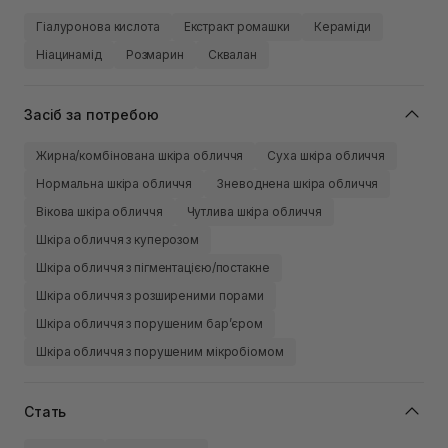
Гіалуронова кислота
Екстракт ромашки
Кераміди
Ніацинамід
Розмарин
Сквалан
Засіб за потребою
Жирна/комбінована шкіра обличчя
Суха шкіра обличчя
Нормальна шкіра обличчя
Зневоднена шкіра обличчя
Вікова шкіра обличчя
Чутлива шкіра обличчя
Шкіра обличчя з куперозом
Шкіра обличчя з пігментацією/постакне
Шкіра обличчя з розширеними порами
Шкіра обличчя з порушеним барʼєром
Шкіра обличчя з порушеним мікробіомом
Стать