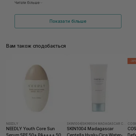
м'яка, сяюча (але в міру). Крем поглинається
Читати більше
добре, не скочується і гарно захищає від сонця.
Викликає бажання повторювати покупку
Показати більше
Вам також сподобається
-20
NEEDLY
SKIN1004
|
SKIN1004 MADAGASCAR CENTELLA HYALU-CICA
COSM
NEEDLY Youth Core Sun
SKIN1004 Madagascar
COS
Serum SPF 50+ PA++++ 50
Centella Hyalu-Cica Water-Fit
Def