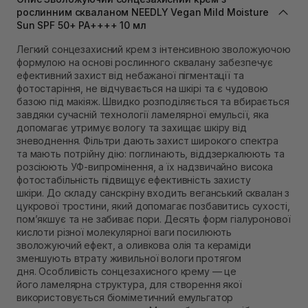
Самовивіз м. Львів, вул. Степана Бандери 45
рослинним скваланом NEEDLY Vegan Mild Moisture
В наявності
Sun SPF 50+ PA++++ 10 мл
Самовивіз м. Рівне, вул. 16-го Липня, 15
Легкий сонцезахисний крем з інтенсивною зволожуючою
В наявності
формулою на основі рослинного сквалану забезпечує
Самовивіз м. Рівне, вул. Кулика і Гудачека 23 (ТЦ
ефективний захист від небажаної пігментації та
Екватор)
фотостаріння, не відчувається на шкірі та є чудовою
Немає в наявності!
базою під макіяж. Швидко розподіляється та вбирається
завдяки сучасній технології ламелярної емульсії, яка
допомагає утримує вологу та захищає шкіру від
зневоднення. Фільтри дають захист широкого спектра
та мають потрійну дію: поглинають, віддзеркалюють та
розсіюють УФ-випромінення, а їх надзвичайно висока
фотостабільність підвищує ефективність захисту
шкіри. До складу санскріну входить веганський сквалан з
цукрової тростини, який допомагає позбавитись сухості,
пом’якшує та не забиває пори. Десять форм гіалуронової
кислоти різної молекулярної ваги посилюють
зволожуючий ефект, а оливкова олія та кераміди
зменшують втрату живильної вологи протягом
дня. Особливість сонцезахисного крему — це
його ламелярна структура, для створення якої
використовується біоміметичний емульгатор