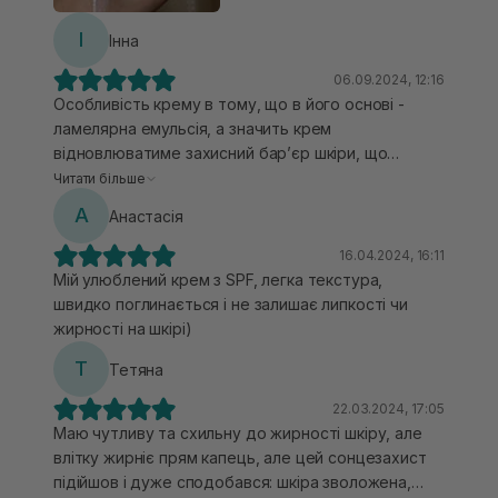
І
Інна
06.09.2024, 12:16
Особливість крему в тому, що в його основі -
ламелярна емульсія, а значить крем
відновлюватиме захисний барʼєр шкіри, що
актуально для тих, хто лікує акне. Також у складі
Читати більше
є ніацинамід, кераміди, комплекс гіалуронової
А
Анастасія
кислоти - засіб фактично замінює зволожуючий
крем. Текстура відносно легка, крем швидко
16.04.2024, 16:11
вбирається в шкіру. Зі своєю функцією
Мій улюблений крем з SPF, легка текстура,
справляється, не липкий, не скочується, підійде
швидко поглинається і не залишає липкості чи
для чутливої шкіри.
жирності на шкірі)
Т
Тетяна
22.03.2024, 17:05
Маю чутливу та схильну до жирності шкіру, але
влітку жирніє прям капець, але цей сонцезахист
підійшов і дуже сподобався: шкіра зволожена,