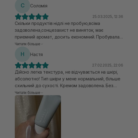
С
Соломія
25.03.2025, 12:36
Скільки продуктів нідлі не пробую,всіма
задоволена,сонцезахист не виняток, має
приємний аромат, досить економний. Пробувала
досить багато сонцезахистів, цей один з кращих,
Читати більше
але все таки, варто зазначити, що краще він
Н
Настя
підійде для сухої шкіри, в мене комбі шкіра ,то
було не значне відчуття його на обличчі при
27.02.2025, 22:06
нанесенні, я люблю більш легкі текстури,проте не
Дійсно легка текстура, не відчувається на шкірі,
можу сказати, що це значний недолік
абсолютно! Тип шкіри у мене нормальний, більше
схильний до сухості. Кремом задоволена. Без
поняття чому відтягувала з покупкою спф. Не
Читати більше
знаю, чи через користування спф, але плямки
червоні, які у мене на щоках можуть бути, стали
менш помітними.