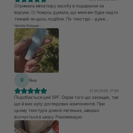
Отримала мініатюру засобу в подарунок за
відгуки. ❤️‍🔥 Чомусь думала, що мені він буде надто
тяжкий чи щось подібне. По текстурі - дуже
легка, приємна та невагома, схожа на легенький
Читати більше
крем. Досить гарно наноситься, спочатку є
відчуття вологості та блиск, але протягом 10-15 хв
«всідається на шкірі» (маю комбіновану шкіру,
чутливу та схильну до утворень комедонів).
Абсолютно не пече в очі, не подразнює чутливу
шкіру. Продукт має легкий косметичний аромат,
який не є навʼязливим. Також подобається, що
засіб додатково ніби зволожує шкіру і в
Я
Яна
результаті на цей продукт гарно лягає ВВ-крем,
який не скочується впродовж дня. ☺️
21.06.2026, 17:56
Подобається цей SPF. Окрім того що захищає, так
ще й має купу доглядових компонентів. При
цьому текстура доволі легенька, швидко
всочується в шкіру. Рекомендую