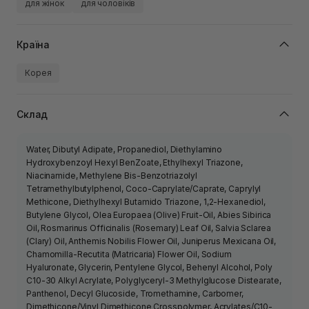
для жінок
для чоловіків
Країна
Корея
Склад
Water, Dibutyl Adipate, Propanediol, Diethylamino
Hydroxybenzoyl Hexyl BenZoate, Ethylhexyl Triazone,
Niacinamide, Methylene Bis-Benzotriazolyl
Tetramethylbutylphenol, Coco-Caprylate/Caprate, Caprylyl
Methicone, Diethylhexyl Butamido Triazone, 1,2-Hexanediol,
Butylene Glycol, Olea Europaea (Olive) Fruit-Oil, Abies Sibirica
Oil, Rosmarinus Officinalis (Rosemary) Leaf Oil, Salvia Sclarea
(Clary) Oil, Anthemis Nobilis Flower Oil, Juniperus Mexicana Oil,
Chamomilla-Recutita (Matricaria) Flower Oil, Sodium
Hyaluronate, Glycerin, Pentylene Glycol, Behenyl Alcohol, Poly
C10-30 Alkyl Acrylate, Polyglyceryl-3 Methylglucose Distearate,
Panthenol, Decyl Glucoside, Tromethamine, Carbomer,
Dimethicone/Vinyl Dimethicone Crosspolymer, Acrylates/C10-