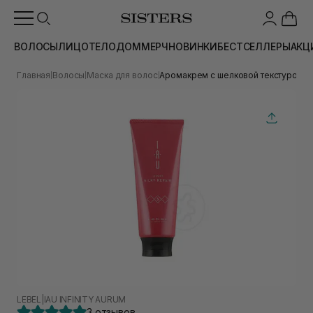
ВОЛОСЫ
ЛИЦО
ТЕЛО
ДОМ
МЕРЧ
НОВИНКИ
БЕСТСЕЛЛЕРЫ
АКЦ
Главная
Волосы
Маска для волос
Аромакрем с шелковой текстурой для
|
|
|
LEBEL
|
IAU INFINITY AURUM
3 отзывов