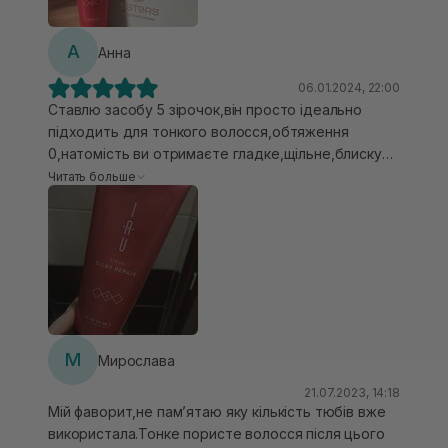
А
Анна
06.01.2024, 22:00
Ставлю засобу 5 зірочок,він просто ідеально
підходить для тонкого волосся,обтяження
0,натомість ви отримаєте гладке,щільне,блискуче
волосся,має приємний запах і став ще одним моїм
Читать больше
улюбленим засобом у догляді за волоссям.
М
Мирослава
21.07.2023, 14:18
Мій фаворит,не памʼятаю яку кількість тюбів вже
використала.Тонке пористе волосся після цього