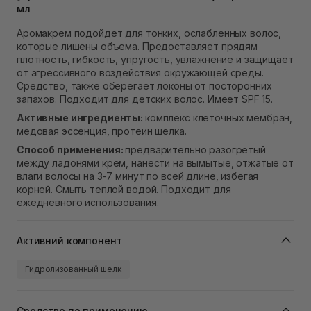
мл
Самовывоз Ровно
В наличии
Аромакрем подойдет для тонких, ослабленных волос,
Самовывоз г. Ровно, ул. Кулика и Гудачека 23 (ТЦ
которые лишены объема. Предоставляет прядям
Экватор)
плотность, гибкость, упругость, увлажнение и защищает
В наличии
от агрессивного воздействия окружающей среды.
Средство, также оберегает локоны от посторонних
запахов. Подходит для детских волос. Имеет SPF 15.
Активные ингредиенты:
комплекс клеточных мембран,
медовая эссенция, протеин шелка.
Способ применения:
предварительно разогретый
между ладонями крем, нанести на вымытые, отжатые от
влаги волосы на 3-7 минут по всей длине, избегая
корней. Смыть теплой водой. Подходит для
ежедневного использования.
Активний компонент
Гидролизованный шелк
Средство по применению