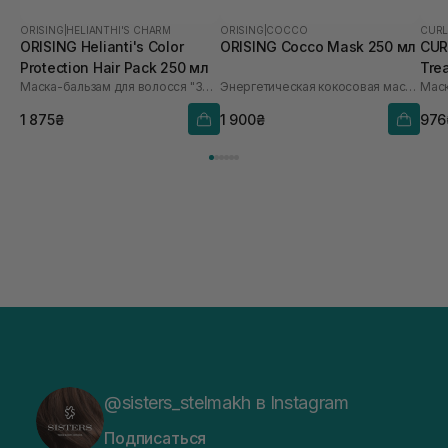
ORISING
|
HELIANTHI'S CHARM
ORISING
|
COCCO
CURL
ORISING Helianti's Color
ORISING Cocco Mask 250 мл
CUR
Protection Hair Pack 250 мл
Tre
Маска-бальзам для волосся "Защита цвета"
Энергетическая кокосовая маска для волос
Маск
1 875₴
1 900₴
976
@sisters_stelmakh в Instagram
Подписаться