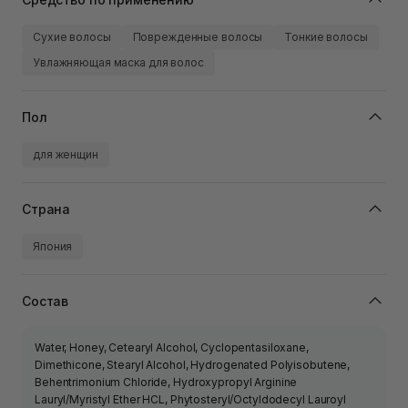
Сухие волосы
Поврежденные волосы
Тонкие волосы
Увлажняющая маска для волос
Пол
для женщин
Страна
Япония
Состав
Water, Honey, Cetearyl Alcohol, Cyclopentasiloxane,
Dimethicone, Stearyl Alcohol, Hydrogenated Polyisobutene,
Behentrimonium Chloride, Hydroxypropyl Arginine
Lauryl/Myristyl Ether HCL, Phytosteryl/Octyldodecyl Lauroyl