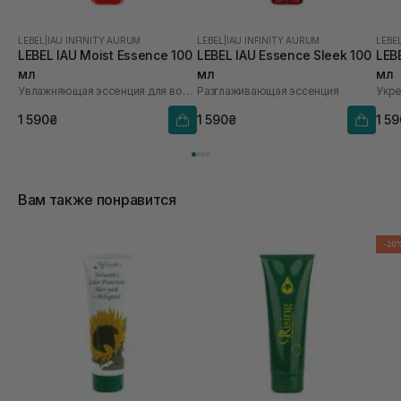
LEBEL
|
IAU INFINITY AURUM
LEBEL
|
IAU INFINITY AURUM
LEBE
LEBEL IAU Moist Essence 100
LEBEL IAU Essence Sleek 100
LEBE
мл
мл
мл
Увлажняющая эссенция для волос
Разглаживающая эссенция
Укр
1 590₴
1 590₴
1 5
Вам также понравится
-20