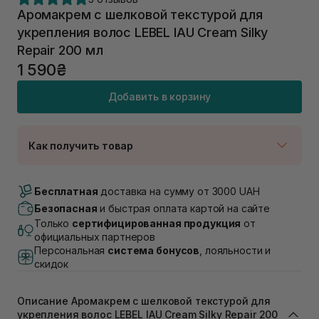
Аромакрем с шелковой текстурой для
укрепления волос LEBEL IAU Cream Silky
Repair 200 мл
1 590₴
Добавить в корзину
Как получить товар
Доставка Новой Почтой
В наличии
Бесплатная
доставка на сумму от 3000 UAH
Самовывоз г. Луцк, Винниченка 4
Безопасная
и быстрая оплата картой на сайте
В наличии
Только
сертифицированная продукция
от
Самовывоз г. Львов, ул. Академика Подстригача,
официальных партнеров
1В (Duck's Lake)
Персональная
система бонусов
, лояльности и
В наличии
скидок
Самовывоз Львов (Ивана Франко 36)
В наличии
Описание Аромакрем с шелковой текстурой для
Самовывоз г. Львов ул. Степана Бандеры 43
укрепления волос LEBEL IAU Cream Silky Repair 200
В наличии