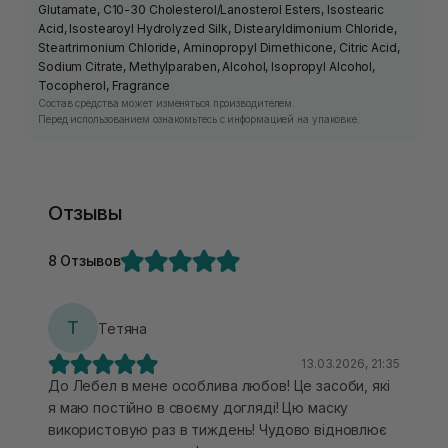
Glutamate, C10-30 Cholesterol/Lanosterol Esters, Isostearic
Acid, Isostearoyl Hydrolyzed Silk, Distearyldimonium Chloride,
Steartrimonium Chloride, Aminopropyl Dimethicone, Citric Acid,
Sodium Citrate, Methylparaben, Alcohol, Isopropyl Alcohol,
Tocopherol, Fragrance
Состав средства может изменяться производителем.
Перед использованием ознакомьтесь с информацией на упаковке.
Отзывы
8 Отзывов
Т
Тетяна
13.03.2026, 21:35
До Лебел в мене особлива любов! Це засоби, які
я маю постійно в своєму догляді! Цю маску
використовую раз в тиждень! Чудово відновлює