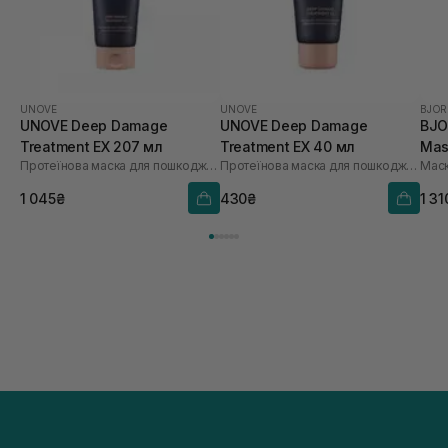
UNOVE
UNOVE
BJOR
UNOVE Deep Damage
UNOVE Deep Damage
BJO
Treatment EX 207 мл
Treatment EX 40 мл
Mas
Протеїнова маска для пошкодженого волосся DR.FORHAIR
Протеїнова маска для пошкодженого волосся DR.FORHAIR
Маск
1 045₴
430₴
1 31