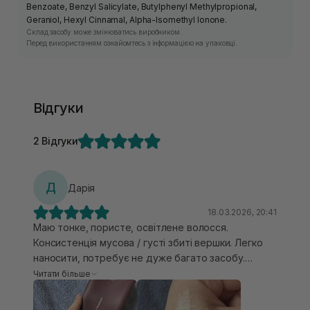
Benzoate, Benzyl Salicylate, Butylphenyl Methylpropional,
Geraniol, Hexyl Cinnamal, Alpha-Isomethyl Ionone.
Склад засобу може змінюватись виробником.
Перед використанням ознайомтесь з інформацією на упаковці.
Відгуки
2 Відгуки
Д
Дарія
18.03.2026, 20:41
Маю тонке, пористе, освітлене волосся.
Консистенція мусова / густі збиті вершки. Легко
наносити, потребує не дуже багато засобу.
Проте його дію я не до кінця розумію і бачу. Так,
Читати більше
волосся стає жорсткішим (протеїни працюють), є
пухнастість, яку можна прибрати кондиціонером