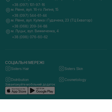
+38 (097) 101-97-16
м. Рівне, вул. 16-го Липня, 15
+38 (097) 544-61-44
м. Рівне, вул. Кулика і Гудачека, 23 (ТЦ Екватор)
+38 (068) 209-34-88
м. Луцьк, вул. Винниченка, 4
+38 (098) 076-60-62
СОЦІАЛЬНІ МЕРЕЖІ
Sisters Hair
Sisters Skin
Distribution
Cosmetology
Завантажуйте мобільний додаток