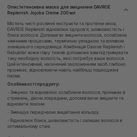
В наявності
Опис Інтенсивна маска для зміцнення DAVROE
Самовивіз м. Львів, вул. Степана Бандери 45
Replenish Jojoba Creme 200 мл
В наявності
Містить чисті рослинні екстракти та протеїни кіноа,
Самовивіз м. Рівне, вул. 16-го Липня, 15
DAVROE Replenish відновлює здоров’я, шовковистість і
В наявності
блиск волосся. Допомагає зміцнити волосся, ослаблене
Самовивіз м. Рівне, вул. Кулика і Гудачека 23 (ТЦ
хімічними процесами, термічною укладкою та впливом
Екватор)
зовнішнього середовища. Комбінація Davroe Replenish і
Немає в наявності!
Rebuilder кожні пару тижнів допоможе вам підтримувати
таку необхідну вологість, якої потребує ваше волосся.
Цей інтенсивний, насичений зволоженням засіб глибоко
проникає, відновлюючи навіть найбільш пошкоджені
пасма.
Особливості продукту:
- Зміцнює та відновлює ослаблене волосся, проникає в
стрижень, діючи зсередини, допомагаючи зміцнити та
відновити локони.
- Зменшує передчасне вицвітання кольору.
- Відновлює блиск, шовковистість і залишає волосся в
оптимальному стані.