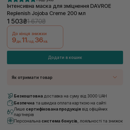
Інтенсивна маска для зміцнення DAVROE
Replenish Jojoba Creme 200 мл
1 503₴
1 670₴
До кінця знижки
9
11
36
дн.
год.
хв.
Додати в кошик
Як отримати товар
Доставка Новою Поштою
В наявності
Безкоштовна
доставка на суму від 3000 UAH
Самовивіз м. Луцьк, вул. Винниченка 4
Безпечна
та швидка оплата карткою на сайті
В наявності
Лише
сертифікована продукція
від офіційних
Самовивіз м. Львів, вул. Академіка Підстригача, 1В
партнерів
(Duck’s Lake)
Персональна
система бонусів
, лояльності та знижок
Немає в наявності!
Самовивіз м. Львів, вул. Івана Франка 36