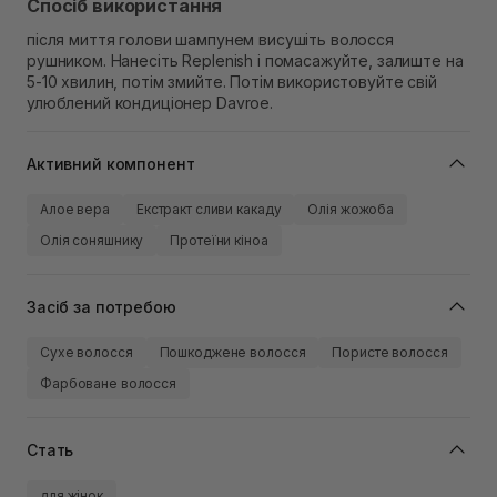
Спосіб використання
після миття голови шампунем висушіть волосся
рушником. Нанесіть Replenish і помасажуйте, залиште на
5-10 хвилин, потім змийте. Потім використовуйте свій
улюблений кондиціонер Davroe.
Активний компонент
Алое вера
Екстракт сливи какаду
Олія жожоба
Олія соняшнику
Протеїни кіноа
Засіб за потребою
Сухе волосся
Пошкоджене волосся
Пористе волосся
Фарбоване волосся
Стать
для жінок