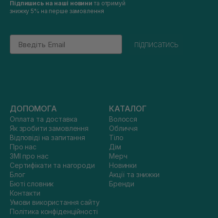
Підпишись на наші новини
та отримуй
знижку 5% на перше замовлення
Email
підписатись
ДОПОМОГА
КАТАЛОГ
Оплата та доставка
Волосся
Як зробити замовлення
Обличчя
Відповіді на запитання
Тіло
Про нас
Дім
ЗМІ про нас
Мерч
Сертифікати та нагороди
Новинки
Блог
Акції та знижки
Бюті словник
Бренди
Контакти
Умови використання сайту
Політика конфіденційності