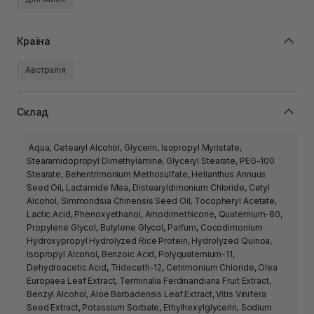
Країна
Австралія
Склад
Aqua, Cetearyl Alcohol, Glycerin, Isopropyl Myristate,
Stearamidopropyl Dimethylamine, Glyceryl Stearate, PEG-100
Stearate, Behentrimonium Methosulfate, Helianthus Annuus
Seed Oil, Lactamide Mea, Distearyldimonium Chloride, Cetyl
Alcohol, Simmondsia Chinensis Seed Oil, Tocopheryl Acetate,
Lactic Acid, Phenoxyethanol, Amodimethicone, Quaternium-80,
Propylene Glycol, Butylene Glycol, Parfum, Cocodimonium
Hydroxypropyl Hydrolyzed Rice Protein, Hydrolyzed Quinoa,
Isopropyl Alcohol, Benzoic Acid, Polyquaternium-11,
Dehydroacetic Acid, Trideceth-12, Cetrimonium Chloride, Olea
Europaea Leaf Extract, Terminalia Ferdinandiana Fruit Extract,
Benzyl Alcohol, Aloe Barbadensis Leaf Extract, Vitis Vinifera
Seed Extract, Potassium Sorbate, Ethylhexylglycerin, Sodium