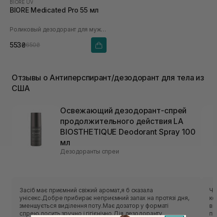
BIORE UV
BIORE Medicated Pro 55 мл
Роликовый дезодорант для мужчин
553₴
650₴
Отзывы о Антиперспирант/дезодорант для тела из
США
Освежающий дезодорант-спрей
продолжительного действия LA
BIOSTHETIQUE Deodorant Spray 100
мл
Дезодоранты спреи
Засіб має приємний свіжий аромат,я б сказала
Чи
унісекс.Добре прибирає неприємний запах на протязі дня,
ко
зменшується виділення поту.Має дозатор у форматі
виріши
спрею,досить зручно і гігієнічно.Дія дезодоранту
пі