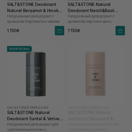
SALT&STONE Deodorant
SALT&STONE Natural
Naturel Bergamot & Hinoka
Deodorant Neroli&Basil
Натуральный дезодорант с
Натуральный дезодорант с
Formula №1 75 г
Formula №1
ароматом бергамота и хиноки
ароматом нероли и шисо
1 150₴
1 150₴
ВЫБОР ОКСАНЫ
SALT&STONE
|
FORMULA №2
SALT&STONE
|
FORMULA №2
SALT&STONE Natural
SALT&STONE Natural
Deodorant Santal & Vetiver
Deodorant Bergamot &
Натуральный дезодорант для
Натуральный дезодорант для
Formula №2 (Sensitive Skin)
Hinoki Formula № 2
чувствительной кожи с
чувствительной кожи с
75 г
(Sensitive Skin) 75 г