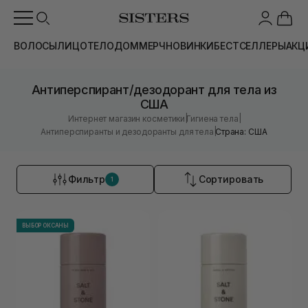
ВОЛОСЫ
ЛИЦО
ТЕЛО
ДОМ
МЕРЧ
НОВИНКИ
БЕСТСЕЛЛЕРЫ
АКЦ
Антиперспирант/дезодорант для тела из
США
|
|
Интернет магазин косметики
Гигиена тела
|
Антиперспиранты и дезодоранты для тела
Страна: США
Фильтр
Сортировать
1
ВЫБОР ОКСАНЫ