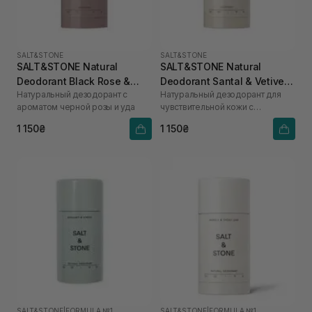
SALT&STONE
SALT&STONE
SALT&STONE Natural
SALT&STONE Natural
Deodorant Black Rose &
Deodorant Santal & Vetiver
Натуральный дезодорант с
Натуральный дезодорант для
Oud - Formula Nº 1 75 г
Formula №1 (Sensitive Skin)
ароматом черной розы и уда
чувствительной кожи с
75 г
ароматом сандалового дерева
1 150₴
1 150₴
и ветивера
SALT&STONE
|
FORMULA №1
SALT&STONE
|
FORMULA №1