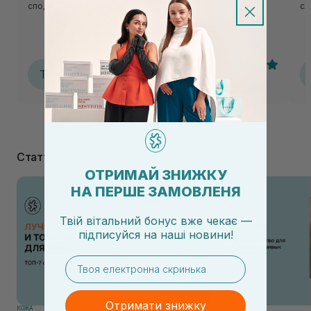
сподобалася🌸
сл
Тетяна
Т
06.07.2026, 16:51
Статті
ОТРИМАЙ ЗНИЖКУ
НА ПЕРШЕ ЗАМОВЛЕНЯ
Твій вітальний бонус вже чекає —
підписуйся
на
наші новини!
email
Отримати знижку
КОЖА
КОЖА