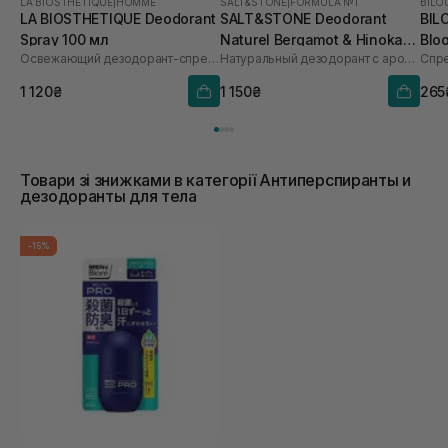
LA BIOSTHETIQUE
|
HOMME
SALT&STONE
|
FORMULA №1
BILO
LA BIOSTHETIQUE Deodorant
SALT&STONE Deodorant
BIL
Spray 100 мл
Naturel Bergamot & Hinoka
Blo
Освежающий дезодорант-спрей продолжительного действия
Натуральный дезодорант с ароматом бергамота и хиноки
Спре
Formula №1 75 г
1 120₴
1 150₴
265
Товари зі знижками в категорії Антиперспиранты и
дезодоранты для тела
-15%