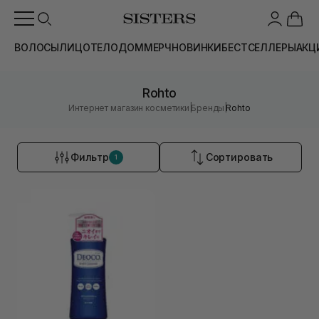
ВОЛОСЫ
ЛИЦО
ТЕЛО
ДОМ
МЕРЧ
НОВИНКИ
БЕСТСЕЛЛЕРЫ
АКЦ
Rohto
|
|
Интернет магазин косметики
Бренды
Rohto
Фильтр
Сортировать
1