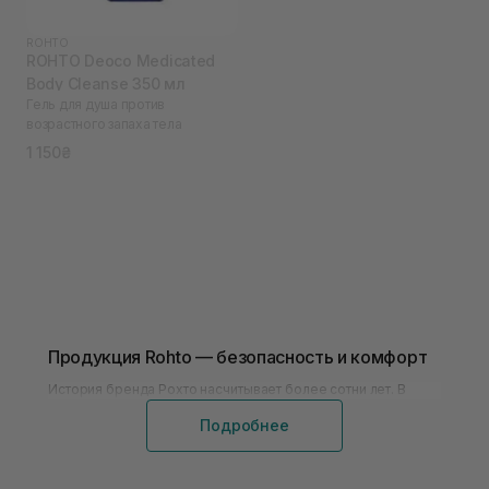
ROHTO
ROHTO Deoco Medicated
Body Cleanse 350 мл
Гель для душа против
возрастного запаха тела
1 150₴
Продукция Rohto — безопасность и комфорт
История бренда Рохто насчитывает более сотни лет. В
настоящее время эта японская компания специализируется
на производстве разнообразной продукции. Основными
Подробнее
направлениями деятельности считаются:
Rohto косметика;