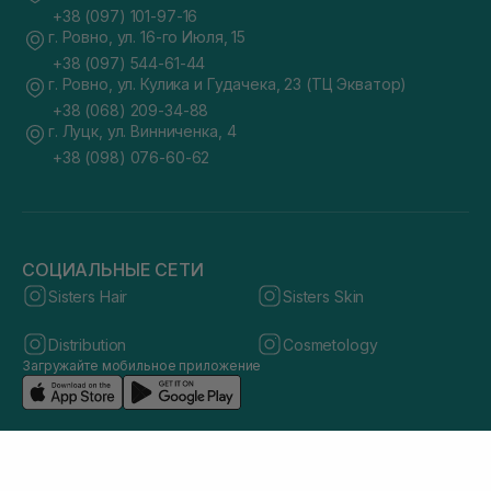
+38 (097) 101-97-16
г. Ровно, ул. 16-го Июля, 15
+38 (097) 544-61-44
г. Ровно, ул. Кулика и Гудачека, 23 (ТЦ Экватор)
+38 (068) 209-34-88
г. Луцк, ул. Винниченка, 4
+38 (098) 076-60-62
СОЦИАЛЬНЫЕ СЕТИ
Sisters Hair
Sisters Skin
Distribution
Cosmetology
Загружайте мобильное приложение