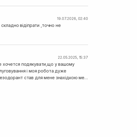
19.07.2026, 02:40
 складно відіпрати ,точно не
22.05.2025, 15:37
ше хочется подякувати,що у вашому
слуговування і моя робота дуже
езодорант став для мене знахідкою мені
дяка і рекомендація)