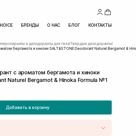
CHOICE
БРЕНДЫ
О НАС
БЛОГ
КОНТАКТЫ
иперспиранты и дезодоранты для тела
Твердые дезодоранты
|
|
матом бергамота и хиноки SALT&STONE Deodorant Naturel Bergamot & Hino
рант с ароматом бергамота и хиноки
t Naturel Bergamot & Hinoka Formula №1
Добавить в корзину