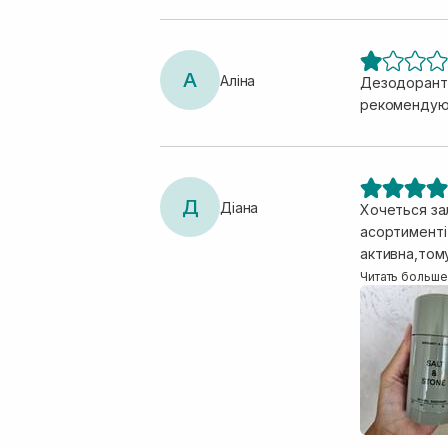
А
Аліна
Дезодорант м
рекомендую
Д
Діана
Хочеться за
асортименті
активна,том
подобається 
Читать больше