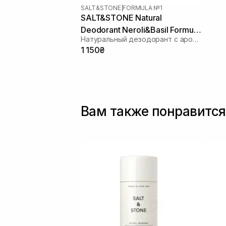
SALT&STONE
|
FORMULA №1
SALT&STONE Natural
Deodorant Neroli&Basil Formula
Натуральный дезодорант с ароматом нероли и шисо
№1
1 150₴
Вам также понравится