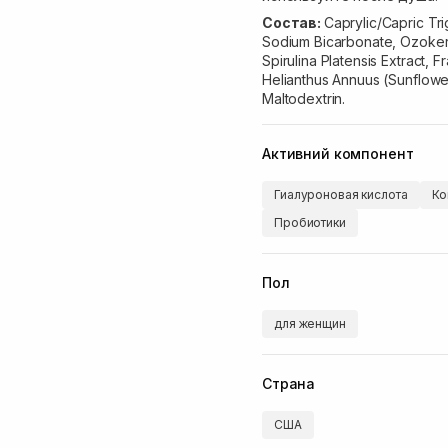
Состав:
Caprylic/Capric Tr
Sodium Bicarbonate, Ozokeri
Spirulina Platensis Extract, 
Helianthus Annuus (Sunflowe
Maltodextrin.
Активний компонент
Гиалуроновая кислота
Ко
Пробиотики
Пол
для женщин
Страна
США