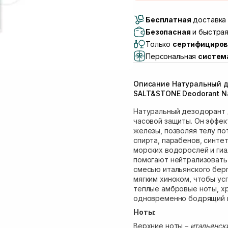
Доставка Новой Поч
Бесплатная
Самовывоз г. Луцк, 
доставка 
Самовывоз г. Львов, 
Безопасная
и быстрая
Lake)
Только
сертифициров
Самовывоз Львов (И
Персональная
систем
Самовывоз г. Львов 
Самовывоз Ровно
Описание Натуральный д
Самовывоз г. Ровно, 
SALT&STONE Deodorant Nat
Натуральный дезодорант 
часовой защиты. Он эффек
железы, позволяя телу по
спирта, парабенов, синте
морских водорослей и гиа
помогают нейтрализовать 
смесью итальянского берг
мягким хиноком, чтобы ус
теплые амбровые ноты, х
одновременно бодрящий 
Ноты:
Верхние ноты –
итальянски