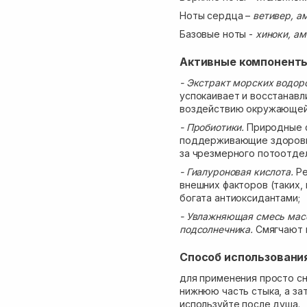
Ноты сердца –
ветивер, ам
Базовые ноты -
хиноки, ам
Активные компонент
- Экстракт морских водор
успокаивает и восстанав
воздействию окружающей
- Пробиотики.
Природные 
поддерживающие здоровый
за чрезмерного потоотдел
- Гиалуроновая кислота.
Ре
внешних факторов (таких, 
богата антиоксидантами;
- Увлажняющая смесь масе
подсолнечника.
Смягчают 
Способ использовани
для применения просто с
нижнюю часть стыка, а за
используйте после душа.