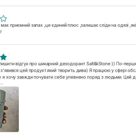
ає приємний запах ,це єдиний плюс ,залишає сліди на одязі ,які
!
лишити відгук про шикарний дезодорант Salt&kStone )) По-пер
 з'явився цей продукт.який творить дива) Я працюю у сфері об
у я хочу завжди почувати себе упевнено поряд з людьми. Цей д
що він йде у вигляді стіку,дуже зручне нанесення. моя щира по