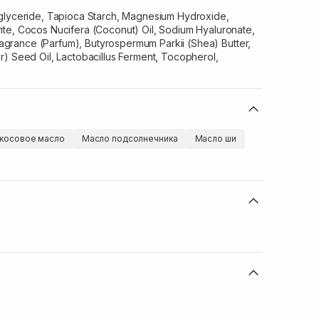
iglyceride, Tapioca Starch, Magnesium Hydroxide,
te, Cocos Nucifera (Coconut) Oil, Sodium Hyaluronate,
Fragrance (Parfum), Butyrospermum Parkii (Shea) Butter,
r) Seed Oil, Lactobacillus Ferment, Tocopherol,
косовое масло
Масло подсолнечника
Масло ши