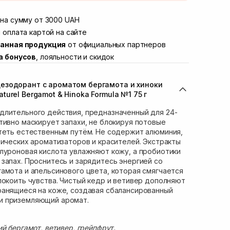
той
Нет в наличии!
Винниченка 4
на сумму от 3000 UAH
В наличии
ул. Академика Подстригача, 1В (Duck's
 оплата картой на сайте
Нет в наличии!
анная продукция
от официальных партнеров
вана Франко 36)
В наличии
а бонусов
, лояльности и скидок
ул. Степана Бандеры 43
В наличии
В наличии
езодорант с ароматом бергамота и хиноки
ул. Кулика и Гудачека 23 (ТЦ Экватор)
Нет в наличии!
urel Bergamot & Hinoka Formula №1 75 г
длительного действия, предназначенный для 24-
тивно маскирует запахи, не блокируя потовые
теть естественным путём. Не содержит алюминия,
тических ароматизаторов и красителей. Экстракты
луроновая кислота увлажняют кожу, а пробиотики
запах. Проснитесь и зарядитесь энергией со
амота и апельсинового цвета, которая смягчается
покоить чувства. Чистый кедр и ветивер дополняют
ранящиеся на коже, создавая сбалансированный
и приземляющий аромат.
й бергамот, ветивер, грейпфрут.