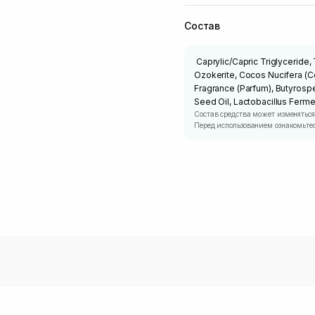
Состав
Caprylic/Capric Triglyceride
Ozokerite, Cocos Nucifera (Co
Fragrance (Parfum), Butyrospe
Seed Oil, Lactobacillus Ferme
Состав средства может изменяться
Перед использованием ознакомьтес