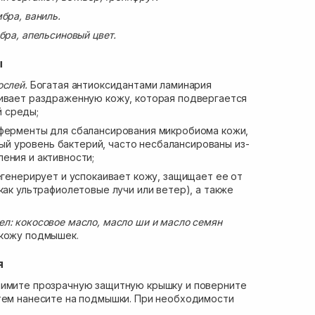
бра, ваниль.
бра, апельсиновый цвет.
ы
ослей.
Богатая антиоксидантами ламинария
ливает раздраженную кожу, которая подвергается
 среды;
ферменты для сбалансирования микробиома кожи,
 уровень бактерий, часто несбалансированы из-
ения и активности;
генерирует и успокаивает кожу, защищает ее от
как ультрафиолетовые лучи или ветер), а также
л: кокосовое масло, масло ши и масло семян
кожу подмышек.
я
нимите прозрачную защитную крышку и поверните
тем нанесите на подмышки. При необходимости