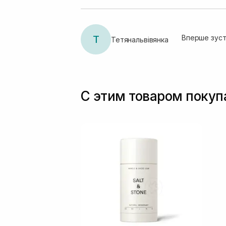
Т
Вперше зуст
Тетянальвівянка
С этим товаром поку