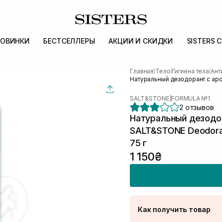
ОВИНКИ
БЕСТСЕЛЛЕРЫ
АКЦИИ И СКИДКИ
SISTERS 
Главная
Тело
Гигиена тела
Ант
|
|
|
Натуральный дезодорант с аро
SALT&STONE
|
FORMULA №1
2 отзывов
Натуральный дезодо
SALT&STONE Deodoran
75 г
1 150₴
Как получить товар