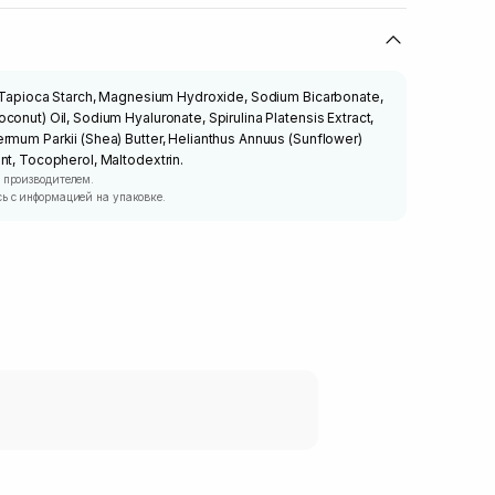
, Tapioca Starch, Magnesium Hydroxide, Sodium Bicarbonate,
conut) Oil, Sodium Hyaluronate, Spirulina Platensis Extract,
rmum Parkii (Shea) Butter, Helianthus Annuus (Sunflower)
nt, Tocopherol, Maltodextrin.
 производителем.
ь с информацией на упаковке.