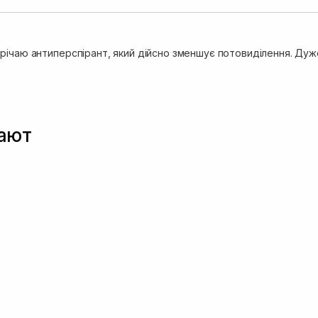
річаю антиперспірант, який дійсно зменшує потовиділення. Ду
пают