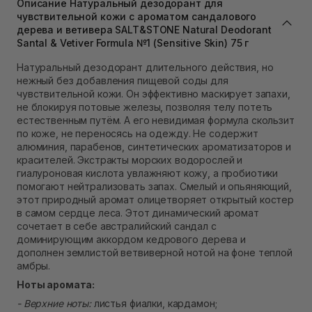
Описание Натуральный дезодорант для
Самовывоз г. Львов ул. Степана Бандеры 43
чувствительной кожи с ароматом сандалового
В наличии
дерева и ветивера SALT&STONE Natural Deodorant
Самовывоз Ровно
Santal & Vetiver Formula №1 (Sensitive Skin) 75 г
В наличии
Самовывоз г. Ровно, ул. Кулика и Гудачека 23 (ТЦ
Натуральный дезодорант длительного действия, но
Экватор)
нежный без добавления пищевой соды для
В наличии
чувствительной кожи. Он эффективно маскирует запахи,
не блокируя потовые железы, позволяя телу потеть
естественным путём. А его невидимая формула скользит
по коже, не переносясь на одежду. Не содержит
алюминия, парабенов, синтетических ароматизаторов и
красителей. Экстракты морских водорослей и
гиалуроновая кислота увлажняют кожу, а пробиотики
помогают нейтрализовать запах. Смелый и опьяняющий,
этот природный аромат олицетворяет открытый костер
в самом сердце леса. Этот динамический аромат
сочетает в себе австралийский сандал с
доминирующим аккордом кедрового дерева и
дополнен землистой ветвиверной нотой на фоне теплой
амбры.
Ноты аромата:
- Верхние ноты:
листья фиалки, кардамон;