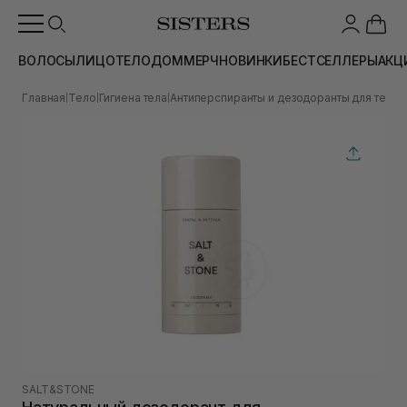
ВОЛОСЫ
ЛИЦО
ТЕЛО
ДОМ
МЕРЧ
НОВИНКИ
БЕСТСЕЛЛЕРЫ
АКЦ
Главная
Тело
Гигиена тела
Антиперспиранты и дезодоранты для тела
|
|
|
|
SALT&STONE