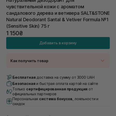
Натуральный дезодорант для
чувствительной кожи с ароматом
сандалового дерева и ветивера SALT&STONE
Natural Deodorant Santal & Vetiver Formula №1
(Sensitive Skin) 75 г
1 150₴
Добавить в корзину
Как получить товар
Доставка Новой Почтой
В наличии
Бесплатная
доставка на сумму от 3000 UAH
Самовывоз г. Луцк, Винниченка 4
Безопасная
и быстрая оплата картой на сайте
В наличии
Только
сертифицированная продукция
от
Самовывоз г. Львов, ул. Академика Подстригача,
официальных партнеров
1В (Duck's Lake)
Персональная
система бонусов
, лояльности и
В наличии
скидок
Самовывоз Львов (Ивана Франко 36)
В наличии