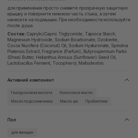
для применения просто снимите прозрачную защитную
крышку и поверните нижнюю часть стыка, а затем
нанесите на подмышки. При необходимости используйте
после душа.
Состав:
Caprylic/Capric Triglyceride, Tapioca Starch,
Magnesium Hydroxide, Sodium Bicarbonate, Ozokerite,
Cocos Nucifera (Coconut) Oil, Sodium Hyaluronate, Spirulina
Platensis Extract, Fragrance (Parfum), Butyrospermum Parkii
(Shea) Butter, Helianthus Annuus (Sunflower) Seed Oil,
Lactobacillus Ferment, Tocopherol, Maltodextrin.
Активний компонент
Гиалуроновая кислота
Кокосовое масло
Масло подсолнечника
Масло ши
Пробиотики
Пол
для женщин