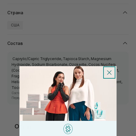
Страна
США
Состав
Caprylic/Capric Triglyceride, Tapioca Starch, Magnesium
Hydroxide, Sodium Bicarbonate, Ozokerite, Cocos Nucifera
(Coconut) Oil, Sodium Hyaluronate, Spirulina Platensis Extract,
Fragrance (Parfum), Butyrospermum Parkii (Shea) Butter,
Helianthus Annuus (Sunflower) Seed Oil, Lactobacillus Ferment,
Tocopherol, Maltodextrin.
Состав средства может изменяться производителем.
Перед использованием ознакомьтесь с информацией на упаковке.
Отзывы