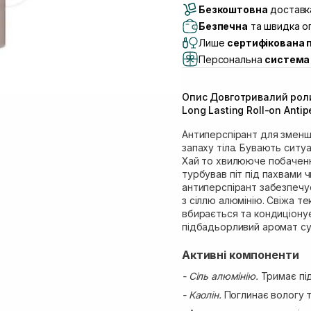
Безкоштовна
Самовивіз м. Луцьк, 
доставка
Самовивіз м. Львів, в
Безпечна
та швидка оп
Lake)
Лише
сертифікована 
Самовивіз м. Львів, в
Персональна
система 
Самовивіз м. Львів, 
Самовивіз м. Рівне, ву
Опис Довготривалий рол
Самовивіз м. Рівне, в
Long Lasting Roll-on Antip
Антиперспірант для зменш
запаху тіла. Бувають ситуа
Хай то хвилююче побачення
турбував піт під пахвами 
антиперспірант забезпечує
з сіллю алюмінію. Свіжа т
вбирається та кондиціонує
підбадьорливий аромат с
Активні компоненти
- Сіль алюмінію.
Тримає пі
- Каолін.
Поглинає вологу т