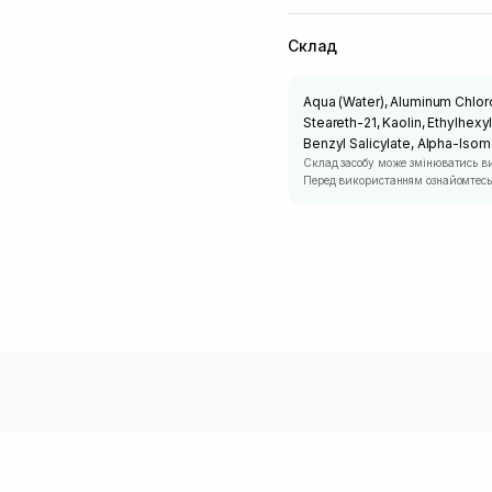
Склад
Aqua (Water), Aluminum Chloro
Steareth-21, Kaolin, Ethylhex
Benzyl Salicylate, Alpha-Isomet
Склад засобу може змінюватись в
Перед використанням ознайомтесь 