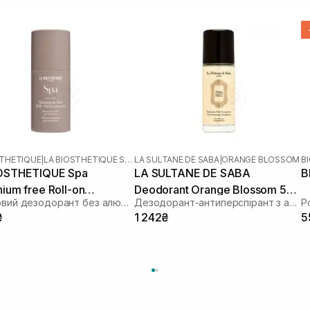
STHETIQUE
|
LA BIOSTHETIQUE SPA
LA SULTANE DE SABA
|
ORANGE BLOSSOM
B
OSTHETIQUE Spa
LA SULTANE DE SABA
B
ium free Roll-on
Deodorant Orange Blossom 50
Роликовий дезодорант без алюмінію
Дезодорант-антиперспірант з ароматом апельсинових квітів
rant 50 мл
мл
₴
1 242₴
5