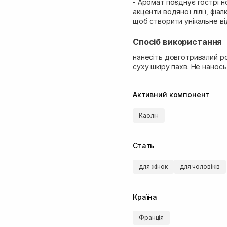
- Аромат поєднує гострі н
акценти водяної лілії, фіа
щоб створити унікальне ві
Спосіб використання
нанесіть довготривалий р
суху шкіру пахв. Не нанос
Активний компонент
Каолін
Стать
для жінок
для чоловіків
Країна
Франція