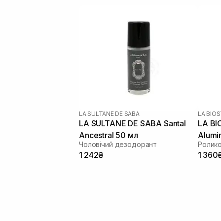
LA SULTANE DE SABA
LA BIO
LA SULTANE DE SABA Santal
LA BI
Ancestral 50 мл
Alumin
Чоловічий дезодорант
Deodo
1 242₴
1 360