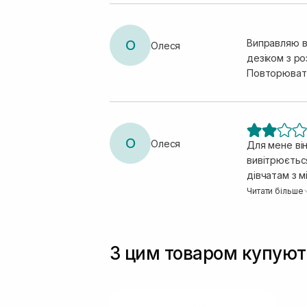
О
Виправляю ві
Олеся
дезіком з р
Повторювати
О
Олеся
Для мене ві
вивітрюється. З
дівчатам з м
аромат тримається годин 5 
Читати більше
дію не варт
З цим товаром купуют