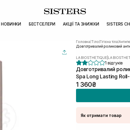
НОВИНКИ
БЕСТСЕЛЕРИ
АКЦІЇ ТА ЗНИЖКИ
SISTERS CH
Головна
Тіло
Гігієна тіла
Антипе
|
|
|
Довготривалий роликовий антип
LA BIOSTHETIQUE
|
LA BIOSTHE
1 відгуків
Довготривалий ролик
Spa Long Lasting Roll
1 360₴
Як отримати товар
Доставка Новою По