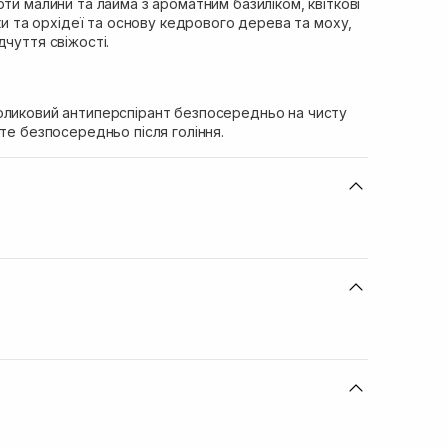
оти малини та лайма з ароматним базиліком, квіткові
лки та орхідеї та основу кедрового дерева та моху,
дчуття свіжості.
оликовий антиперспірант безпосередньо на чисту
ьте безпосередньо після гоління.