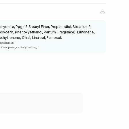
hydrate, Ppg-15 Stearyl Ether, Propanediol, Steareth-2,
ylglycerin, Phenoxyethanol, Parfum (Fragrance), Limonene,
hyl Ionone, Citral, Linalool, Farnesol.
иробником.
з інформацією на упаковці.