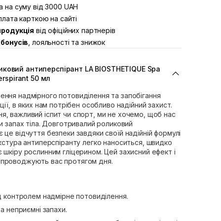
вул. Винниченка 4
 на суму від 3000 UAH
В наявності
ул. Академіка Підстригача, 1В (Duck’s
лата карткою на сайті
В наявності
продукція
від офіційних партнерів
ул. Івана Франка 36
В наявності
бонусів
, лояльності та знижок
вул. Степана Бандери 45
В наявності
л. 16-го Липня, 15
В наявності
иковий антиперспірант LA BIOSTHETIQUE Spa
ул. Кулика і Гудачека 23 (ТЦ Екватор)
В наявності
erspirant 50 мл
ення надмірного потовиділення та запобігання
ції, в яких нам потрібен особливо надійний захист.
, важливий іспит чи спорт, ми не хочемо, щоб нас
чи запах тіла. Довготривалий роликовий
 це відчуття безпеки завдяки своїй надійній формулі
екстура антиперспіранту легко наноситься, швидко
 шкіру рослинним гліцерином. Цей захисний ефект і
упроводжують вас протягом дня.
д контролем надмірне потовиділення.
а неприємні запахи.