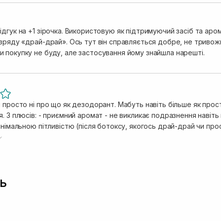
дгук на +1 зірочка. Використовую як підтримуючий засіб та аро
озряду «драй-драй». Ось тут він справляється добре, не тривож
 покупку не буду, але застосування йому знайшла нарешті.
н просто ні про що як дезодорант. Мабуть навіть більше як про
 плюсів: - приємний аромат - не викликає подразнення навіть після гоління Мінус
інімальною пітливістю (після ботоксу, якогось драй-драй чи про
- залишає сліди на одязі Тому як косметичний продукт клас, але розраховувати на якусь
о
ь