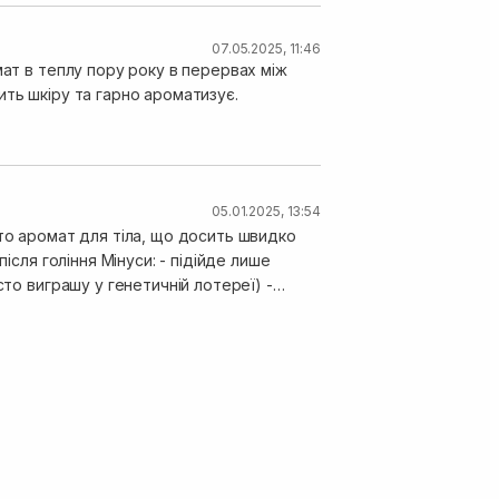
07.05.2025, 11:46
мат в теплу пору року в перервах між
ить шкіру та гарно ароматизує.
05.01.2025, 13:54
сто аромат для тіла, що досить швидко
и: - підійде лише
сто виграшу у генетичній лотереї) -