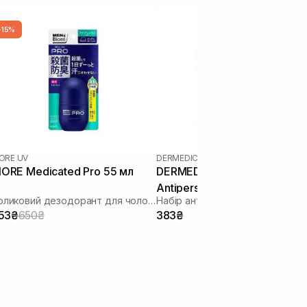
-15%
IORE UV
DERMEDIC
IORE Medicated Pro 55 мл
DERMEDIC Sleeve Duopack
Antipersp R Roll-On 2 х 60 м
Роликовий дезодорант для чоловіків
Набір антиперспірантів
53₴
650₴
383₴