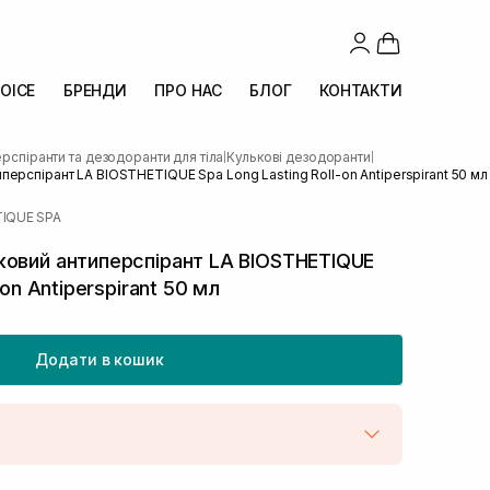
OICE
БРЕНДИ
ПРО НАС
БЛОГ
КОНТАКТИ
рспіранти та дезодоранти для тіла
Кулькові дезодоранти
|
|
ерспірант LA BIOSTHETIQUE Spa Long Lasting Roll-on Antiperspirant 50 мл
TIQUE SPA
овий антиперспірант LA BIOSTHETIQUE
-on Antiperspirant 50 мл
Додати в кошик
штою
В наявності