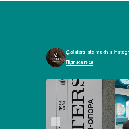
@sisters_stelmakh в Instag
Підписатися