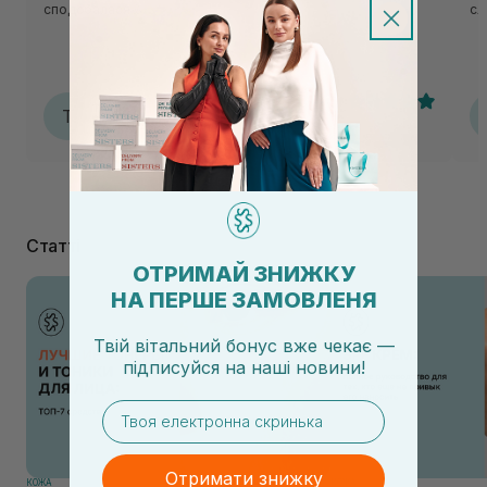
сподобалася🌸
сл
Тетяна
Т
06.07.2026, 16:51
Статті
ОТРИМАЙ ЗНИЖКУ
НА ПЕРШЕ ЗАМОВЛЕНЯ
Твій вітальний бонус вже чекає —
підписуйся
на
наші новини!
email
Отримати знижку
КОЖА
КОЖА