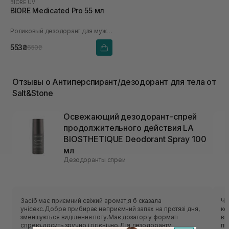
BIORE UV
BIORE Medicated Pro 55 мл
Роликовый дезодорант для мужчин
553₴
650₴
Отзывы о Антиперспирант/дезодорант для тела от
Salt&Stone
Освежающий дезодорант-спрей
продолжительного действия LA
BIOSTHETIQUE Deodorant Spray 100
мл
Дезодоранты спреи
Засіб має приємний свіжий аромат,я б сказала
Чи
унісекс.Добре прибирає неприємний запах на протязі дня,
ко
зменшується виділення поту.Має дозатор у форматі
виріши
спрею,досить зручно і гігієнічно.Дія дезодоранту
пі