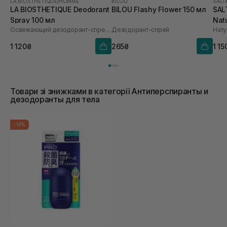
LA BIOSTHETIQUE
|
HOMME
BILOU
SALT
LA BIOSTHETIQUE Deodorant
BILOU Flashy Flower 150 мл
SAL
Spray 100 мл
Nat
Освежающий дезодорант-спрей продолжительного действия
Дезодорант-спрей
For
1 120₴
265₴
1 15
Товари зі знижками в категорії Антиперспиранты и
дезодоранты для тела
-15%