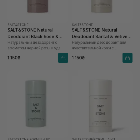
SALT&STONE
SALT&STONE
SALT&STONE Natural
SALT&STONE Natural
Deodorant Black Rose &
Deodorant Santal & Vetiver
Натуральный дезодорант с
Натуральный дезодорант для
Oud - Formula Nº 1 75 г
Formula №1 (Sensitive Skin)
ароматом черной розы и уда
чувствительной кожи с
75 г
ароматом сандалового дерева
1 150₴
1 150₴
и ветивера
SALT&STONE
|
FORMULA №1
SALT&STONE
|
FORMULA №1