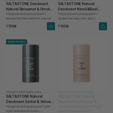
SALT&STONE Deodorant
SALT&STONE Natural
Naturel Bergamot & Hinoka
Deodorant Neroli&Basil
Натуральный дезодорант с
Натуральный дезодорант с
Formula №1 75 г
Formula №1
ароматом бергамота и хиноки
ароматом нероли и шисо
1 150₴
1 150₴
ВЫБОР ОКСАНЫ
SALT&STONE
|
FORMULA №2
SALT&STONE
|
FORMULA №2
SALT&STONE Natural
SALT&STONE Natural
Deodorant Santal & Vetiver
Deodorant Bergamot &
Натуральный дезодорант для
Натуральный дезодорант для
Formula №2 (Sensitive Skin)
Hinoki Formula № 2
чувствительной кожи с
чувствительной кожи с
75 г
(Sensitive Skin) 75 г