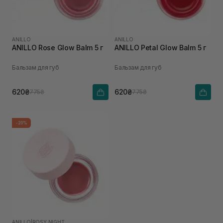
ANILLO
ANILLO
ANILLO Rosе Glow Balm 5 г
ANILLO Petal Glow Balm 5 г
Бальзам для губ
Бальзам для губ
620₴
620₴
775₴
775₴
-20%
ANILLO
|
ROSY NIGHT