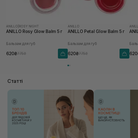
ANILLO
|
ROSY NIGHT
ANILLO
ANIL
ANILLO Rosy Glow Balm 5 г
ANILLO Petal Glow Balm 5 г
ANI
Бальзам для губ
Бальзам для губ
Баль
620₴
620₴
620
775₴
775₴
Статті