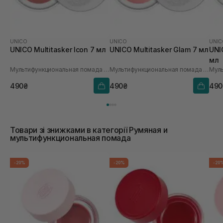
UNICO
UNICO
UNIC
UNICO Multitasker Icon 7 мл
UNICO Multitasker Glam 7 мл
UNI
мл
Мультифункциональная помада для моно макияжа лица
Мультифункциональная помада для моно макияжа лица
490₴
490₴
490
Товари зі знижками в категорії Румяная и
мультифункциональная помада
-20%
-20%
-20