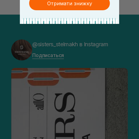
Отримати знижку
@sisters_stelmakh в Instagram
Подписаться