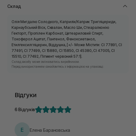
Склад
Олія Мигдалю Солодкого, Каприлік/Каприк Тригліцериди,
Карнаубський Віск, Сквалан, Масло Ши, Стеаралконію
Гекторіт, Пропілен Карбонат, Цетеариловий Спирт,
Токоферол Ацетат, Пантенол, Феноксиетанол,
Етилгексилгліцерин, Віддушка, [+/- Може Містити: CI 77891, CI
77491, CI 77499, CI 15880, CI 15850, CI 45380, CI 47005, CI
15510, CI 77492, Пігмент червоний 57:1].
Склад засобу може змінюватись виробником.
Перед використанням ознайомтесь з інформацією на упаковці.
Відгуки
6 Відгуків
Е
Елена Барановська