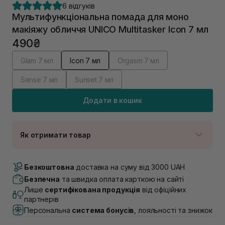
6 відгуків
Мультифункціональна помада для моно
макіяжу обличчя UNICO Multitasker Icon 7 мл
490₴
Glam 7 мл
Icon 7 мл
Orgasm 7 мл
Sense 7 мл
Sunset 7 мл
Додати в кошик
Як отримати товар
Доставка Новою Поштою
В наявності
Безкоштовна
доставка на суму від 3000 UAH
Самовивіз м. Луцьк, вул. Винниченка 4
Безпечна
та швидка оплата карткою на сайті
В наявності
Лише
сертифікована продукція
від офіційних
Самовивіз м. Львів, вул. Академіка Підстригача, 1В
партнерів
(Duck’s Lake)
Персональна
система бонусів
, лояльності та знижок
В наявності