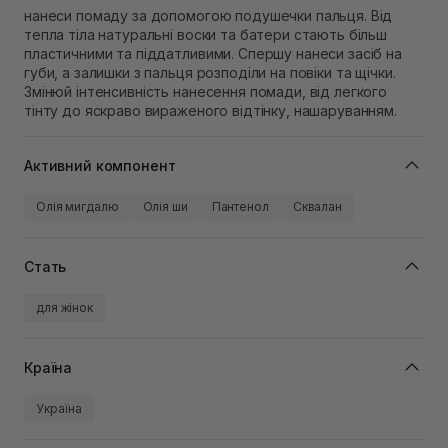
нанеси помаду за допомогою подушечки пальця. Від
тепла тіла натуральні воски та батери стають більш
пластичними та піддатливими. Спершу нанеси засіб на
губи, а залишки з пальця розподіли на повіки та щічки.
Змінюй інтенсивність нанесення помади, від легкого
тінту до яскраво вираженого відтінку, нашаруванням.
Активний компонент
Олія мигдалю
Олія ши
Пантенол
Сквалан
Стать
для жінок
Країна
Україна