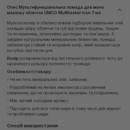
Самовивіз м. Львів, вул. Івана Франка 36
В наявності
Опис Мультифункціональна помада для моно
Самовивіз м. Львів, вул. Степана Бандери 45
макіяжу обличчя UNICO Multitasker Icon 7 мл
В наявності
Мультитаскер зі збалансованим підбором живильних олій
Самовивіз м. Рівне, вул. 16-го Липня, 15
захищає шкіру обличчя та губ від появи лущень, тріщин
В наявності
та почервонінь, інтенсивно доглядає та пом’якшує. А
Самовивіз м. Рівне, вул. Кулика і Гудачека 23 (ТЦ
завдяки натуральним мінеральним пігментам, помада
Екватор)
забезпечує стійкий та яскравий колір, який залишається
В наявності
на губах протягом дня.
Колір:
розкривається від пастельного рожевого тінту до
насиченого кольору попелястої троянди.
Особливості товару:
- Не містить мінеральних олій, силіконів;
- Розроблений на легких емолентах з рослинним
скваланом, що не провокують висипань та подразнень;
- Має легкий солодкий аромат;
- Підходить для всіх типів шкіри в тому числі для жирної
та проблемної шкіри.
Спосіб використання