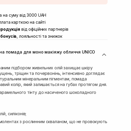
штою
Немає в наявності!
вул. Винниченка 4
 на суму від 3000 UAH
В наявності
ул. Академіка Підстригача, 1В (Duck’s
лата карткою на сайті
В наявності
продукція
від офіційних партнерів
ул. Івана Франка 36
В наявності
бонусів
, лояльності та знижок
вул. Степана Бандери 45
В наявності
л. 16-го Липня, 15
Немає в наявності!
на помада для моно макіяжу обличчя UNICO
ул. Кулика і Гудачека 23 (ТЦ Екватор)
В наявності
ваним підбором живильних олій захищає шкіру
лущень, тріщин та почервонінь, інтенсивно доглядає
атуральним мінеральним пігментам, помада
равий колір, який залишається на губах протягом дня.
карамельного тінту до насиченого шоколадного
ій, силіконів;
емолентах з рослинним скваланом, що не провокують