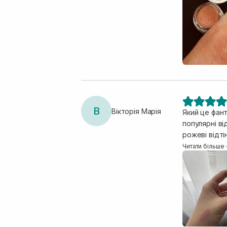
мультитаске
В
Вікторія Марія
Який це фант
популярні ві
рожеві відті
неймовірну с
Читати більше
тушується р
консистенці
полоскою на 
світліший. О
приємно. Од