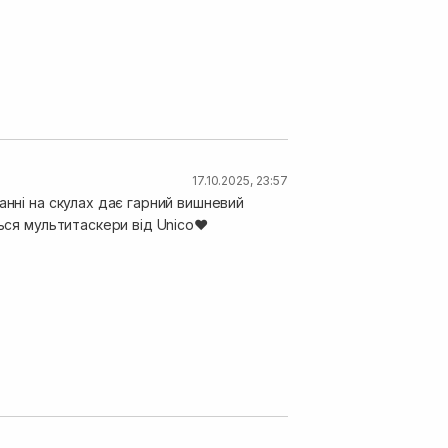
17.10.2025, 23:57
анні на скулах дає гарний вишневий
ься мультитаскери від Unico❤️