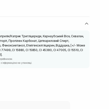
прилік/Каприк Тригліцериди, Карнаубський Віск, Сквалан,
торіт, Пропілен Карбонат, Цетеариловий Спирт,
 Феноксиетанол, Етилгексилгліцерин, Віддушка, [+/- Може
I 77499, CI 15880, CI 15850, CI 45380, CI 47005, CI 15510, CI
].
иробником.
з інформацією на упаковці.