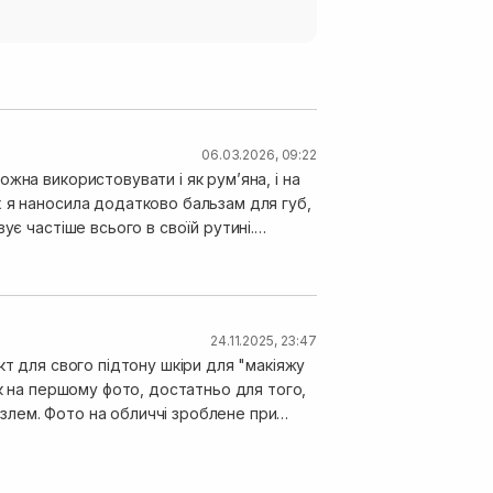
06.03.2026, 09:22
ожна використовувати і як рум’яна, і на
 я наносила додатково бальзам для губ,
ує частіше всього в своїй рутині.
ево-червоний, але в житті такий не
що мені дуже не подобалося і їх було
бниках був такий неприємний момент.
24.11.2025, 23:47
кт для свого підтону шкіри для "макіяжу
як на першому фото, достатньо для того,
ензлем. Фото на обличчі зроблене при
.