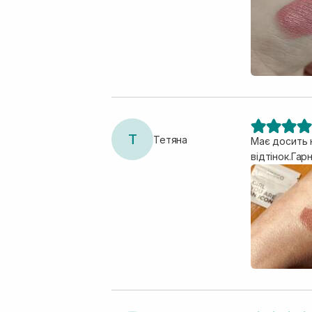
Т
Тетяна
Має досить н
відтінок.Гар