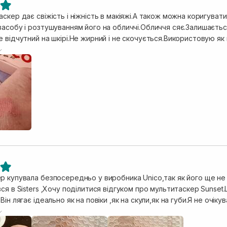
скер дає свіжість і ніжність в макіяжі.А також можна коригувати
асобу і розтушуванням його на обличчі.Обличчя сяє.Залишається 
 відчутний на шкірі.Не жирний і не скочується.Використовую як на
нова самого засобу наче оксамитова.Ці продукти від Unico підк
 купувала безпосередньо у виробника Unico,так як його ще не бу
ся в Sisters ,Хочу поділитися відгуком про мультитаскер Sunse
Він лягає ідеально як на повіки ,як на скули,як на губи.Я не очіку
ме серденько❤️По відтінку також вгадала,чудово підходить до 
огоді,лягає чудово і тримається на протязі дня. А також сподо