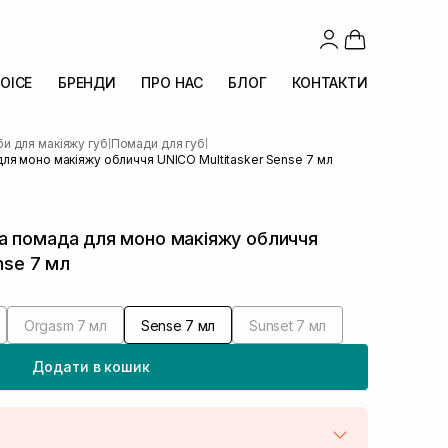
OICE
БРЕНДИ
ПРО НАС
БЛОГ
КОНТАКТИ
и для макіяжу губ
Помади для губ
|
|
ля моно макіяжу обличчя UNICO Multitasker Sense 7 мл
а помада для моно макіяжу обличчя
nse 7 мл
Orgasm 7 мл
Sense 7 мл
Sunset 7 мл
Додати в кошик