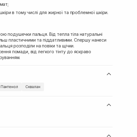
мат;
 шкіри в тому числі для жирної та проблемної шкіри.
ою подушечки пальця. Від тепла тіла натуральні
ільш пластичними та піддатливими. Спершу нанеси
пальця розподіли на повіки та щічки.
сення помади, від легкого тінту до яскраво
руванням.
Пантенол
Сквалан