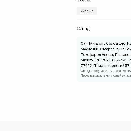
Україна
Склад
Олія Мигдалю Солодкого, Ка
Масло Ши, Стеаралконію Гек
Токоферол Ацетат, Пантенол,
Містити: CI 77891, CI 77491, C
77492, Пігмент червоний 57:1
Склад засобу може змінюватись в
Перед використанням ознайомтесь 