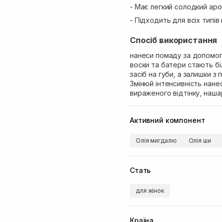
- Має легкий солодкий аро
- Підходить для всіх типів
Спосіб використання
нанеси помаду за допомог
воски та батери стають б
засіб на губи, а залишки з 
Змінюй інтенсивність нане
вираженого відтінку, наша
Активний компонент
Олія мигдалю
Олія ши
Стать
для жінок
Країна