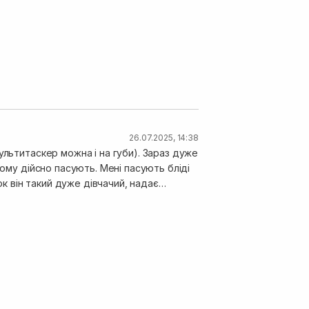
26.07.2025, 14:38
ультитаскер можна і на губи). Зараз дуже
кому дійсно пасують. Мені пасують бліді
ок він такий дуже дівчачий, надає
жає щічки. Продукт якісний, гарно
 протягом дня. Має приємну кремову
добре, не розтирається та не збирається
фото текстуру та колір, вживу він трішки
дуже і дуже довго. Ціна надзвичайно