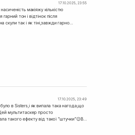
17.10.2025, 23:55
 насиченість макіяжу кількістю
гарний тон і відтінок після
 скули так і як тіні,завжди гарно
орили❤️
17.10.2025, 23:49
ло в Sisters,і як випала така нагода,що
t.Цей мультитаскер просто
вала такого ефекту від такої ”штучки”😉Він
мого типу обличчя.Не жирнить,не тече
балося пакування самого