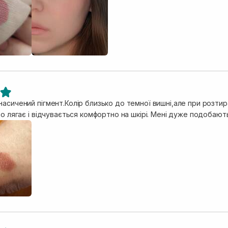
асичений пігмент.Колір близько до темної вишні,але при розтир
но лягає і відчувається комфортно на шкірі. Мені дуже подобают