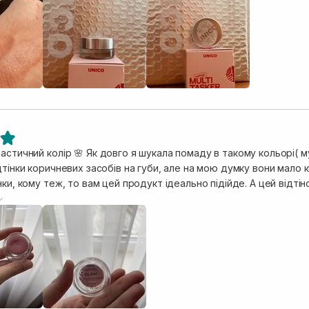
ра,одним словом,Все дуууже сподобалося🤍
астичний колір 🌸 Як довго я шукала помаду в такому кольорі( м
дтінки коричневих засобів на губи, але на мою думку вони мало 
нки, кому теж, то вам цей продукт ідеально підійде. А цей відтін
віжість обличчю. Надзвичайно красиво виглядає на повіках, осві
уками, без плям, після чого добре фіксується та не стирається
ю. На губи я наношу після зволожуючого бальзаму, тримається 
губах. Не сушить губки, якщо наносити на бальзам. Показала на 
бʼєм продукти 5 грам, і він досить пігментований, вистачить на 
нозначна щира рекомендація.