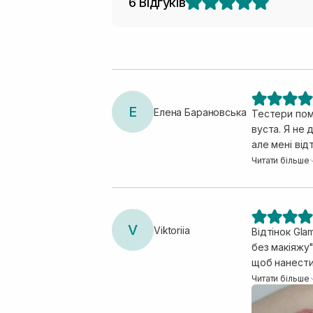
6 Відгуків
Е
Елена Барановська
Тестери пома
вуста. Я не
але мені від
Приємний, ал
Читати більше
використовую
дуже багато
V
Viktoriia
Відтінок Gla
без макіяжу"
щоб нанести 
вечірньому 
Читати більше