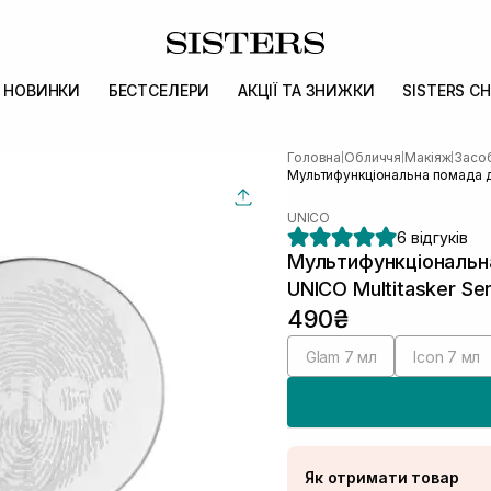
НОВИНКИ
БЕСТСЕЛЕРИ
АКЦІЇ ТА ЗНИЖКИ
SISTERS CH
Головна
Обличчя
Макіяж
Засоб
|
|
|
Мультифункціональна помада д
UNICO
6 відгуків
Мультифункціональн
UNICO Multitasker Se
490₴
Glam 7 мл
Icon 7 мл
Як отримати товар