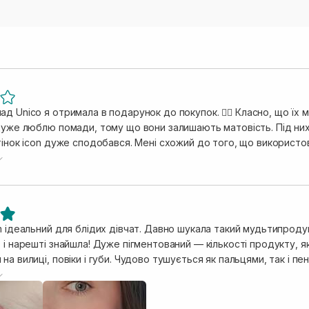
д Unico я отримала в подарунок до покупок. ❤️‍🔥 Класно, що їх м
 дуже люблю помади, тому що вони залишають матовість. Під них
тінок icon дуже сподобався. Мені схожий до того, що використов
е не яскравий пудрово-коричневий колір. Sangria яскравий, рож
. З мінусів - в обох продуктах я відчувала маленькі крупинки, 
. Не знаю, чи відчувається подібне в повнорозмірах, але в про
m ідеальний для блідих дівчат. Давно шукала такий мудьтипроду
 і нарешті знайшла! Дуже пігментований — кількості продукту, 
на вилиці, повіки і губи. Чудово тушується як пальцями, так і п
освітленні, вдень виглядає дещо насиченіше. Має аромат кокоса