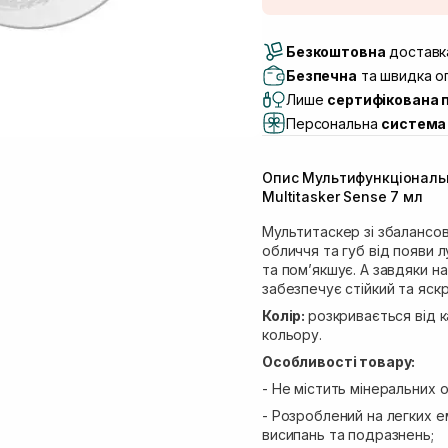
Доставка Новою По
Безкоштовна
Самовивіз м. Луцьк, 
доставка
Самовивіз м. Львів, в
Безпечна
та швидка оп
Lake)
Лише
сертифікована 
Самовивіз м. Львів, в
Персональна
система 
Самовивіз м. Львів, 
Самовивіз м. Рівне, ву
Опис Мультифункціональ
Самовивіз м. Рівне, в
Multitasker Sense 7 мл
Мультитаскер зі збалансо
обличчя та губ від появи 
та пом’якшує. А завдяки н
забезпечує стійкий та яск
Колір:
розкривається від 
кольору.
Особливості товару:
- Не містить мінеральних ол
- Розроблений на легких 
висипань та подразнень;