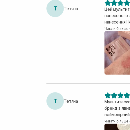
Т
Тетяна
Цей мультита
нанесеного з
нанесення.Не
виглядає.Ос
Читати більше
Т
Тетяна
Мультитаскер
бренд зʼявив
неймовірний.
просто в са
Читати більше
при жаркій п