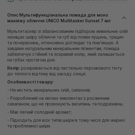
В наявності
Самовивіз м. Львів, вул. Івана Франка 36
В наявності
Опис Мультифункціональна помада для моно
Самовивіз м. Львів, вул. Степана Бандери 45
макіяжу обличчя UNICO Multitasker Sunset 7 мл
В наявності
Мультитаскер зі збалансованим підбором живильних олій
Самовивіз м. Рівне, вул. 16-го Липня, 15
захищає шкіру обличчя та губ від появи лущень, тріщин
В наявності
та почервонінь, інтенсивно доглядає та пом’якшує. А
Самовивіз м. Рівне, вул. Кулика і Гудачека 23 (ТЦ
завдяки натуральним мінеральним пігментам, помада
Екватор)
забезпечує стійкий та яскравий колір, який залишається
В наявності
на губах протягом дня.
Колір:
розкривається від пастельно персикового тінту
до теплого відтінку від заходу сонця.
Особливості товару:
- Не містить мінеральних олій, силіконів;
- Розроблений на легких емолентах з рослинним
скваланом, що не провокують висипань та подразнень;
- Має легкий солодкий аромат;
- Підходить для всіх типів шкіри в тому числі для жирної
та проблемної шкіри.