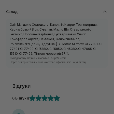
Склад
Олія Мигдалю Солодкого, Каприлік/Каприк Тригліцериди,
Карнаубський Віск, Сквалан, Масло Ши, Стеаралконію
Гекторіт, Пропілен Карбонат, Цетеариловий Спирт,
Токоферол Ацетат, Пантенол, Феноксиетанол,
Етилгексилгліцерин, Віддушка, [+/- Може Містити: CI 77891, CI
77491, CI 77499, CI 15880, CI 15850, CI 45380, CI 47005, CI
15510, CI 77492, Пігмент червоний 57:1].
Склад засобу може змінюватись виробником.
Перед використанням ознайомтесь з інформацією на упаковці.
Відгуки
6 Відгуків