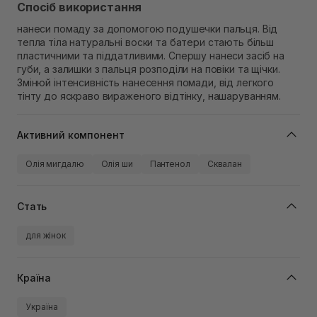
Спосіб використання
нанеси помаду за допомогою подушечки пальця. Від
тепла тіла натуральні воски та батери стають більш
пластичними та піддатливими. Спершу нанеси засіб на
губи, а залишки з пальця розподіли на повіки та щічки.
Змінюй інтенсивність нанесення помади, від легкого
тінту до яскраво вираженого відтінку, нашаруванням.
Активний компонент
Олія мигдалю
Олія ши
Пантенол
Сквалан
Стать
для жінок
Країна
Україна