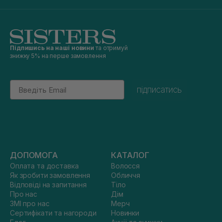
Підпишись на наші новини
та отримуй
знижку 5% на перше замовлення
Email
підписатись
ДОПОМОГА
КАТАЛОГ
Оплата та доставка
Волосся
Як зробити замовлення
Обличчя
Відповіді на запитання
Тіло
Про нас
Дім
ЗМІ про нас
Мерч
Сертифікати та нагороди
Новинки