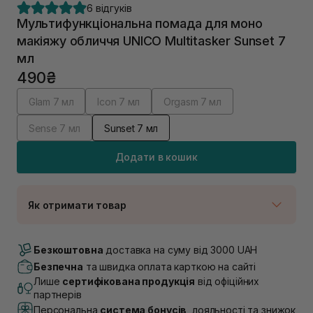
6 відгуків
Мультифункціональна помада для моно
макіяжу обличчя UNICO Multitasker Sunset 7
мл
490₴
Glam 7 мл
Icon 7 мл
Orgasm 7 мл
Sense 7 мл
Sunset 7 мл
Додати в кошик
Як отримати товар
Доставка Новою Поштою
В наявності
Безкоштовна
доставка на суму від 3000 UAH
Самовивіз м. Луцьк, вул. Винниченка 4
Безпечна
та швидка оплата карткою на сайті
В наявності
Лише
сертифікована продукція
від офіційних
Самовивіз м. Львів, вул. Академіка Підстригача, 1В
партнерів
(Duck’s Lake)
Персональна
система бонусів
, лояльності та знижок