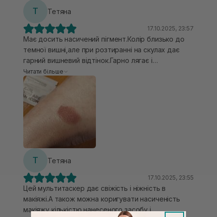
Т
Тетяна
17.10.2025, 23:57
Має досить насичений пігмент.Колір близько до
темної вишні,але при розтиранні на скулах дає
гарний вишневий відтінок.Гарно лягає і
відчувається комфортно на шкірі. Мені дуже
Читати більше
подобаються мультитаскери від Unico❤️
Т
Тетяна
17.10.2025, 23:55
Цей мультитаскер дає свіжість і ніжність в
макіяжі.А також можна коригувати насиченість
макіяжу кількістю нанесеного засобу і